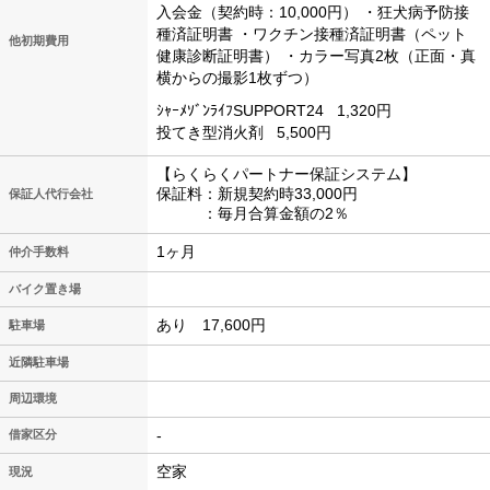
入会金（契約時：10,000円）
・狂犬病予防接
種済証明書
・ワクチン接種済証明書（ペット
他初期費用
健康診断証明書）
・カラー写真2枚（正面・真
横からの撮影1枚ずつ）
ｼｬｰﾒｿﾞﾝﾗｲﾌSUPPORT24
1,320円
投てき型消火剤
5,500円
【らくらくパートナー保証システム】
保証料：新規契約時33,000円
保証人代行会社
：毎月合算金額の2％
1ヶ月
仲介手数料
バイク置き場
あり 17,600円
駐車場
近隣駐車場
周辺環境
-
借家区分
空家
現況