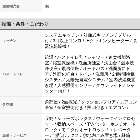
南
主要採光面
設備・条件・こだわり
システムキッチン / 対面式キッチン / グリル
付 / 3口以上コンロ / IHクッキングヒーター / 食
キッチン
器洗乾燥機 /
給湯 / バストイレ別 / シャワー / 追焚機能浴
室 / 浴室乾燥機 / 洗面所独立 / 洗面台 / 温水洗
浄便座 / 暖房便座 / オートバス / 洗面所にド
ア / 洗面化粧台 / トイレ / 洗面所 / 24時間換気
バス・トイレ
システム / 太陽光発電システム / 室内洗濯機置
き場 / 人感照明センサー / ダウンライト / シャ
ッター雨戸 /
角部屋 / 2面採光 / クッションフロア / エアコン
住空間
全室 / 全室照明付き / 照明付き / エアコン /
収納 / シューズボックス / ウォークインクロゼ
ット / 収納スペース / TVインターホン / オート
ロック / モニタ付オートロック / エレベータ
ー / 宅配ボックス / 敷地内ごみ置き場 / 駐輪
設備・サービス