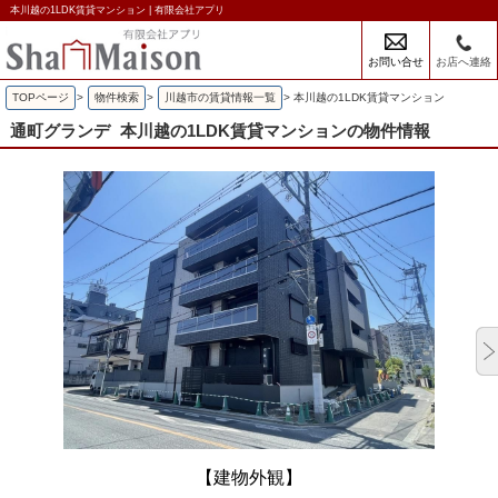
本川越の1LDK賃貸マンション | 有限会社アプリ
お問い合せ
お店へ連絡
TOPページ
>
物件検索
>
川越市の賃貸情報一覧
>
本川越の1LDK賃貸マンション
通町グランデ
本川越の1LDK賃貸マンションの物件情報
【建物外観】