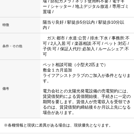
場 / 防犯カメラ / ネット使用料不要 / 電子キ
ー / シャッター / 地上デジタル放送 / 専用ゴミ
置場 /
陽当り良好 / 駅徒歩5分以内 / 駅徒歩10分以
特徴
内 /
ガス:都市 / 水道:公営 / 排水:下水 / 事務所:不
可 / 2人入居:可 / 楽器相談:不可 / ペット:対応 /
条件・その他
子供:可 / 保証人代行:必加入 / ルームシェア:不
可
ペット相談可能（小型犬2匹まで）
敷金１カ月追加
ライフアシストクラブのご加入が条件となりま
す。
備考
電力会社との太陽光発電設備の売電契約には、
賃貸借契約による賃借開始後、手続きに一定の
期間を要します。賃借人が売電収入を受領でき
るのは、賃貸借契約締結後６か月以上先になる
場合があります。
※各種情報と現状に差異がある場合は、現状優先となります。