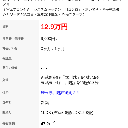
メラ
全室エアコン付き・システムキッチン「IHコンロ」・追い焚き・浴室乾燥機・
シャワー付き洗面台・温水洗浄便座・TVモニターホン
12.9万円
賃料
9,000円 / -
共益費 / 管理費
0ヶ月 / 1ヶ月
敷金 / 礼金
-
保証金
- / -
敷引 / 償却
西武新宿線「本川越」駅 徒歩5分
交通
東武東上線「川越」駅 徒歩13分
埼玉県川越市通町7-4
住所
新築
築年月
1LDK (洋室5.6畳/LDK12.8畳)
間取り
2
47.2ｍ
専有面積