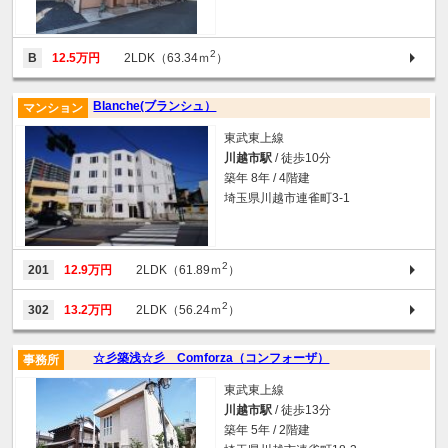
2
B
12.5万円
2LDK（63.34ｍ
）
Blanche(ブランシュ）
マンション
東武東上線
川越市駅
/ 徒歩10分
築年 8年 / 4階建
埼玉県川越市連雀町3-1
2
201
12.9万円
2LDK（61.89ｍ
）
2
302
13.2万円
2LDK（56.24ｍ
）
☆彡築浅☆彡 Comforza（コンフォーザ）
事務所
東武東上線
川越市駅
/ 徒歩13分
築年 5年 / 2階建