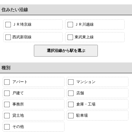
住みたい沿線
ＪＲ埼京線
ＪＲ川越線
西武新宿線
東武東上線
種別
アパート
マンション
戸建て
店舗
事務所
倉庫・工場
貸土地
駐車場
その他