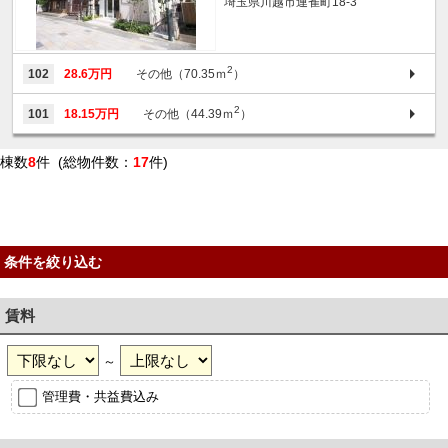
埼玉県川越市連雀町18-3
2
102
28.6万円
その他（70.35ｍ
）
2
101
18.15万円
その他（44.39ｍ
）
棟数
8
件 (総物件数：
17
件)
条件を絞り込む
賃料
～
管理費・共益費込み