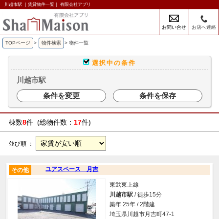
川越市駅 ｜賃貸物件一覧｜ 有限会社アプリ
お問い合せ
お店へ連絡
TOPページ
>
物件検索
>
物件一覧
選択中の条件
川越市駅
条件を変更
条件を保存
棟数
8
件 (総物件数：
17
件)
並び順 ：
ユアスペース 月吉
その他
東武東上線
川越市駅
/ 徒歩15分
築年 25年 / 2階建
埼玉県川越市月吉町47-1