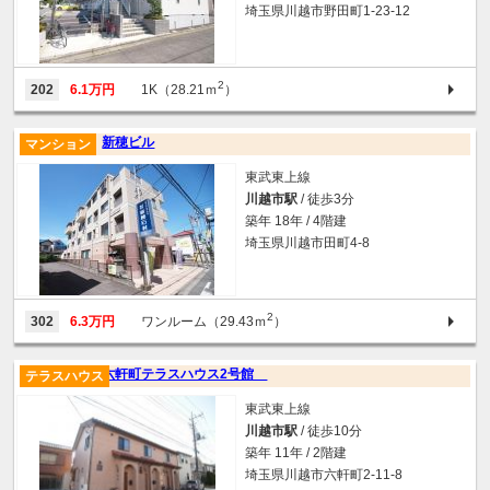
埼玉県川越市野田町1-23-12
2
202
6.1万円
1K（28.21ｍ
）
新穂ビル
マンション
東武東上線
川越市駅
/ 徒歩3分
築年 18年 / 4階建
埼玉県川越市田町4-8
2
302
6.3万円
ワンルーム（29.43ｍ
）
六軒町テラスハウス2号館
テラスハウス
東武東上線
川越市駅
/ 徒歩10分
築年 11年 / 2階建
埼玉県川越市六軒町2-11-8