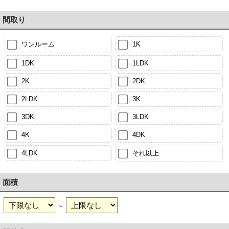
間取り
ワンルーム
1K
1DK
1LDK
2K
2DK
2LDK
3K
3DK
3LDK
4K
4DK
4LDK
それ以上
面積
～