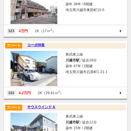
築年 38年 / 6階建
埼玉県川越市東田町15-5
2
323
4万円
1K（17ｍ
）
コーポ仲良
アパート
東武東上線
川越市駅
/ 徒歩18分
築年 47年 / 2階建
埼玉県川越市石原町1-21-1
2
102
4.2万円
2K（29.81ｍ
）
サウスウインド A
アパート
東武東上線
川越市駅
/ 徒歩12分
築年 15年 / 2階建