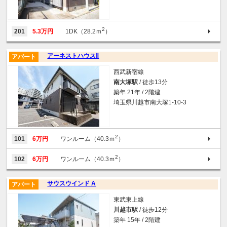
2
201
5.3万円
1DK（28.2ｍ
）
アーネストハウスⅡ
アパート
西武新宿線
南大塚駅
/ 徒歩13分
築年 21年 / 2階建
埼玉県川越市南大塚1-10-3
2
101
6万円
ワンルーム（40.3ｍ
）
2
102
6万円
ワンルーム（40.3ｍ
）
サウスウインド A
アパート
東武東上線
川越市駅
/ 徒歩12分
築年 15年 / 2階建