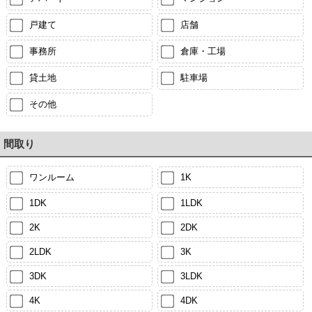
戸建て
店舗
事務所
倉庫・工場
貸土地
駐車場
その他
間取り
ワンルーム
1K
1DK
1LDK
2K
2DK
2LDK
3K
3DK
3LDK
4K
4DK