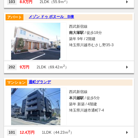
2
103
8.9万円
2LDK（55.9ｍ
）
メゾン ドゥ ボヌール B棟
アパート
西武新宿線
南大塚駅
/ 徒歩18分
築年 9年 / 2階建
埼玉県川越市むさし野35-3
2
202
9万円
2LDK（69.42ｍ
）
通町グランデ
マンション
西武新宿線
本川越駅
/ 徒歩5分
築年 新築 / 4階建
埼玉県川越市通町7-4
2
101
12.4万円
1LDK（44.23ｍ
）