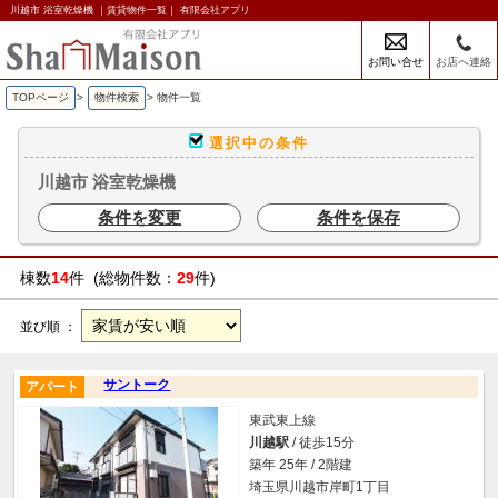
川越市 浴室乾燥機 ｜賃貸物件一覧｜ 有限会社アプリ
お問い合せ
お店へ連絡
TOPページ
>
物件検索
>
物件一覧
選択中の条件
川越市 浴室乾燥機
条件を変更
条件を保存
棟数
14
件 (総物件数：
29
件)
並び順 ：
サントーク
アパート
東武東上線
川越駅
/ 徒歩15分
築年 25年 / 2階建
埼玉県川越市岸町1丁目