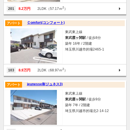
2
201
8.2万円
2LDK（57.17ｍ
）
Ｃomfort(コンフォート)
アパート
東武東上線
東武霞ヶ関駅
/ 徒歩8分
築年 16年 / 2階建
埼玉県川越市的場2465-1
2
103
8.9万円
2LDK（68.97ｍ
）
jeunesseⅢ(ジュネス3)
アパート
東武東上線
東武霞ヶ関駅
/ 徒歩9分
築年 7年 / 2階建
埼玉県川越市的場北2-14-12