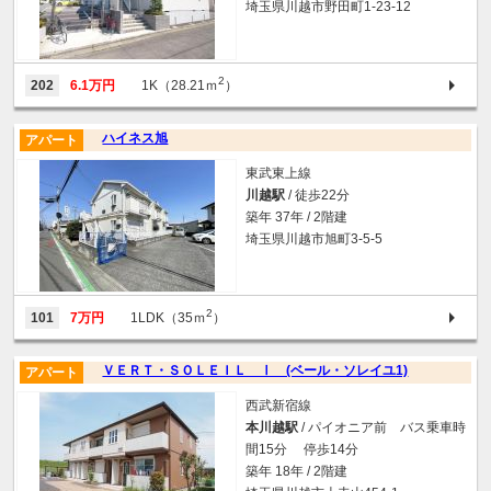
埼玉県川越市野田町1-23-12
2
202
6.1万円
1K（28.21ｍ
）
ハイネス旭
アパート
東武東上線
川越駅
/ 徒歩22分
築年 37年 / 2階建
埼玉県川越市旭町3-5-5
2
101
7万円
1LDK（35ｍ
）
ＶＥＲＴ・ＳＯＬＥＩＬ Ⅰ (ベール・ソレイユ1)
アパート
西武新宿線
本川越駅
/ パイオニア前 バス乗車時
間15分 停歩14分
築年 18年 / 2階建