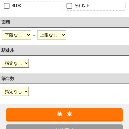
4LDK
それ以上
面積
～
駅徒歩
築年数