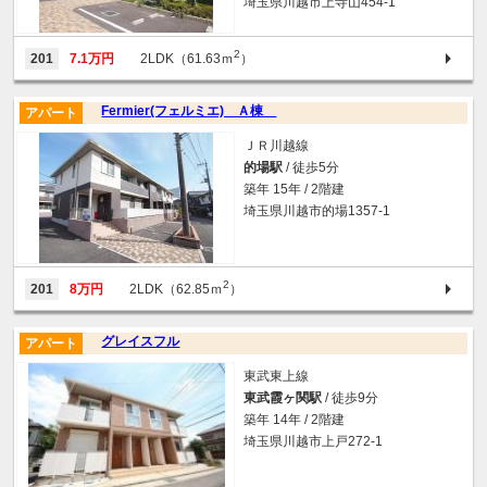
埼玉県川越市上寺山454-1
2
201
7.1万円
2LDK（61.63ｍ
）
Fermier(フェルミエ) Ａ棟
アパート
ＪＲ川越線
的場駅
/ 徒歩5分
築年 15年 / 2階建
埼玉県川越市的場1357-1
2
201
8万円
2LDK（62.85ｍ
）
グレイスフル
アパート
東武東上線
東武霞ヶ関駅
/ 徒歩9分
築年 14年 / 2階建
埼玉県川越市上戸272-1