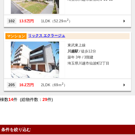
2
102
13.5万円
1LDK（52.29ｍ
）
リックス エクラージュ
マンション
東武東上線
川越駅
/ 徒歩12分
築年 3年 / 3階建
埼玉県川越市仙波町2丁目
2
205
16.2万円
2LDK（69ｍ
）
棟数
14
件 (総物件数：
29
件)
条件を絞り込む