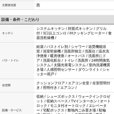
西
主要採光面
設備・条件・こだわり
システムキッチン / 対面式キッチン / グリル
付 / 3口以上コンロ / IHクッキングヒーター / 食
キッチン
器洗乾燥機 /
給湯 / バストイレ別 / シャワー / 追焚機能浴
室 / 浴室乾燥機 / 洗面所独立 / 洗面台 / 温水洗
浄便座 / 暖房便座 / オートバス / 洗面所にド
ア / 洗面化粧台 / トイレ / 洗面所 / 24時間換気
バス・トイレ
システム / 太陽光発電システム / 室内洗濯機置
き場 / 人感照明センサー / ダウンライト / シャ
ッター雨戸 /
クッションフロア / エアコン全室 / 全室照明付
住空間
き / 照明付き / エアコン /
収納 / シューズボックス / ウォークインクロゼ
ット / 収納スペース / TVインターホン / オート
ロック / モニタ付オートロック / エレベータ
ー / 宅配ボックス / 敷地内ごみ置き場 / 駐輪
設備・サービス