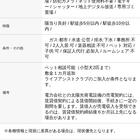
場 / 防犯カメラ / ネット使用料不要 / 電子キ
ー / シャッター / 地上デジタル放送 / 専用ゴミ
置場 /
陽当り良好 / 駅徒歩5分以内 / 駅徒歩10分以
特徴
内 /
ガス:都市 / 水道:公営 / 排水:下水 / 事務所:不
可 / 2人入居:可 / 楽器相談:不可 / ペット:対応 /
条件・その他
子供:可 / 保証人代行:必加入 / ルームシェア:不
可
ペット相談可能（小型犬2匹まで）
敷金１カ月追加
ライフアシストクラブのご加入が条件となりま
す。
備考
電力会社との太陽光発電設備の売電契約には、
賃貸借契約による賃借開始後、手続きに一定の
期間を要します。賃借人が売電収入を受領でき
るのは、賃貸借契約締結後６か月以上先になる
場合があります。
※各種情報と現状に差異がある場合は、現状優先となります。