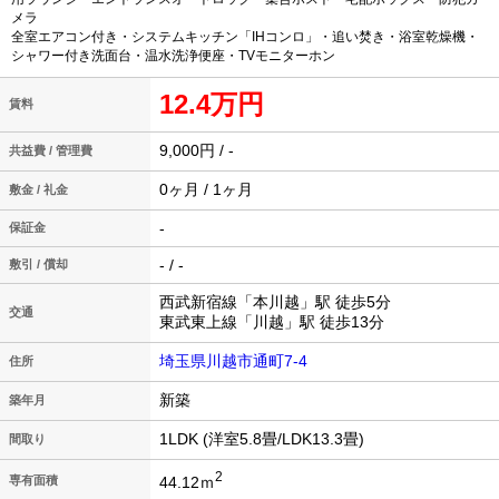
メラ
全室エアコン付き・システムキッチン「IHコンロ」・追い焚き・浴室乾燥機・
シャワー付き洗面台・温水洗浄便座・TVモニターホン
12.4万円
賃料
9,000円 / -
共益費 / 管理費
0ヶ月 / 1ヶ月
敷金 / 礼金
-
保証金
- / -
敷引 / 償却
西武新宿線「本川越」駅 徒歩5分
交通
東武東上線「川越」駅 徒歩13分
埼玉県川越市通町7-4
住所
新築
築年月
1LDK (洋室5.8畳/LDK13.3畳)
間取り
2
44.12ｍ
専有面積