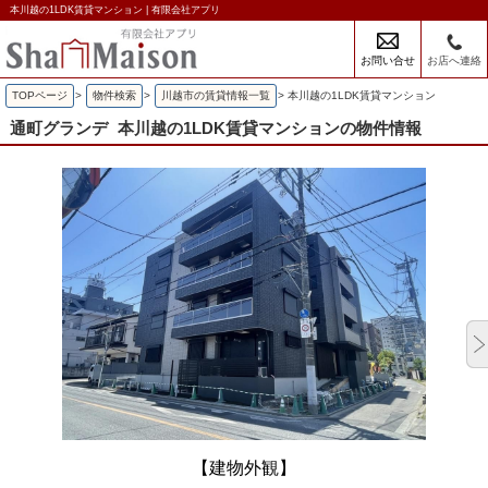
本川越の1LDK賃貸マンション | 有限会社アプリ
お問い合せ
お店へ連絡
TOPページ
>
物件検索
>
川越市の賃貸情報一覧
>
本川越の1LDK賃貸マンション
通町グランデ
本川越の1LDK賃貸マンションの物件情報
【建物外観】