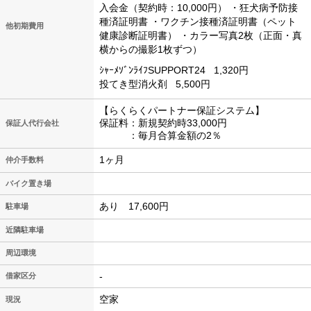
入会金（契約時：10,000円）
・狂犬病予防接
種済証明書
・ワクチン接種済証明書（ペット
他初期費用
健康診断証明書）
・カラー写真2枚（正面・真
横からの撮影1枚ずつ）
ｼｬｰﾒｿﾞﾝﾗｲﾌSUPPORT24
1,320円
投てき型消火剤
5,500円
【らくらくパートナー保証システム】
保証料：新規契約時33,000円
保証人代行会社
：毎月合算金額の2％
1ヶ月
仲介手数料
バイク置き場
あり 17,600円
駐車場
近隣駐車場
周辺環境
-
借家区分
空家
現況