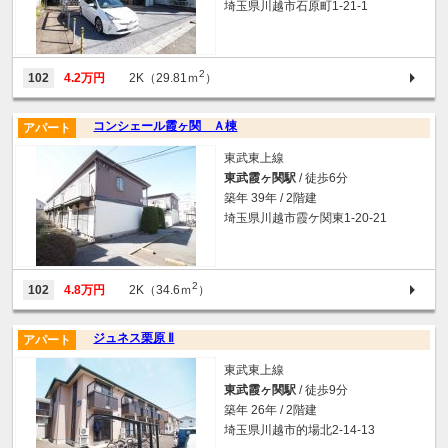
埼玉県川越市石原町1-21-1
2
102
4.2万円
2K（29.81ｍ
）
コンシェール霞ヶ関 Ａ棟
アパート
東武東上線
東武霞ヶ関駅
/ 徒歩6分
築年 39年 / 2階建
埼玉県川越市霞ケ関東1-20-21
2
102
4.8万円
2K（34.6ｍ
）
ジュネス栗原 Ⅱ
アパート
東武東上線
東武霞ヶ関駅
/ 徒歩9分
築年 26年 / 2階建
埼玉県川越市的場北2-14-13