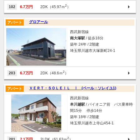
2
102
6.7万円
2DK（45.97ｍ
）
グロアール
アパート
西武新宿線
南大塚駅
/ 徒歩18分
築年 24年 / 2階建
埼玉県川越市大塚新町24-1
2
203
6.7万円
2DK（48.6ｍ
）
ＶＥＲＴ・ＳＯＬＥＩＬ Ⅰ (ベール・ソレイユ1)
アパート
西武新宿線
本川越駅
/ パイオニア前 バス乗車時
間15分 停歩14分
築年 18年 / 2階建
埼玉県川越市上寺山454-1
2
201
7.1万円
2LDK（61.63ｍ
）