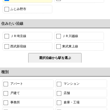
ふじみ野市
住みたい沿線
ＪＲ埼京線
ＪＲ川越線
西武新宿線
東武東上線
種別
アパート
マンション
戸建て
店舗
事務所
倉庫・工場