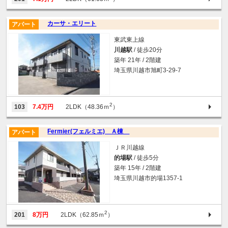
カーサ・エリート
アパート
東武東上線
川越駅
/ 徒歩20分
築年 21年 / 2階建
埼玉県川越市旭町3-29-7
2
103
7.4万円
2LDK（48.36ｍ
）
Fermier(フェルミエ) Ａ棟
アパート
ＪＲ川越線
的場駅
/ 徒歩5分
築年 15年 / 2階建
埼玉県川越市的場1357-1
2
201
8万円
2LDK（62.85ｍ
）