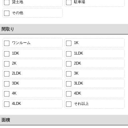
貸土地
駐車場
その他
間取り
ワンルーム
1K
1DK
1LDK
2K
2DK
2LDK
3K
3DK
3LDK
4K
4DK
4LDK
それ以上
面積