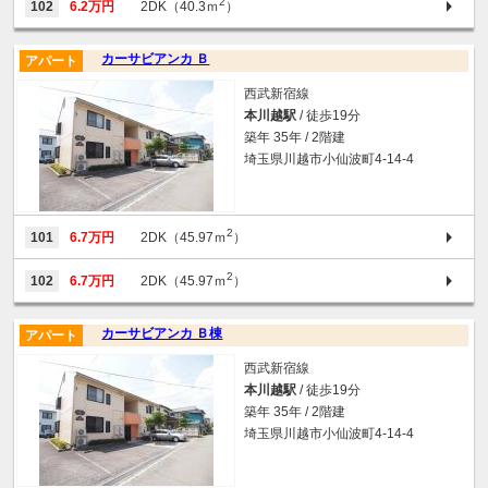
2
102
6.2万円
2DK（40.3ｍ
）
カーサビアンカ Ｂ
アパート
西武新宿線
本川越駅
/ 徒歩19分
築年 35年 / 2階建
埼玉県川越市小仙波町4-14-4
2
101
6.7万円
2DK（45.97ｍ
）
2
102
6.7万円
2DK（45.97ｍ
）
カーサビアンカ Ｂ棟
アパート
西武新宿線
本川越駅
/ 徒歩19分
築年 35年 / 2階建
埼玉県川越市小仙波町4-14-4