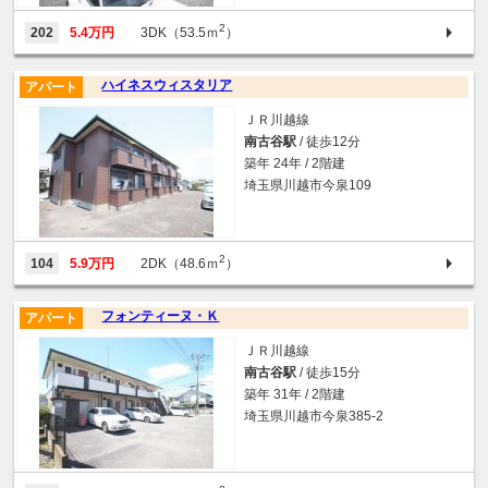
2
202
5.4万円
3DK（53.5ｍ
）
ハイネスウィスタリア
アパート
ＪＲ川越線
南古谷駅
/ 徒歩12分
築年 24年 / 2階建
埼玉県川越市今泉109
2
104
5.9万円
2DK（48.6ｍ
）
フォンティーヌ・Ｋ
アパート
ＪＲ川越線
南古谷駅
/ 徒歩15分
築年 31年 / 2階建
埼玉県川越市今泉385-2