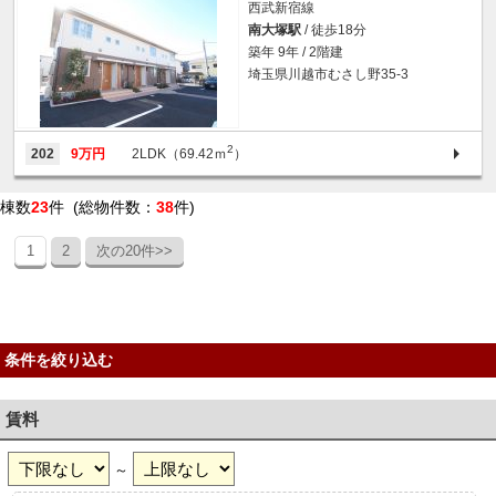
西武新宿線
南大塚駅
/ 徒歩18分
築年 9年 / 2階建
埼玉県川越市むさし野35-3
2
202
9万円
2LDK（69.42ｍ
）
棟数
23
件 (総物件数：
38
件)
1
2
次の20件>>
条件を絞り込む
賃料
～