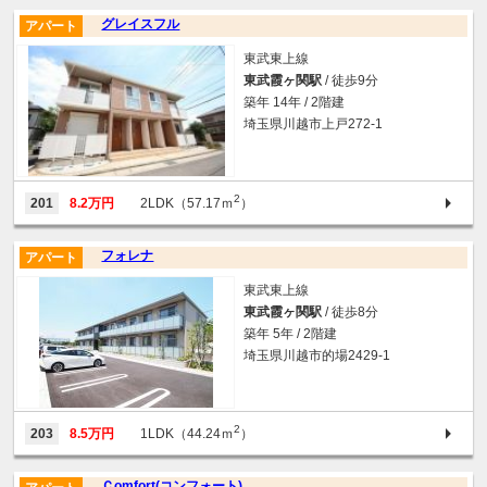
グレイスフル
アパート
東武東上線
東武霞ヶ関駅
/ 徒歩9分
築年 14年 / 2階建
埼玉県川越市上戸272-1
2
201
8.2万円
2LDK（57.17ｍ
）
フォレナ
アパート
東武東上線
東武霞ヶ関駅
/ 徒歩8分
築年 5年 / 2階建
埼玉県川越市的場2429-1
2
203
8.5万円
1LDK（44.24ｍ
）
Ｃomfort(コンフォート)