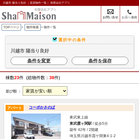
川越市 陽当り良好 ｜賃貸物件一覧｜ 有限会社アプリ
お問い合せ
お店へ連絡
TOPページ
>
物件検索
>
物件一覧
選択中の条件
川越市 陽当り良好
条件を変更
条件を保存
棟数
23
件 (総物件数：
38
件)
並び順 ：
コーポかさのば
アパート
東武東上線
東武霞ヶ関駅
/ 徒歩5分
築年 42年 / 2階建
埼玉県川越市霞ケ関東4-1-2