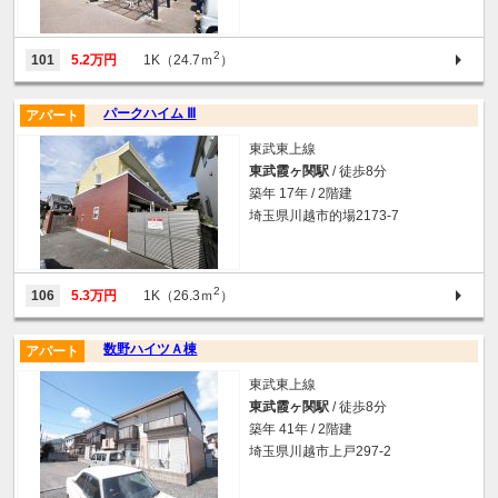
2
101
5.2万円
1K（24.7ｍ
）
パークハイム Ⅲ
アパート
東武東上線
東武霞ヶ関駅
/ 徒歩8分
築年 17年 / 2階建
埼玉県川越市的場2173-7
2
106
5.3万円
1K（26.3ｍ
）
数野ハイツＡ棟
アパート
東武東上線
東武霞ヶ関駅
/ 徒歩8分
築年 41年 / 2階建
埼玉県川越市上戸297-2