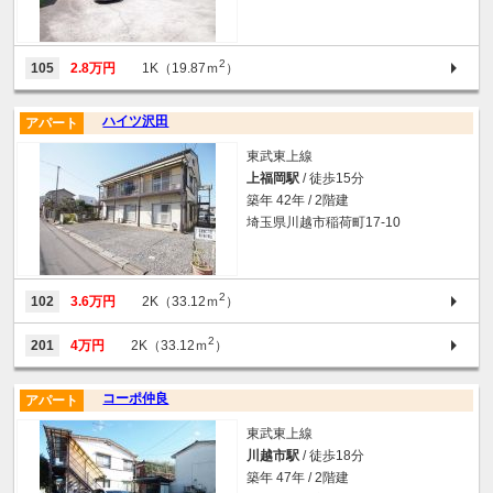
2
105
2.8万円
1K（19.87ｍ
）
ハイツ沢田
アパート
東武東上線
上福岡駅
/ 徒歩15分
築年 42年 / 2階建
埼玉県川越市稲荷町17-10
2
102
3.6万円
2K（33.12ｍ
）
2
201
4万円
2K（33.12ｍ
）
コーポ仲良
アパート
東武東上線
川越市駅
/ 徒歩18分
築年 47年 / 2階建