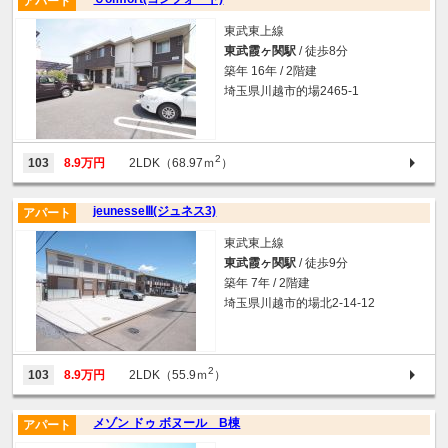
アパート
東武東上線
東武霞ヶ関駅
/ 徒歩8分
築年 16年 / 2階建
埼玉県川越市的場2465-1
2
103
8.9万円
2LDK（68.97ｍ
）
jeunesseⅢ(ジュネス3)
アパート
東武東上線
東武霞ヶ関駅
/ 徒歩9分
築年 7年 / 2階建
埼玉県川越市的場北2-14-12
2
103
8.9万円
2LDK（55.9ｍ
）
メゾン ドゥ ボヌール B棟
アパート