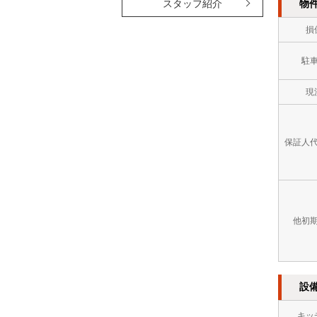
物
スタッフ紹介
損
駐
現
保証人
他初
設
キッ