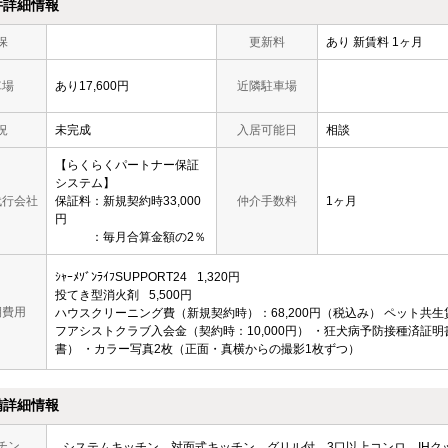
件詳細情報
保
更新料
あり 新賃料 1ヶ月
車場
あり17,600円
近隣駐車場
況
未完成
入居可能日
相談
【らくらくパートナー保証
システム】
代行会社
保証料：新規契約時33,000
仲介手数料
1ヶ月
円
：毎月合算金額の2％
ｼｬｰﾒｿﾞﾝﾗｲﾌSUPPORT24
1,320円
投てき型消火剤
5,500円
期費用
ハウスクリーニング費（新規契約時）：68,200円（税込み）
ペット共生
フアシストクラブ入会金（契約時：10,000円）
・狂犬病予防接種済証明
書）
・カラー写真2枚（正面・真横からの撮影1枚ずつ）
備詳細情報
チン
システムキッチン
対面式キッチン
グリル付
3口以上コンロ
IH