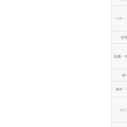
バス・
住
設備・
特
条件・
コメ