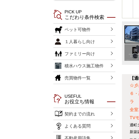
PICK UP
こだわり条件検索
ペット可物件
１人暮らし向け
ファミリー向け
積水ハウス施工物件
売買物件一覧
【通
☆彡
６・
USEFUL
ラ
お役立ち情報
全室
契約までの流れ
TV
通町
よくある質問
新築
不動産用語集