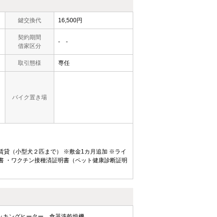
鍵交換代
16,500円
契約期間
- -
借家区分
取引態様
専任
バイク置き場
賃貸（小型犬２匹まで）
※敷金1カ月追加
※ライ
書
・ワクチン接種済証明書（ペット健康診断証明
クッキングヒーター
食器洗乾燥機