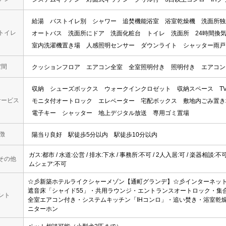
給湯
バストイレ別
シャワー
追焚機能浴室
浴室乾燥機
洗面所独
トイレ
オートバス
洗面所にドア
洗面化粧台
トイレ
洗面所
24時間換
室内洗濯機置き場
人感照明センサー
ダウンライト
シャッター雨戸
空間
クッションフロア
エアコン全室
全室照明付き
照明付き
エアコン
収納
シューズボックス
ウォークインクロゼット
収納スペース
T
サービス
モニタ付オートロック
エレベーター
宅配ボックス
敷地内ごみ置き
電子キー
シャッター
地上デジタル放送
専用ゴミ置場
 徴
陽当り良好
駅徒歩5分以内
駅徒歩10分以内
ガス:都市 / 水道:公営 / 排水:下水 / 事務所:不可 / 2人入居:可 / 楽器相談:不
その他
ムシェア:不可
☆彡新築ホテルライクシャーメゾン【通町グランデ】☆彡インターネット
遮音床「シャイド55」・共用ラウンジ・エントランスオートロック・集
ント
全室エアコン付き・システムキッチン「IHコンロ」・追い焚き・浴室乾
ニターホン