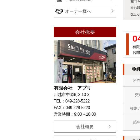
物件の
※お部
オーナー様へ
気にな
会社概要
0
有限
お問
物
所
有限会社 アプリ
川越市中原町2-10-2
交
TEL：049-228-5222
FAX：049-228-5220
種別 
営業時間：9:00～18:00
築
会社概要