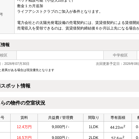
ペット相談可能（小型犬2匹まで）
敷金１カ月追加
ライフアシストクラブのご加入が条件となります。
 考
電力会社との太陽光発電設備の売電契約には、賃貸借契約による賃借開
売電収入を受領できるのは、賃貸借契約締結後６か月以上先になる場合
区情報
校区
中学校区
2026年07月30日
次回更新予定日：2026年08
と差異がある場合は現況優先となります
隣スポット情報
ちらの物件の空室状況
番号
賃料
共益費 / 管理費
間取り
専有面積
2
12.4万円
9,000円 / -
1LDK
44.23ｍ
2
16.5万円
9,000円 / -
2LDK
57.6ｍ