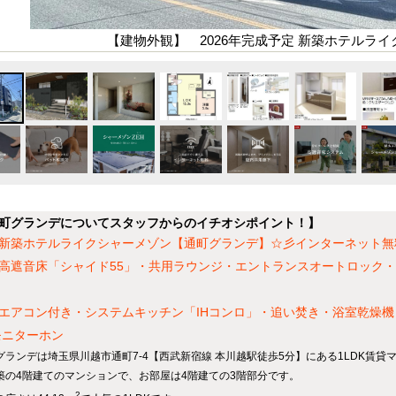
【建物外観】 2026年完成予定 新築ホテルラ
町グランデについてスタッフからのイチオシポイント！】
新築ホテルライクシャーメゾン【通町グランデ】☆彡インターネット無料
高遮音床「シャイド55」・共用ラウンジ・エントランスオートロック
エアコン付き・システムキッチン「IHコンロ」・追い焚き・浴室乾燥
モニターホン
グランデは埼玉県川越市通町7-4【西武新宿線 本川越駅徒歩5分】にある1LDK賃貸
築の4階建てのマンションで、お部屋は4階建ての3階部分です。
2