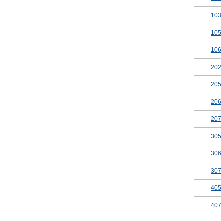
103
105
106
202
205
206
207
305
306
307
405
407