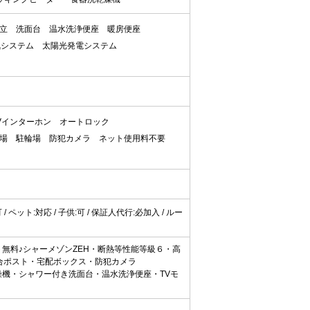
立
洗面台
温水洗浄便座
暖房便座
気システム
太陽光発電システム
Vインターホン
オートロック
場
駐輪場
防犯カメラ
ネット使用料不要
可 / ペット:対応 / 子供:可 / 保証人代行:必加入 / ルー
無料♪シャーメゾンZEH・断熱等性能等級６・高
合ポスト・宅配ボックス・防犯カメラ
燥機・シャワー付き洗面台・温水洗浄便座・TVモ