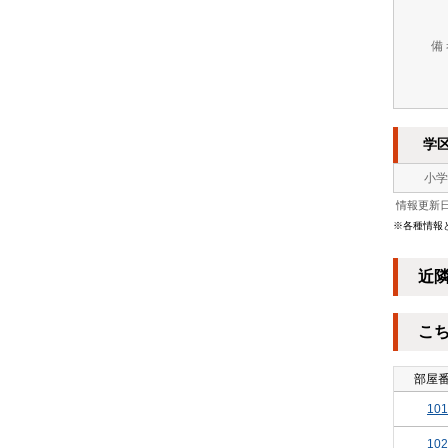
備
学
小学
情報更新日：
※各種情報
近
こ
部屋
101
102