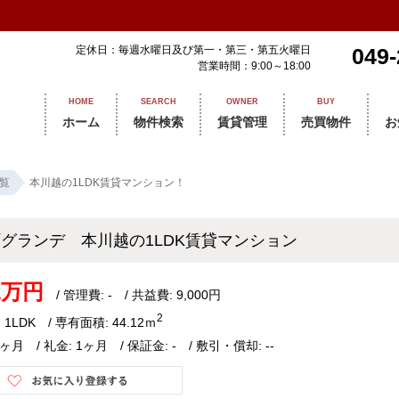
定休日：毎週水曜日及び第一・第三・第五火曜日
049-
営業時間：9:00～18:00
HOME
SEARCH
OWNER
BUY
ホーム
物件検索
賃貸管理
売買物件
お
覧
本川越の1LDK賃貸マンション！
町グランデ 本川越の1LDK賃貸マンション
.1万円
/ 管理費: - / 共益費: 9,000円
2
 1LDK / 専有面積: 44.12ｍ
0ヶ月 / 礼金: 1ヶ月 / 保証金: - / 敷引・償却: --