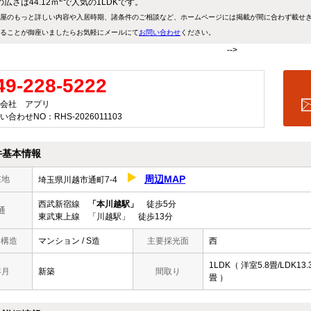
広さは44.12ｍ
で人気の1LDKです。
屋のもっと詳しい内容や入居時期、諸条件のご相談など、ホームページには掲載が間に合わず載せ
ることが御座いましたらお気軽にメールにて
お問い合わせ
ください。
-->
49-228-5222
会社 アプリ
い合わせNO：RHS-2026011103
件基本情報
周辺MAP
在地
埼玉県川越市通町7-4
西武新宿線
「本川越駅」
徒歩5分
通
東武東上線 「川越駅」 徒歩13分
/ 構造
マンション / S造
主要採光面
西
1LDK（ 洋室5.8畳/LDK13.
年月
新築
間取り
畳 ）