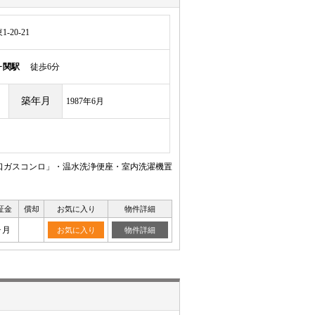
20-21
ヶ関駅
徒歩6分
築年月
1987年6月
口ガスコンロ」・温水洗浄便座・室内洗濯機置
証金
償却
お気に入り
物件詳細
ヶ月
お気に入り
物件詳細