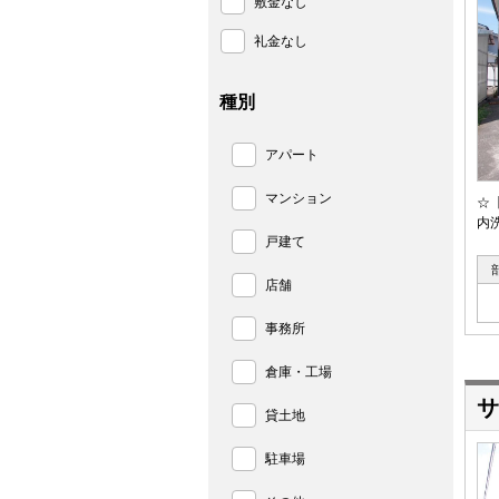
敷金なし
礼金なし
種別
アパート
マンション
☆
内
戸建て
店舗
事務所
倉庫・工場
サ
貸土地
駐車場