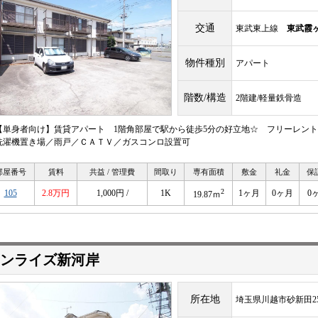
交通
東武東上線
東武霞
物件種別
アパート
階数/構造
2階建/軽量鉄骨造
【単身者向け】賃貸アパート 1階角部屋で駅から徒歩5分の好立地☆ フリーレント
洗濯機置き場／雨戸／ＣＡＴＶ／ガスコンロ設置可
部屋番号
賃料
共益 / 管理費
間取り
専有面積
敷金
礼金
保
2
105
2.8万円
1,000円 /
1K
1ヶ月
0ヶ月
0
19.87ｍ
ンライズ新河岸
所在地
埼玉県川越市砂新田255