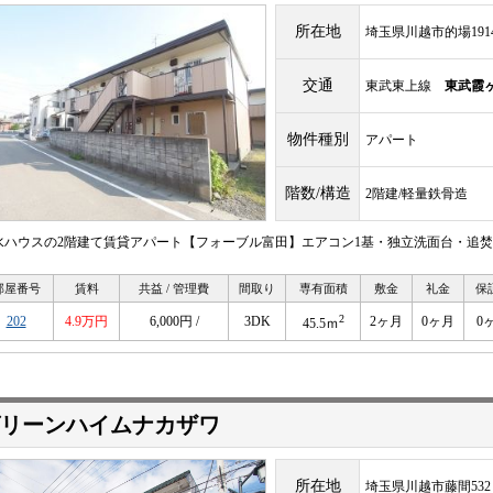
所在地
埼玉県川越市的場1914
交通
東武東上線
東武霞
物件種別
アパート
階数/構造
2階建/軽量鉄骨造
水ハウスの2階建て賃貸アパート【フォーブル富田】エアコン1基・独立洗面台・追
部屋番号
賃料
共益 / 管理費
間取り
専有面積
敷金
礼金
保
2
202
4.9万円
6,000円 /
3DK
2ヶ月
0ヶ月
0
45.5ｍ
リーンハイムナカザワ
所在地
埼玉県川越市藤間532