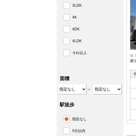
3LDK
4K
4DK
4LDK
それ以上
☆
用
面積
～
駅徒歩
指定なし
5分以内