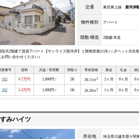
交通
東武東上線
新河岸
物件種別
アパート
階数/構造
2階建/木造
階段式2階建て賃貸アパート【サンライズ新河岸】１階角部屋の2K♪☆彡ペット共生
にお問い合わせください♪
部屋番号
賃料
共益 / 管理費
間取り
専有面積
敷金
礼金
保
2
102
4.7万円
1,000円 /
2K
2ヶ月
0ヶ月
0
30.11ｍ
2
202
3.4万円
1,000円 /
1K
1ヶ月
0ヶ月
0
26.28ｍ
すみハイツ
所在地
埼玉県川越市霞ケ関東2-