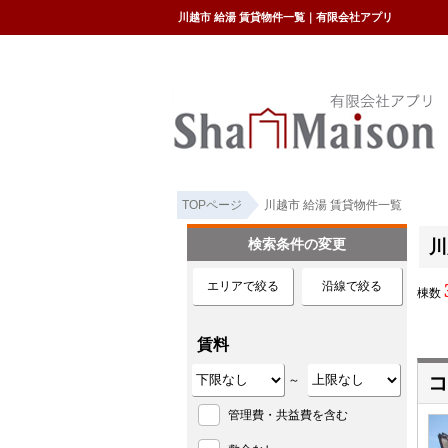
川越市 給湯 賃貸物件一覧｜有限会社アプリ
TOPページ
川越市 給湯 賃貸物件一覧
検索条件の変更
川
エリアで絞る
沿線で絞る
棟数
賃料
コ
～
管理費・共益費を含む