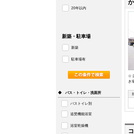
か
20年以内
新築・駐車場
新築
駐車場有
☆
き
◆ バス・トイレ・洗面所
バストイレ別
追焚機能浴室
浴室乾燥機
コ