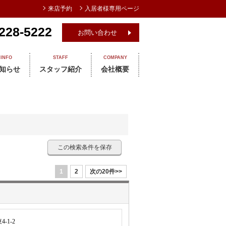
来店予約
入居者様専用ページ
228-5222
お問い合わせ
INFO
STAFF
COMPANY
知らせ
スタッフ紹介
会社概要
この検索条件を保存
1
2
次の20件>>
-1-2