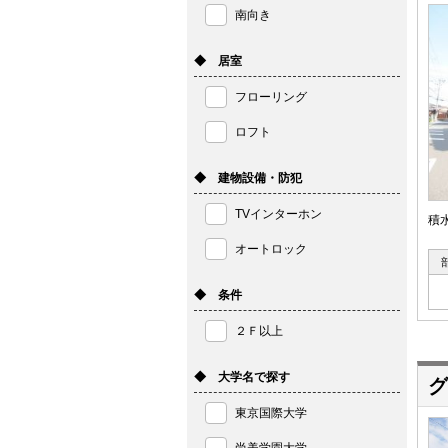
南向き
◆ 居室
フローリング
ロフト
◆ 建物設備・防犯
TVインターホン
積
オートロック
◆ 条件
２Ｆ以上
◆ 大学名で探す
グ
東京国際大学