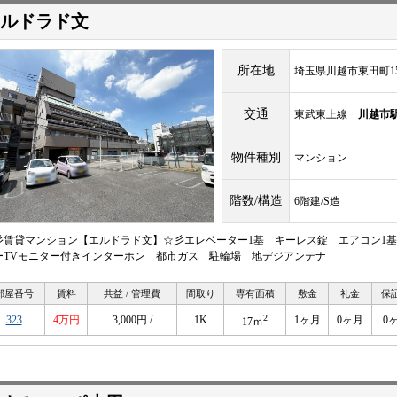
ルドラド文
所在地
埼玉県川越市東田町15
交通
東武東上線
川越市
物件種別
マンション
階数/構造
6階建/S造
彡賃貸マンション【エルドラド文】☆彡エレベーター1基 キーレス錠 エアコン1基
ーTVモニター付きインターホン 都市ガス 駐輪場 地デジアンテナ
部屋番号
賃料
共益 / 管理費
間取り
専有面積
敷金
礼金
保
2
323
4万円
3,000円 /
1K
1ヶ月
0ヶ月
0
17ｍ