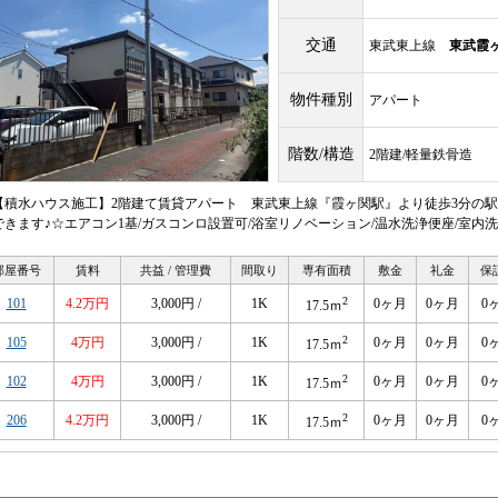
交通
東武東上線
東武霞
物件種別
アパート
階数/構造
2階建/軽量鉄骨造
【積水ハウス施工】2階建て賃貸アパート 東武東上線『霞ヶ関駅』より徒歩3分の駅近
できます♪☆エアコン1基/ガスコンロ設置可/浴室リノベーション/温水洗浄便座/室内洗濯
部屋番号
賃料
共益 / 管理費
間取り
専有面積
敷金
礼金
保
2
101
4.2万円
3,000円 /
1K
0ヶ月
0ヶ月
0
17.5ｍ
2
105
4万円
3,000円 /
1K
0ヶ月
0ヶ月
0
17.5ｍ
2
102
4万円
3,000円 /
1K
0ヶ月
0ヶ月
0
17.5ｍ
2
206
4.2万円
3,000円 /
1K
0ヶ月
0ヶ月
0
17.5ｍ