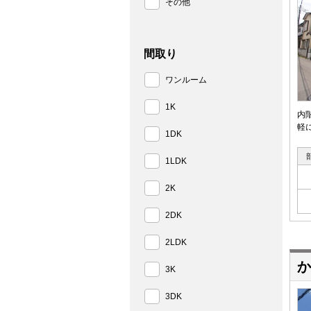
その他
間取り
ワンルーム
1K
内
軽
1DK
1LDK
2K
2DK
2LDK
か
3K
3DK