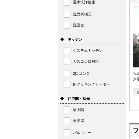
温水洗浄便座
洗面所独立
洗面台
◆ キッチン
システムキッチン
ガスコンロ対応
2口コンロ
☆
き
IHクッキングヒーター
◆ 住空間・採光
最上階
角部屋
フ
バルコニー