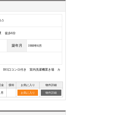
-5
駅
徒歩6分
築年月
1988年6月
 IH1口コンロ付き 室内洗濯機置き場 カ
証金
償却
お気に入り
物件詳細
ヶ月
お気に入り
物件詳細