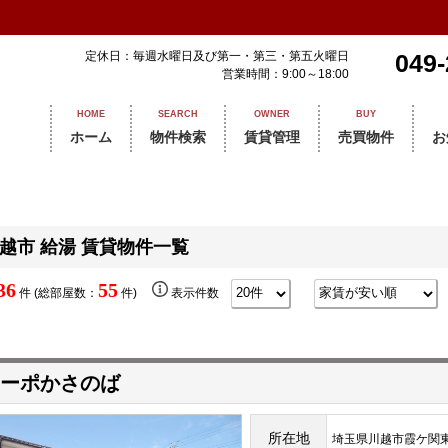
定休日：毎週水曜日及び第一・第三・第五火曜日
049-
営業時間：9:00～18:00
HOME
SEARCH
OWNER
BUY
ホーム
物件検索
賃貸管理
売買物件
お
越市 給湯 賃貸物件一覧
36
55
件 (総部屋数：
件)
表示件数
ーポかさのば
所在地
埼玉県川越市霞ケ関東4