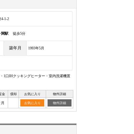
-1-2
ヶ関駅
徒歩5分
築年月
1993年5月
別・1口IHクッキングヒーター・室内洗濯機置
証金
償却
お気に入り
物件詳細
ヶ月
お気に入り
物件詳細