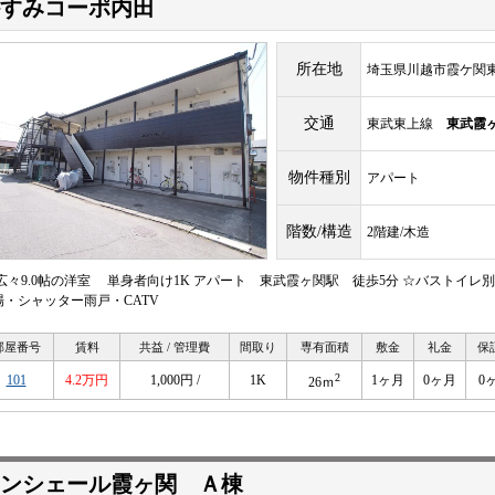
すみコーポ内田
所在地
埼玉県川越市霞ケ関東4
交通
東武東上線
東武霞
物件種別
アパート
階数/構造
2階建/木造
 広々9.0帖の洋室 単身者向け1K アパート 東武霞ヶ関駅 徒歩5分 ☆バストイレ
場・シャッター雨戸・CATV
部屋番号
賃料
共益 / 管理費
間取り
専有面積
敷金
礼金
保
2
101
4.2万円
1,000円 /
1K
1ヶ月
0ヶ月
0
26ｍ
ンシェール霞ヶ関 Ａ棟