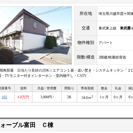
所在地
埼玉県川越市霞ケ関東1-
交通
東武東上線
東武霞
物件種別
アパート
階数/構造
2階建/軽量鉄骨造
2階角部屋 日当たり良好の2DK☆エアコン１基・追い焚き・システムキッチン「２
場・TVモニター付きインターホン・室内物干し・CATV
部屋番号
賃料
共益 / 管理費
間取り
専有面積
敷金
礼金
保
2
102
4.8万円
3,000円 /
2K
1ヶ月
0ヶ月
0
34.6ｍ
ォーブル富田 Ｃ棟