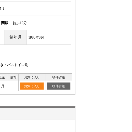
-1
ヶ関駅
徒歩12分
築年月
1986年3月
焚き・バストイレ別
証金
償却
お気に入り
物件詳細
ヶ月
お気に入り
物件詳細