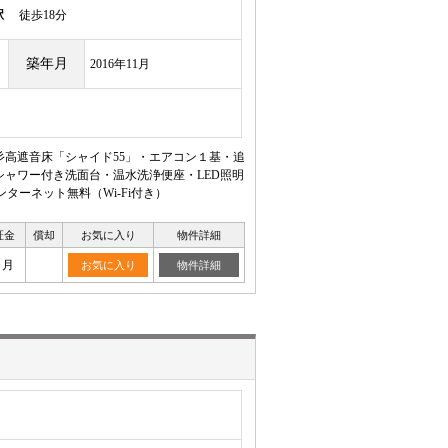
駅
徒歩18分
築年月
2016年11月
☆彡高遮音床「シャイド55」・エアコン１基・追
シャワー付き洗面台・温水洗浄便座・LED照明
ーネット無料（Wi-Fi付き）
証金
償却
お気に入り
物件詳細
ヶ月
お気に入り
物件詳細