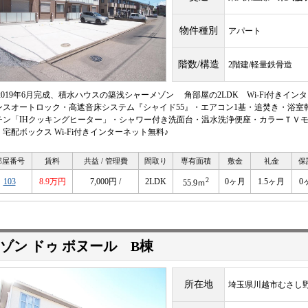
物件種別
アパート
階数/構造
2階建/軽量鉄骨造
 2019年6月完成、積水ハウスの築浅シャーメゾン 角部屋の2LDK Wi-Fi付き
ンスオートロック・高遮音床システム『シャイド55』・エアコン1基・追焚き・浴室乾
チン「IHクッキングヒーター」・シャワー付き洗面台・温水洗浄便座・カラーＴＶ
・宅配ボックス Wi-Fi付きインターネット無料♪
部屋番号
賃料
共益 / 管理費
間取り
専有面積
敷金
礼金
保
2
103
8.9万円
7,000円 /
2LDK
0ヶ月
1.5ヶ月
0
55.9ｍ
ゾン ドゥ ボヌール B棟
所在地
埼玉県川越市むさし野3