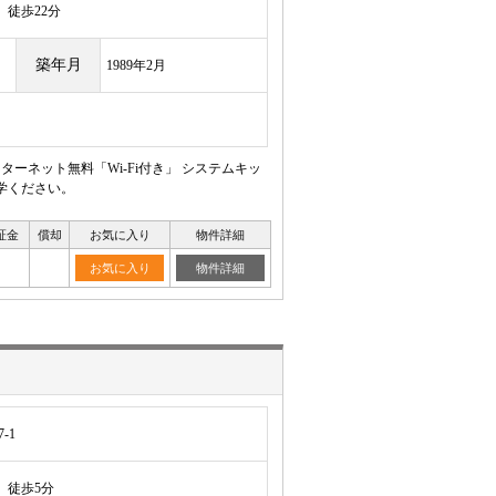
徒歩22分
築年月
1989年2月
ーネット無料「Wi-Fi付き」 システムキッ
学ください。
証金
償却
お気に入り
物件詳細
お気に入り
物件詳細
-1
徒歩5分