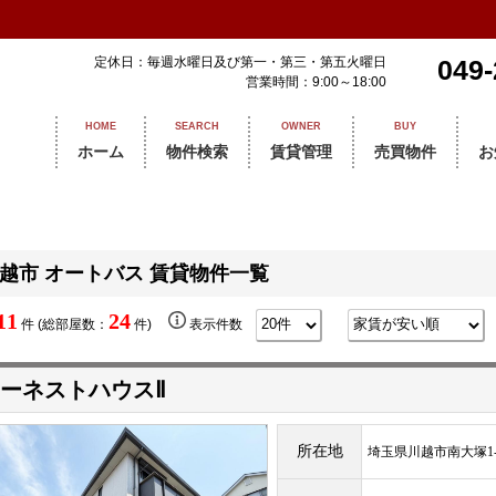
定休日：毎週水曜日及び第一・第三・第五火曜日
049-
営業時間：9:00～18:00
HOME
SEARCH
OWNER
BUY
ホーム
物件検索
賃貸管理
売買物件
お
越市 オートバス 賃貸物件一覧
11
24
件 (総部屋数：
件)
表示件数
ーネストハウスⅡ
所在地
埼玉県川越市南大塚1-1