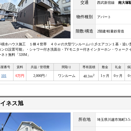
交通
西武新宿線
南大塚
物件種別
アパート
階数/構造
2階建/軽量鉄骨造
彡積水ハウス施工 １棟４世帯 ４０㎡の大型ワンルーム♪☆彡エアコン１基・追い
コンロ設置可能」・シャワー付き洗面台・TVモニター付きインターホン・ウォークインクローゼッ
ーネト無料「320M」
部屋番号
賃料
共益 / 管理費
間取り
専有面積
敷金
礼金
保
2
101
6万円
2,000円 /
ワンルーム
1ヶ月
0ヶ月
0
40.3ｍ
イネス旭
所在地
埼玉県川越市旭町3-5-