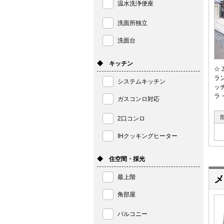
温水洗浄便座
洗面所独立
洗面台
◆ キッチン
☆
ラ
システムキッチン
ッ
ラ
ガスコンロ対応
2口コンロ
IHクッキングヒーター
◆ 住空間・採光
最上階
メ
角部屋
バルコニー