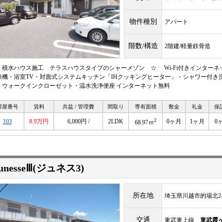
物件種別
アパート
階数/構造
2階建/軽量鉄骨造
 積水ハウス施工 テラスハウスタイプのシャーメゾン ☆ Wi-Fi付きインター
燥機・浴室TV・対面式システムキッチン「IHクッキングヒーター」・シャワー付き
・ウォークインクローゼット・温水洗浄便座 インターネット無料
部屋番号
賃料
共益 / 管理費
間取り
専有面積
敷金
礼金
保
2
103
8.9万円
6,000円 /
2LDK
0ヶ月
1ヶ月
0
68.97ｍ
eunesseⅢ(ジュネス3)
所在地
埼玉県川越市的場北2-1
交通
東武東上線
東武霞