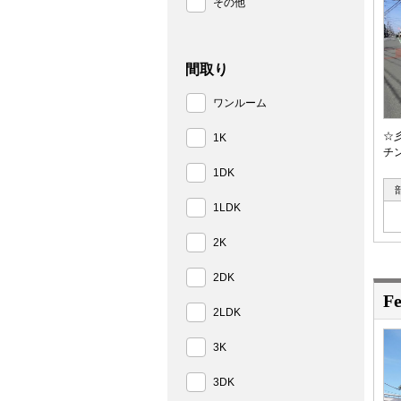
その他
間取り
ワンルーム
☆
1K
チ
1DK
1LDK
2K
2DK
F
2LDK
3K
3DK