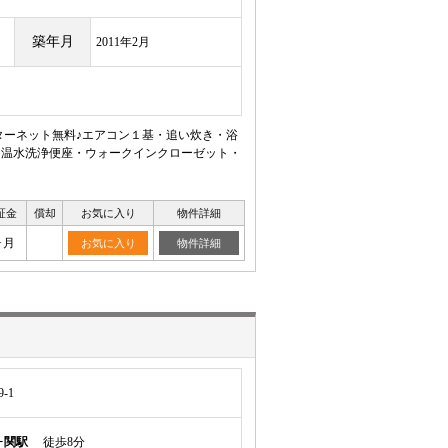
築年月
2011年2月
ンターネット無料♪エアコン１基・追い炊き・浴
・温水洗浄便座・ウォークインクローゼット・
証金
償却
お気に入り
物件詳細
ヶ月
お気に入り
物件詳細
-1
ヶ関駅
徒歩8分