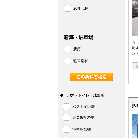
20年以内
新築・駐車場
☆
乾
新築
ン
駐車場有
◆ バス・トイレ・洗面所
j
バストイレ別
追焚機能浴室
浴室乾燥機