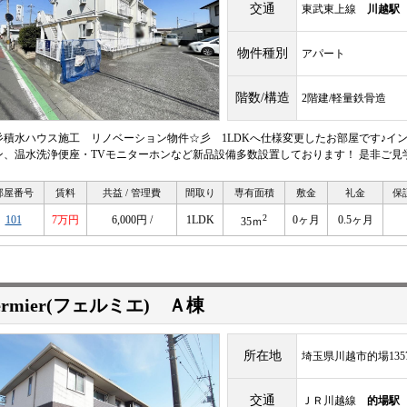
交通
東武東上線
川越駅
物件種別
アパート
階数/構造
2階建/軽量鉄骨造
彡積水ハウス施工 リノベーション物件☆彡 1LDKへ仕様変更したお部屋です♪インタ
ン、温水洗浄便座・TVモニターホンなど新品設備多数設置しております！ 是非ご見
部屋番号
賃料
共益 / 管理費
間取り
専有面積
敷金
礼金
保
2
101
7万円
6,000円 /
1LDK
0ヶ月
0.5ヶ月
35ｍ
ermier(フェルミエ) Ａ棟
所在地
埼玉県川越市的場1357
交通
ＪＲ川越線
的場駅