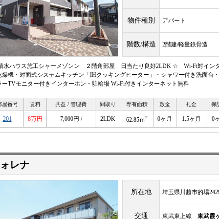
物件種別
アパート
階数/構造
2階建/軽量鉄骨造
 積水ハウス施工シャーメゾンン ２階角部屋 日当たり良好2LDK ☆ Wi-Fi対イ
乾燥機・対面式システムキッチン「IHクッキングヒーター」・シャワー付き洗面台
ラーTVモニター付きインターホン・駐輪場 Wi-Fi付きインターネット無料
部屋番号
賃料
共益 / 管理費
間取り
専有面積
敷金
礼金
保
2
201
8万円
7,000円 /
2LDK
0ヶ月
1.5ヶ月
0
62.85ｍ
ォレナ
所在地
埼玉県川越市的場2429
交通
東武東上線
東武霞