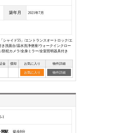
築年月
2021年7月
「シャイド55」/エントランスオートロック/エ
付き洗面台/温水洗浄便座/ウォークインクロー
ス/防犯カメラ/全身ミラー/全室照明器具付き
証金
償却
お気に入り
物件詳細
お気に入り
物件詳細
-1
ヶ関駅
徒歩8分