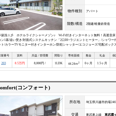
物件種別
アパート
階数/構造
2階建/軽量鉄骨造
彡築浅☆彡 ホテルライクシャーメゾン♪ Wi-Fi付きインターネット無料！高遮音床
コン1基/追い焚き/対面式システムキッチン「2口IH+ラジエントヒーター」/シャワー
ット/カラーTVモニター付きインターホン/防犯シャッター/エコジョーズ/宅配ボック
部屋番号
賃料
共益 / 管理費
間取り
専有面積
敷金
礼金
保
2
203
8.5万円
8,000円 /
1LDK
0ヶ月
1.5ヶ月
44.24ｍ
omfort(コンフォート)
所在地
埼玉県川越市的場2465
交通
東武東上線
東武霞