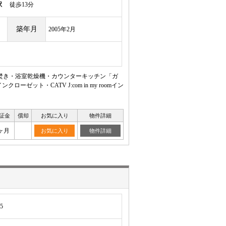
駅
徒歩13分
築年月
2005年2月
焚き・浴室乾燥機・カウンターキッチン「ガ
ト・CATV J:com in my roomイン
証金
償却
お気に入り
物件詳細
ヶ月
お気に入り
物件詳細
5