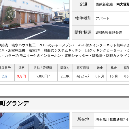
交通
西武新宿線
南大塚
物件種別
アパート
階数/構造
2階建/軽量鉄骨造
彡築浅 積水ハウス施工 2LDKのシャーメゾン♪ Wi-Fi付きインターネット無料
焚き・浴室乾燥機・浴室TV・対面式システムキッチン「IHクッキングヒーター」・
具・カラーTVモニター付きインターホン・電動シャッター・駐輪場・防犯カメラ インタ
部屋番号
賃料
共益 / 管理費
間取り
専有面積
敷金
礼金
保
2
202
9万円
7,000円 /
2LDK
0ヶ月
1ヶ月
0
69.42ｍ
町グランデ
所在地
埼玉県川越市通町7-4