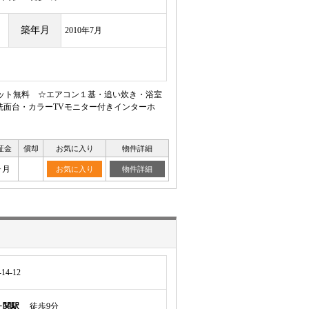
築年月
2010年7月
ネット無料 ☆エアコン１基・追い炊き・浴室
洗面台・カラーTVモニター付きインターホ
証金
償却
お気に入り
物件詳細
ヶ月
お気に入り
物件詳細
4-12
ヶ関駅
徒歩9分