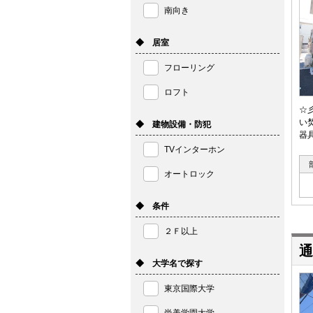
南向き
◆ 居室
フローリング
ロフト
☆
い
◆ 建物設備・防犯
器
TVインターホン
オートロック
◆ 条件
２Ｆ以上
通
◆ 大学名で探す
東京国際大学