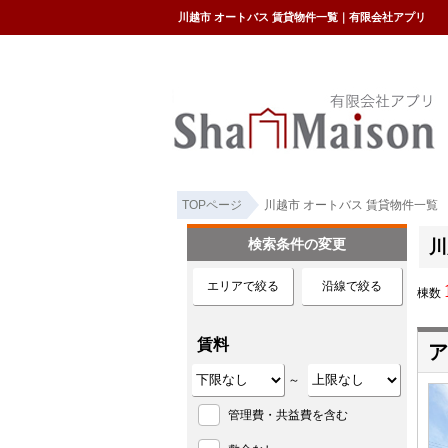
川越市 オートバス 賃貸物件一覧｜有限会社アプリ
TOPページ
川越市 オートバス 賃貸物件一覧
検索条件の変更
川
エリアで絞る
沿線で絞る
棟数
賃料
ア
～
管理費・共益費を含む