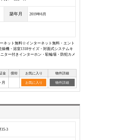
築年月
2019年6月
インターネット無料☆インターネット無料・エント
燥機・浴室1318サイズ・対面式システムキ
モニター付きインターホン・駐輪場・防犯カメ
証金
償却
お気に入り
物件詳細
ヶ月
お気に入り
物件詳細
5-3