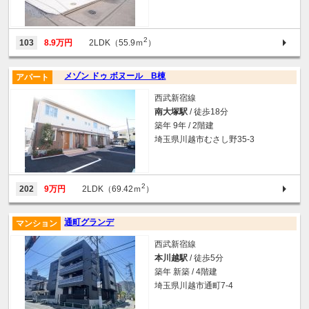
2
103
8.9万円
2LDK（55.9ｍ
）
メゾン ドゥ ボヌール B棟
アパート
西武新宿線
南大塚駅
/ 徒歩18分
築年 9年 / 2階建
埼玉県川越市むさし野35-3
2
202
9万円
2LDK（69.42ｍ
）
通町グランデ
マンション
西武新宿線
本川越駅
/ 徒歩5分
築年 新築 / 4階建
埼玉県川越市通町7-4