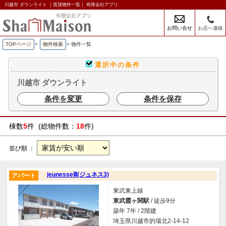
川越市 ダウンライト ｜賃貸物件一覧｜ 有限会社アプリ
お問い合せ
お店へ連絡
TOPページ
>
物件検索
>
物件一覧
選択中の条件
川越市 ダウンライト
条件を変更
条件を保存
棟数
5
件 (総物件数：
18
件)
並び順 ：
jeunesseⅢ(ジュネス3)
アパート
東武東上線
東武霞ヶ関駅
/ 徒歩9分
築年 7年 / 2階建
埼玉県川越市的場北2-14-12