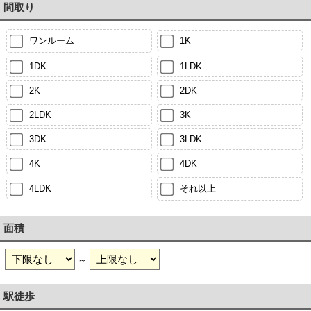
間取り
ワンルーム
1K
1DK
1LDK
2K
2DK
2LDK
3K
3DK
3LDK
4K
4DK
4LDK
それ以上
面積
～
駅徒歩