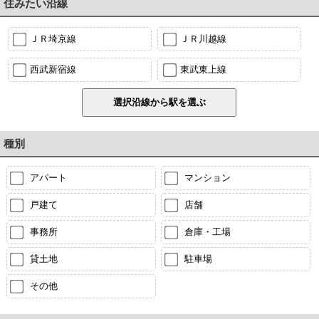
住みたい沿線
ＪＲ埼京線
ＪＲ川越線
西武新宿線
東武東上線
種別
アパート
マンション
戸建て
店舗
事務所
倉庫・工場
貸土地
駐車場
その他