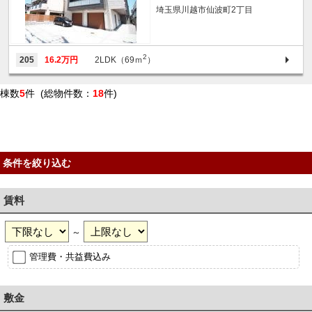
埼玉県川越市仙波町2丁目
2
205
16.2万円
2LDK（69ｍ
）
棟数
5
件 (総物件数：
18
件)
条件を絞り込む
賃料
～
管理費・共益費込み
敷金