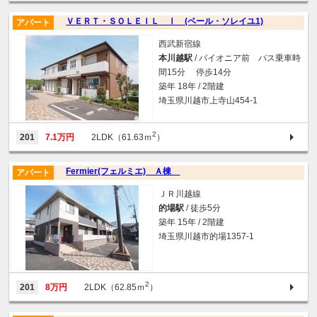
ＶＥＲＴ・ＳＯＬＥＩＬ Ⅰ (ベール・ソレイユ1)
アパート
西武新宿線
本川越駅
/ パイオニア前 バス乗車時
間15分 停歩14分
築年 18年 / 2階建
埼玉県川越市上寺山454-1
2
201
7.1万円
2LDK（61.63ｍ
）
Fermier(フェルミエ) Ａ棟
アパート
ＪＲ川越線
的場駅
/ 徒歩5分
築年 15年 / 2階建
埼玉県川越市的場1357-1
2
201
8万円
2LDK（62.85ｍ
）