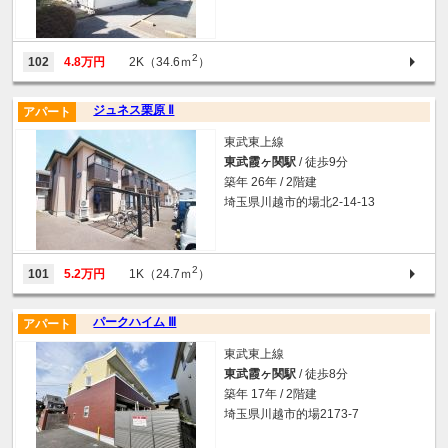
2
102
4.8万円
2K（34.6ｍ
）
ジュネス栗原 Ⅱ
アパート
東武東上線
東武霞ヶ関駅
/ 徒歩9分
築年 26年 / 2階建
埼玉県川越市的場北2-14-13
2
101
5.2万円
1K（24.7ｍ
）
パークハイム Ⅲ
アパート
東武東上線
東武霞ヶ関駅
/ 徒歩8分
築年 17年 / 2階建
埼玉県川越市的場2173-7