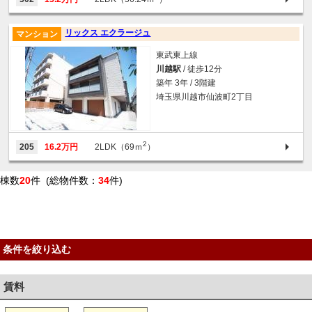
リックス エクラージュ
マンション
東武東上線
川越駅
/ 徒歩12分
築年 3年 / 3階建
埼玉県川越市仙波町2丁目
2
205
16.2万円
2LDK（69ｍ
）
棟数
20
件 (総物件数：
34
件)
条件を絞り込む
賃料