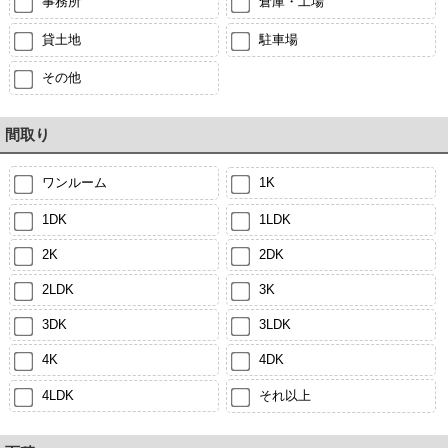
事務所
倉庫・工場
貸土地
駐車場
その他
間取り
ワンルーム
1K
1DK
1LDK
2K
2DK
2LDK
3K
3DK
3LDK
4K
4DK
4LDK
それ以上