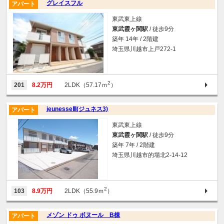
グレイスフル
アパート
東武東上線
東武霞ヶ関駅
/ 徒歩9分
築年 14年 / 2階建
埼玉県川越市上戸272-1
2
201
8.2万円
2LDK（57.17ｍ
）
jeunesseⅢ(ジュネス3)
アパート
東武東上線
東武霞ヶ関駅
/ 徒歩9分
築年 7年 / 2階建
埼玉県川越市的場北2-14-12
2
103
8.9万円
2LDK（55.9ｍ
）
メゾン ドゥ ボヌール B棟
アパート