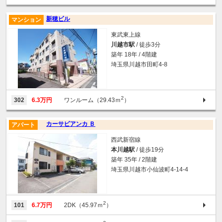
新穂ビル
マンション
東武東上線
川越市駅
/ 徒歩3分
築年 18年 / 4階建
埼玉県川越市田町4-8
2
302
6.3万円
ワンルーム（29.43ｍ
）
カーサビアンカ Ｂ
アパート
西武新宿線
本川越駅
/ 徒歩19分
築年 35年 / 2階建
埼玉県川越市小仙波町4-14-4
2
101
6.7万円
2DK（45.97ｍ
）