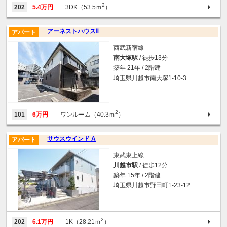
2
202
5.4万円
3DK（53.5ｍ
）
アーネストハウスⅡ
アパート
西武新宿線
南大塚駅
/ 徒歩13分
築年 21年 / 2階建
埼玉県川越市南大塚1-10-3
2
101
6万円
ワンルーム（40.3ｍ
）
サウスウインド A
アパート
東武東上線
川越市駅
/ 徒歩12分
築年 15年 / 2階建
埼玉県川越市野田町1-23-12
2
202
6.1万円
1K（28.21ｍ
）