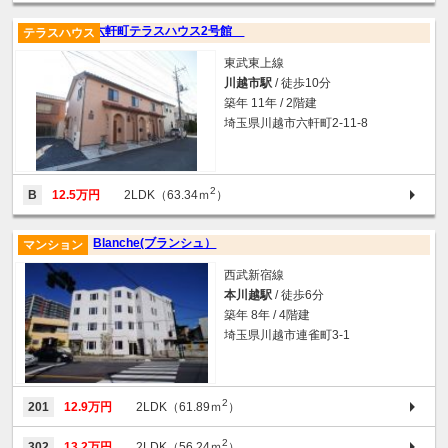
六軒町テラスハウス2号館
テラスハウス
東武東上線
川越市駅
/ 徒歩10分
築年 11年 / 2階建
埼玉県川越市六軒町2-11-8
2
B
12.5万円
2LDK（63.34ｍ
）
Blanche(ブランシュ）
マンション
西武新宿線
本川越駅
/ 徒歩6分
築年 8年 / 4階建
埼玉県川越市連雀町3-1
2
201
12.9万円
2LDK（61.89ｍ
）
2
302
13.2万円
2LDK（56.24ｍ
）