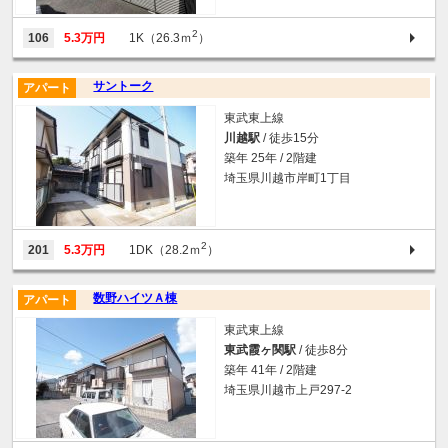
2
106
5.3万円
1K（26.3ｍ
）
サントーク
アパート
東武東上線
川越駅
/ 徒歩15分
築年 25年 / 2階建
埼玉県川越市岸町1丁目
2
201
5.3万円
1DK（28.2ｍ
）
数野ハイツＡ棟
アパート
東武東上線
東武霞ヶ関駅
/ 徒歩8分
築年 41年 / 2階建
埼玉県川越市上戸297-2