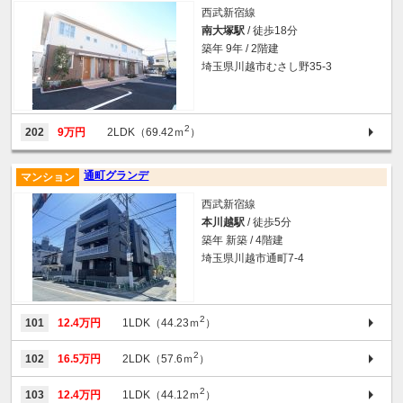
西武新宿線
南大塚駅
/ 徒歩18分
築年 9年 / 2階建
埼玉県川越市むさし野35-3
2
202
9万円
2LDK（69.42ｍ
）
通町グランデ
マンション
西武新宿線
本川越駅
/ 徒歩5分
築年 新築 / 4階建
埼玉県川越市通町7-4
2
101
12.4万円
1LDK（44.23ｍ
）
2
102
16.5万円
2LDK（57.6ｍ
）
2
103
12.4万円
1LDK（44.12ｍ
）