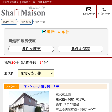
川越市 暖房便座 ｜賃貸物件一覧｜ 有限会社アプリ
お問い合せ
お店へ連絡
TOPページ
>
物件検索
>
物件一覧
選択中の条件
川越市 暖房便座
条件を変更
条件を保存
棟数
20
件 (総物件数：
34
件)
並び順 ：
コンシェール霞ヶ関 Ａ棟
アパート
東武東上線
東武霞ヶ関駅
/ 徒歩6分
築年 39年 / 2階建
埼玉県川越市霞ケ関東1-20-21