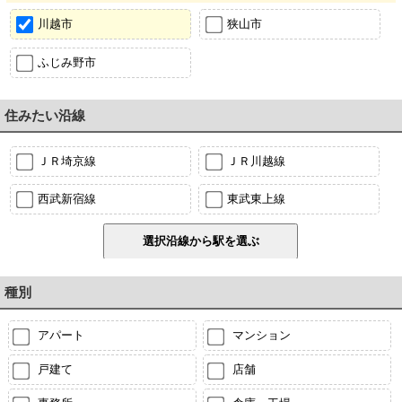
川越市
狭山市
ふじみ野市
住みたい沿線
ＪＲ埼京線
ＪＲ川越線
西武新宿線
東武東上線
種別
アパート
マンション
戸建て
店舗