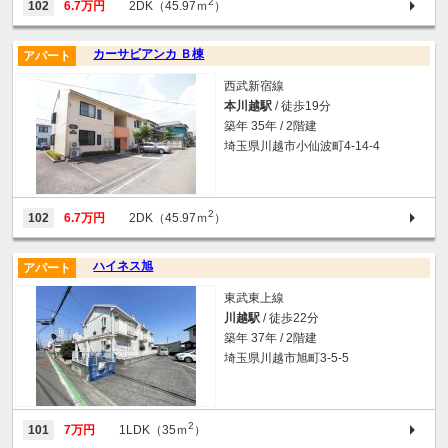
2
102
6.7万円
2DK（45.97ｍ
）
カーサビアンカ Ｂ棟
アパート
西武新宿線
本川越駅
/ 徒歩19分
築年 35年 / 2階建
埼玉県川越市小仙波町4-14-4
2
102
6.7万円
2DK（45.97ｍ
）
ハイネス旭
アパート
東武東上線
川越駅
/ 徒歩22分
築年 37年 / 2階建
埼玉県川越市旭町3-5-5
2
101
7万円
1LDK（35ｍ
）