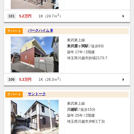
2
101
5.2万円
1K（24.7ｍ
）
パークハイム Ⅲ
アパート
東武東上線
東武霞ヶ関駅
/ 徒歩8分
築年 17年 / 2階建
埼玉県川越市的場2173-7
2
106
5.3万円
1K（26.3ｍ
）
サントーク
アパート
東武東上線
川越駅
/ 徒歩15分
築年 25年 / 2階建
埼玉県川越市岸町1丁目