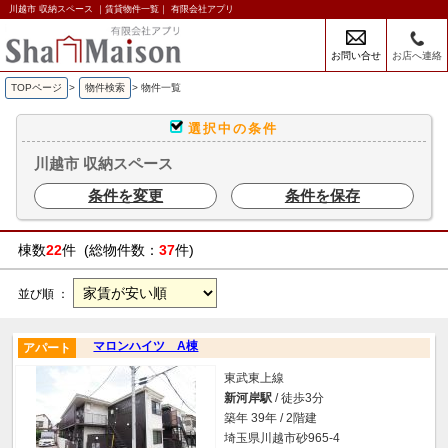
川越市 収納スペース ｜賃貸物件一覧｜ 有限会社アプリ
お問い合せ
お店へ連絡
TOPページ
>
物件検索
>
物件一覧
選択中の条件
川越市 収納スペース
条件を変更
条件を保存
棟数
22
件 (総物件数：
37
件)
並び順 ：
マロンハイツ A棟
アパート
東武東上線
新河岸駅
/ 徒歩3分
築年 39年 / 2階建
埼玉県川越市砂965-4