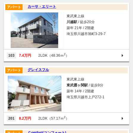
カーサ・エリート
アパート
東武東上線
川越駅
/ 徒歩20分
築年 21年 / 2階建
埼玉県川越市旭町3-29-7
2
103
7.4万円
2LDK（48.36ｍ
）
グレイスフル
アパート
東武東上線
東武霞ヶ関駅
/ 徒歩9分
築年 14年 / 2階建
埼玉県川越市上戸272-1
2
201
8.2万円
2LDK（57.17ｍ
）
Ｃomfort(コンフォート)