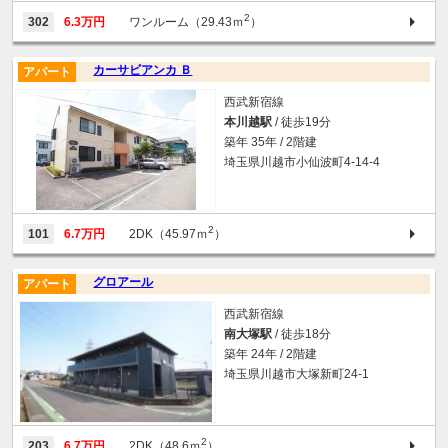
2
302
6.3万円
ワンルーム（29.43ｍ
）
カーサビアンカ Ｂ
アパート
西武新宿線
本川越駅
/ 徒歩19分
築年 35年 / 2階建
埼玉県川越市小仙波町4-14-4
2
101
6.7万円
2DK（45.97ｍ
）
グロアール
アパート
西武新宿線
南大塚駅
/ 徒歩18分
築年 24年 / 2階建
埼玉県川越市大塚新町24-1
2
203
6.7万円
2DK（48.6ｍ
）