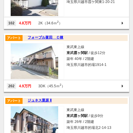
埼玉県川越市霞ケ関東1-20-21
2
102
4.8万円
2K（34.6ｍ
）
フォーブル富田 Ｃ棟
アパート
東武東上線
東武霞ヶ関駅
/ 徒歩12分
築年 40年 / 2階建
埼玉県川越市的場1914-1
2
202
4.9万円
3DK（45.5ｍ
）
ジュネス栗原 Ⅱ
アパート
東武東上線
東武霞ヶ関駅
/ 徒歩9分
築年 26年 / 2階建
埼玉県川越市的場北2-14-13