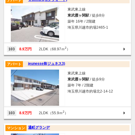
アパート
東武東上線
東武霞ヶ関駅
/ 徒歩8分
築年 16年 / 2階建
埼玉県川越市的場2465-1
2
103
8.9万円
2LDK（68.97ｍ
）
jeunesseⅢ(ジュネス3)
アパート
東武東上線
東武霞ヶ関駅
/ 徒歩9分
築年 7年 / 2階建
埼玉県川越市的場北2-14-12
2
103
8.9万円
2LDK（55.9ｍ
）
通町グランデ
マンション