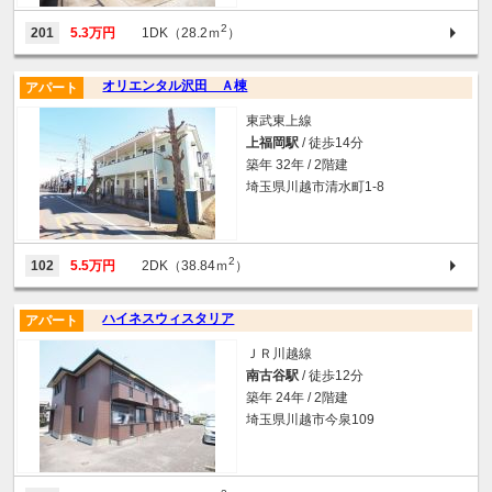
2
201
5.3万円
1DK（28.2ｍ
）
オリエンタル沢田 Ａ棟
アパート
東武東上線
上福岡駅
/ 徒歩14分
築年 32年 / 2階建
埼玉県川越市清水町1-8
2
102
5.5万円
2DK（38.84ｍ
）
ハイネスウィスタリア
アパート
ＪＲ川越線
南古谷駅
/ 徒歩12分
築年 24年 / 2階建
埼玉県川越市今泉109