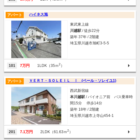
ハイネス旭
アパート
東武東上線
川越駅
/ 徒歩22分
築年 37年 / 2階建
埼玉県川越市旭町3-5-5
2
101
7万円
1LDK（35ｍ
）
ＶＥＲＴ・ＳＯＬＥＩＬ Ⅰ (ベール・ソレイユ1)
アパート
西武新宿線
本川越駅
/ パイオニア前 バス乗車時
間15分 停歩14分
築年 18年 / 2階建
埼玉県川越市上寺山454-1
2
201
7.1万円
2LDK（61.63ｍ
）