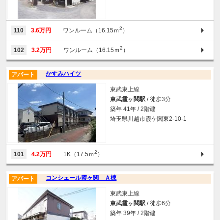
2
110
3.6万円
ワンルーム（16.15ｍ
）
2
102
3.2万円
ワンルーム（16.15ｍ
）
かすみハイツ
アパート
東武東上線
東武霞ヶ関駅
/ 徒歩3分
築年 41年 / 2階建
埼玉県川越市霞ケ関東2-10-1
2
101
4.2万円
1K（17.5ｍ
）
コンシェール霞ヶ関 Ａ棟
アパート
東武東上線
東武霞ヶ関駅
/ 徒歩6分
築年 39年 / 2階建