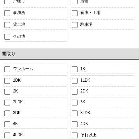
戸建て
店舗
事務所
倉庫・工場
貸土地
駐車場
その他
間取り
ワンルーム
1K
1DK
1LDK
2K
2DK
2LDK
3K
3DK
3LDK
4K
4DK
4LDK
それ以上