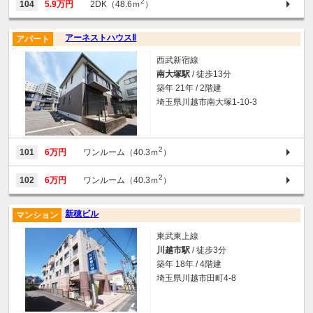
2
104
5.9万円
2DK（48.6ｍ
）
アーネストハウスⅡ
アパート
西武新宿線
南大塚駅
/ 徒歩13分
築年 21年 / 2階建
埼玉県川越市南大塚1-10-3
2
101
6万円
ワンルーム（40.3ｍ
）
2
102
6万円
ワンルーム（40.3ｍ
）
新穂ビル
マンション
東武東上線
川越市駅
/ 徒歩3分
築年 18年 / 4階建
埼玉県川越市田町4-8