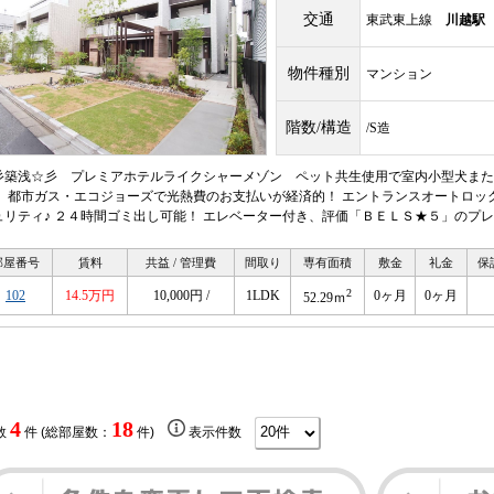
交通
東武東上線
川越駅
物件種別
マンション
階数/構造
/S造
彡築浅☆彡 プレミアホテルライクシャーメゾン ペット共生使用で室内小型犬または
！ 都市ガス・エコジョーズで光熱費のお支払いが経済的！ エントランスオートロッ
ュリティ♪ ２４時間ゴミ出し可能！ エレベーター付き、評価「ＢＥＬＳ★５」のプ
部屋番号
賃料
共益 / 管理費
間取り
専有面積
敷金
礼金
保
2
102
14.5万円
10,000円 /
1LDK
0ヶ月
0ヶ月
52.29ｍ
4
18
数
件 (総部屋数：
件)
表示件数