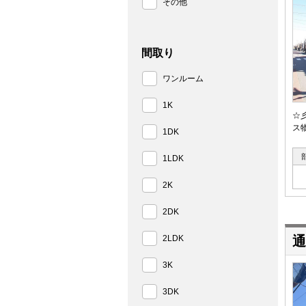
その他
間取り
ワンルーム
1K
☆
ス
1DK
1LDK
2K
2DK
2LDK
通
3K
3DK