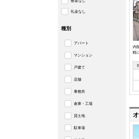
敷金なし
礼金なし
種別
アパート
内
軽
マンション
戸建て
店舗
事務所
倉庫・工場
オ
貸土地
駐車場