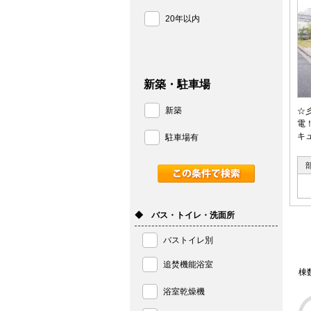
20年以内
新築・駐車場
新築
☆
電
キ
駐車場有
◆ バス・トイレ・洗面所
バストイレ別
追焚機能浴室
棟
浴室乾燥機