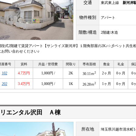
交通
東武東上線
新河岸
物件種別
アパート
階数/構造
2階建/木造
階段式2階建て賃貸アパート【サンライズ新河岸】１階角部屋の2K♪☆彡ペット共生
にお問い合わせください♪
部屋番号
賃料
共益 / 管理費
間取り
専有面積
敷金
礼金
保
2
102
4.7万円
1,000円 /
2K
2ヶ月
0ヶ月
0
30.11ｍ
2
202
3.4万円
1,000円 /
1K
1ヶ月
0ヶ月
0
26.28ｍ
リエンタル沢田 Ａ棟
所在地
埼玉県川越市清水町1-