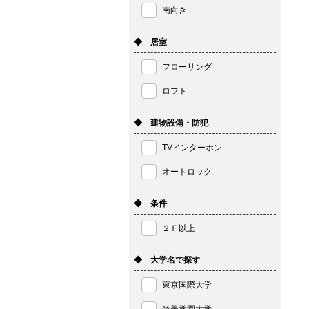
南向き
◆ 居室
フローリング
ロフト
◆ 建物設備・防犯
TVインターホン
オートロック
◆ 条件
２Ｆ以上
◆ 大学名で探す
東京国際大学