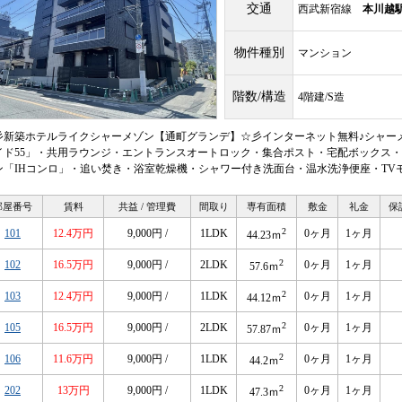
交通
西武新宿線
本川越
物件種別
マンション
階数/構造
4階建/S造
彡新築ホテルライクシャーメゾン【通町グランデ】☆彡インターネット無料♪シャーメ
イド55」・共用ラウンジ・エントランスオートロック・集合ポスト・宅配ボックス・
ン「IHコンロ」・追い焚き・浴室乾燥機・シャワー付き洗面台・温水洗浄便座・TV
部屋番号
賃料
共益 / 管理費
間取り
専有面積
敷金
礼金
保
2
101
12.4万円
9,000円 /
1LDK
0ヶ月
1ヶ月
44.23ｍ
2
102
16.5万円
9,000円 /
2LDK
0ヶ月
1ヶ月
57.6ｍ
2
103
12.4万円
9,000円 /
1LDK
0ヶ月
1ヶ月
44.12ｍ
2
105
16.5万円
9,000円 /
2LDK
0ヶ月
1ヶ月
57.87ｍ
2
106
11.6万円
9,000円 /
1LDK
0ヶ月
1ヶ月
44.2ｍ
2
202
13万円
9,000円 /
1LDK
0ヶ月
1ヶ月
47.3ｍ