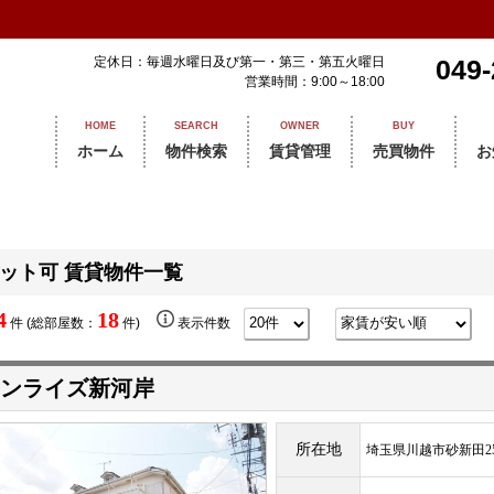
定休日：毎週水曜日及び第一・第三・第五火曜日
049-
営業時間：9:00～18:00
HOME
SEARCH
OWNER
BUY
ホーム
物件検索
賃貸管理
売買物件
お
ット可 賃貸物件一覧
4
18
件 (総部屋数：
件)
表示件数
ンライズ新河岸
所在地
埼玉県川越市砂新田255