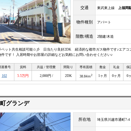
交通
東武東上線
上福岡
物件種別
アパート
階数/構造
2階建/木造
彡ペット共生相談可能☆彡 日当たり良好2DK 経済的な都市ガス物件です♪エアコ
物件です！ 入居時期やお部屋の詳細などお気軽にお問い合わせください♪
部屋番号
賃料
共益 / 管理費
間取り
専有面積
敷金
礼金
保
2
102
5.5万円
2,000円 /
2DK
1ヶ月
0ヶ月
0
38.84ｍ
町グランデ
所在地
埼玉県川越市通町7-4