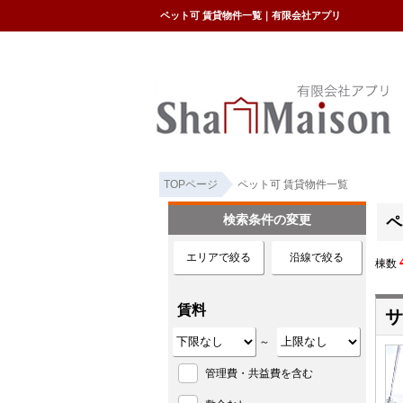
ペット可 賃貸物件一覧｜有限会社アプリ
TOPページ
ペット可 賃貸物件一覧
検索条件の変更
ペ
エリアで絞る
沿線で絞る
棟数
賃料
サ
～
管理費・共益費を含む