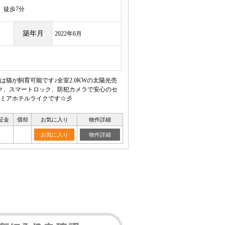
徒歩7分
築年月
2022年6月
猫が飼育可能です♪全室2.0KWの太陽光売
ク、スマートロック、防犯カメラで安心のセ
レミアホテルライクです☆彡
証金
償却
お気に入り
物件詳細
お気に入り
物件詳細