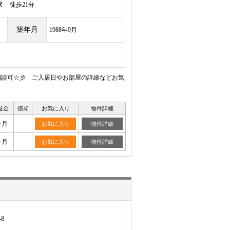
駅
徒歩21分
築年月
1988年9月
相談可☆彡 ご入居日やお部屋の詳細などお気
証金
償却
お気に入り
物件詳細
ヶ月
お気に入り
物件詳細
ヶ月
お気に入り
物件詳細
8