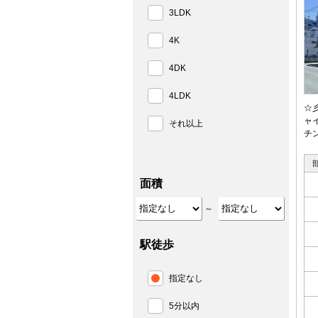
3LDK
4K
4DK
4LDK
☆
ャ
それ以上
チ
面積
～
駅徒歩
指定なし
5分以内