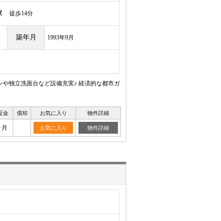
駅
徒歩14分
築年月
1993年9月
ンや独立洗面台など設備充実♪ 経済的な都市ガ
証金
償却
お気に入り
物件詳細
ヶ月
お気に入り
物件詳細