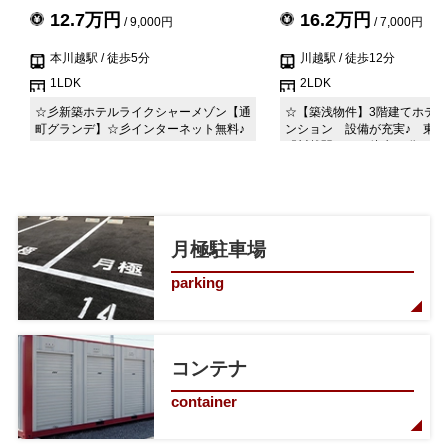
12.7万円
16.2万円
/ 9,000円
/ 7,000円
本川越駅
/ 徒歩5分
川越駅
/ 徒歩12分
1LDK
2LDK
☆彡新築ホテルライクシャーメゾン【通
☆【築浅物件】3階建てホテ
町グランデ】☆彡インターネット無料♪
ンション 設備が充実♪ 東武
『川越駅』より徒歩12分の好
月極駐車場
parking
コンテナ
container