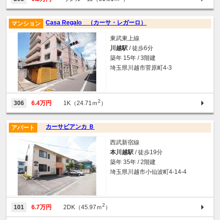
Casa Regalo （カーサ・レガーロ）
マンション
東武東上線
川越駅
/ 徒歩6分
築年 15年 / 3階建
埼玉県川越市菅原町4-3
2
306
6.4万円
1K（24.71ｍ
）
カーサビアンカ Ｂ
アパート
西武新宿線
本川越駅
/ 徒歩19分
築年 35年 / 2階建
埼玉県川越市小仙波町4-14-4
2
101
6.7万円
2DK（45.97ｍ
）