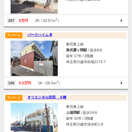
2
207
5万円
2K（33.57ｍ
）
パークハイム Ⅲ
アパート
東武東上線
東武霞ヶ関駅
/ 徒歩8分
築年 17年 / 2階建
埼玉県川越市的場2173-7
2
106
5.3万円
1K（26.3ｍ
）
オリエンタル沢田 Ａ棟
アパート
東武東上線
上福岡駅
/ 徒歩14分
築年 32年 / 2階建
埼玉県川越市清水町1-8