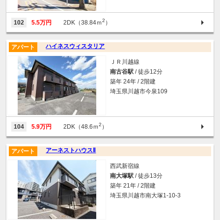
2
102
5.5万円
2DK（38.84ｍ
）
ハイネスウィスタリア
アパート
ＪＲ川越線
南古谷駅
/ 徒歩12分
築年 24年 / 2階建
埼玉県川越市今泉109
2
104
5.9万円
2DK（48.6ｍ
）
アーネストハウスⅡ
アパート
西武新宿線
南大塚駅
/ 徒歩13分
築年 21年 / 2階建
埼玉県川越市南大塚1-10-3