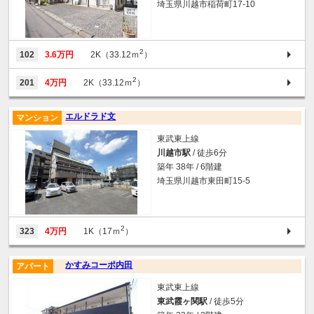
埼玉県川越市稲荷町17-10
2
102
3.6万円
2K（33.12ｍ
）
2
201
4万円
2K（33.12ｍ
）
エルドラド文
マンション
東武東上線
川越市駅
/ 徒歩6分
築年 38年 / 6階建
埼玉県川越市東田町15-5
2
323
4万円
1K（17ｍ
）
かすみコーポ内田
アパート
東武東上線
東武霞ヶ関駅
/ 徒歩5分