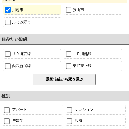
川越市
狭山市
ふじみ野市
住みたい沿線
ＪＲ埼京線
ＪＲ川越線
西武新宿線
東武東上線
種別
アパート
マンション
戸建て
店舗