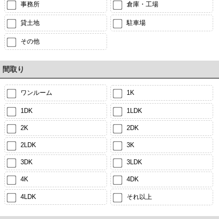
事務所
倉庫・工場
貸土地
駐車場
その他
間取り
ワンルーム
1K
1DK
1LDK
2K
2DK
2LDK
3K
3DK
3LDK
4K
4DK
4LDK
それ以上