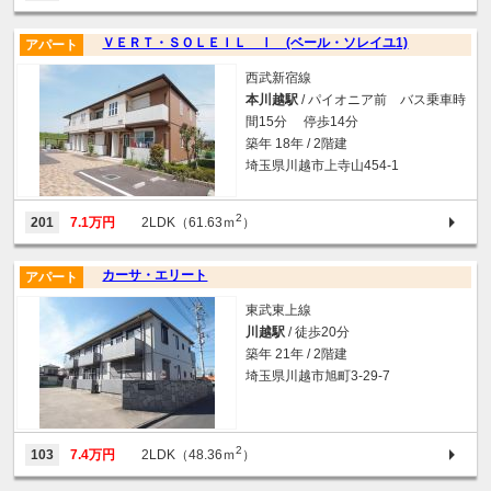
ＶＥＲＴ・ＳＯＬＥＩＬ Ⅰ (ベール・ソレイユ1)
アパート
西武新宿線
本川越駅
/ パイオニア前 バス乗車時
間15分 停歩14分
築年 18年 / 2階建
埼玉県川越市上寺山454-1
2
201
7.1万円
2LDK（61.63ｍ
）
カーサ・エリート
アパート
東武東上線
川越駅
/ 徒歩20分
築年 21年 / 2階建
埼玉県川越市旭町3-29-7
2
103
7.4万円
2LDK（48.36ｍ
）