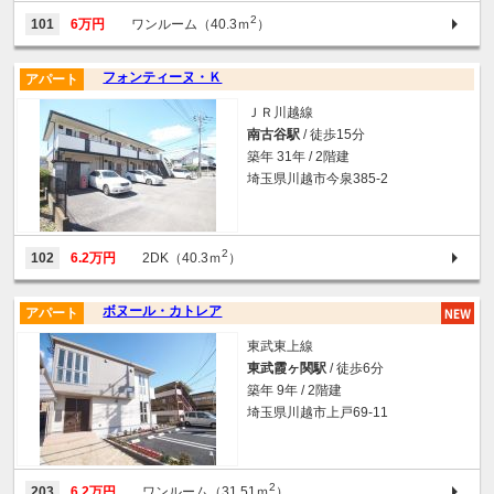
2
101
6万円
ワンルーム（40.3ｍ
）
フォンティーヌ・Ｋ
アパート
ＪＲ川越線
南古谷駅
/ 徒歩15分
築年 31年 / 2階建
埼玉県川越市今泉385-2
2
102
6.2万円
2DK（40.3ｍ
）
ボヌール・カトレア
アパート
東武東上線
東武霞ヶ関駅
/ 徒歩6分
築年 9年 / 2階建
埼玉県川越市上戸69-11
2
203
6.2万円
ワンルーム（31.51ｍ
）