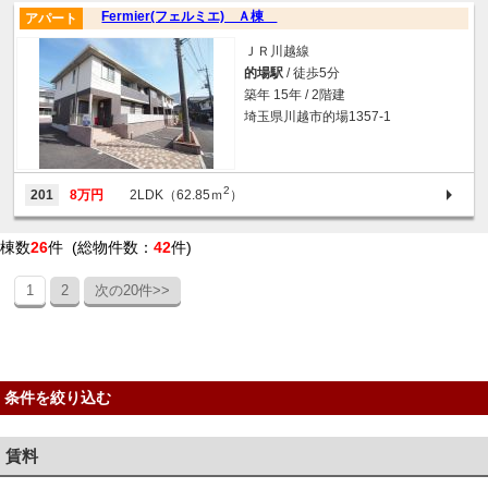
Fermier(フェルミエ) Ａ棟
アパート
ＪＲ川越線
的場駅
/ 徒歩5分
築年 15年 / 2階建
埼玉県川越市的場1357-1
2
201
8万円
2LDK（62.85ｍ
）
棟数
26
件 (総物件数：
42
件)
1
2
次の20件>>
条件を絞り込む
賃料