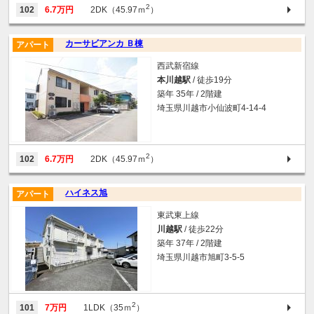
2
102
6.7万円
2DK（45.97ｍ
）
カーサビアンカ Ｂ棟
アパート
西武新宿線
本川越駅
/ 徒歩19分
築年 35年 / 2階建
埼玉県川越市小仙波町4-14-4
2
102
6.7万円
2DK（45.97ｍ
）
ハイネス旭
アパート
東武東上線
川越駅
/ 徒歩22分
築年 37年 / 2階建
埼玉県川越市旭町3-5-5
2
101
7万円
1LDK（35ｍ
）