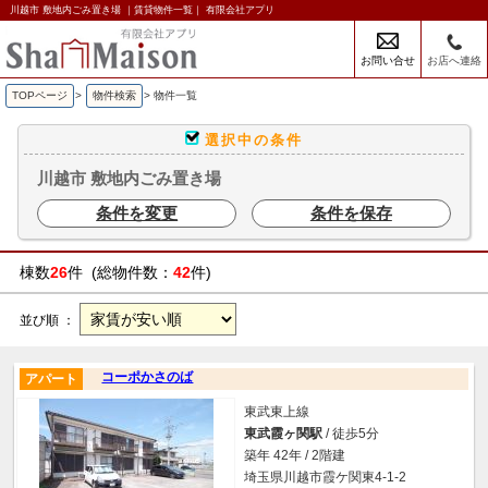
川越市 敷地内ごみ置き場 ｜賃貸物件一覧｜ 有限会社アプリ
お問い合せ
お店へ連絡
TOPページ
>
物件検索
>
物件一覧
選択中の条件
川越市 敷地内ごみ置き場
条件を変更
条件を保存
棟数
26
件 (総物件数：
42
件)
並び順 ：
コーポかさのば
アパート
東武東上線
東武霞ヶ関駅
/ 徒歩5分
築年 42年 / 2階建
埼玉県川越市霞ケ関東4-1-2