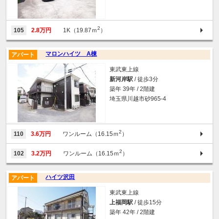
2
105
2.8万円
1K（19.87ｍ
）
マロンハイツ A棟
アパート
東武東上線
新河岸駅
/ 徒歩3分
築年 39年 / 2階建
埼玉県川越市砂965-4
2
110
3.6万円
ワンルーム（16.15ｍ
）
2
102
3.2万円
ワンルーム（16.15ｍ
）
ハイツ沢田
アパート
東武東上線
上福岡駅
/ 徒歩15分
築年 42年 / 2階建