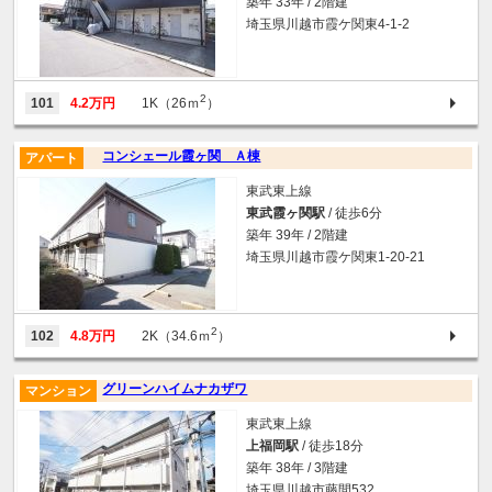
築年 33年 / 2階建
埼玉県川越市霞ケ関東4-1-2
2
101
4.2万円
1K（26ｍ
）
コンシェール霞ヶ関 Ａ棟
アパート
東武東上線
東武霞ヶ関駅
/ 徒歩6分
築年 39年 / 2階建
埼玉県川越市霞ケ関東1-20-21
2
102
4.8万円
2K（34.6ｍ
）
グリーンハイムナカザワ
マンション
東武東上線
上福岡駅
/ 徒歩18分
築年 38年 / 3階建
埼玉県川越市藤間532