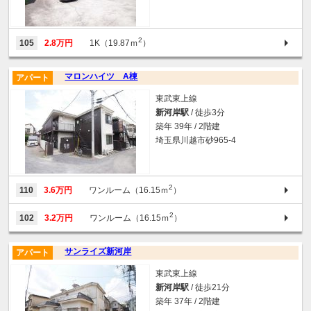
2
105
2.8万円
1K（19.87ｍ
）
マロンハイツ A棟
アパート
東武東上線
新河岸駅
/ 徒歩3分
築年 39年 / 2階建
埼玉県川越市砂965-4
2
110
3.6万円
ワンルーム（16.15ｍ
）
2
102
3.2万円
ワンルーム（16.15ｍ
）
サンライズ新河岸
アパート
東武東上線
新河岸駅
/ 徒歩21分
築年 37年 / 2階建