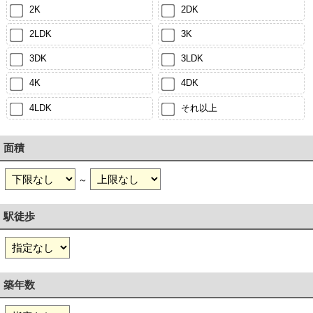
2K
2DK
2LDK
3K
3DK
3LDK
4K
4DK
4LDK
それ以上
面積
～
駅徒歩
築年数