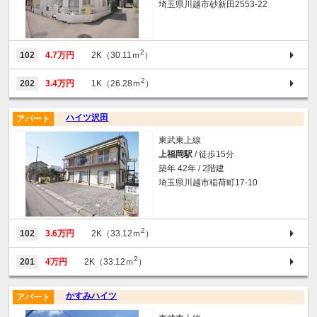
埼玉県川越市砂新田2553-22
2
102
4.7万円
2K（30.11ｍ
）
2
202
3.4万円
1K（26.28ｍ
）
ハイツ沢田
アパート
東武東上線
上福岡駅
/ 徒歩15分
築年 42年 / 2階建
埼玉県川越市稲荷町17-10
2
102
3.6万円
2K（33.12ｍ
）
2
201
4万円
2K（33.12ｍ
）
かすみハイツ
アパート