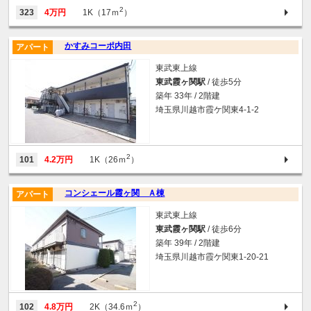
2
323
4万円
1K（17ｍ
）
かすみコーポ内田
アパート
東武東上線
東武霞ヶ関駅
/ 徒歩5分
築年 33年 / 2階建
埼玉県川越市霞ケ関東4-1-2
2
101
4.2万円
1K（26ｍ
）
コンシェール霞ヶ関 Ａ棟
アパート
東武東上線
東武霞ヶ関駅
/ 徒歩6分
築年 39年 / 2階建
埼玉県川越市霞ケ関東1-20-21
2
102
4.8万円
2K（34.6ｍ
）