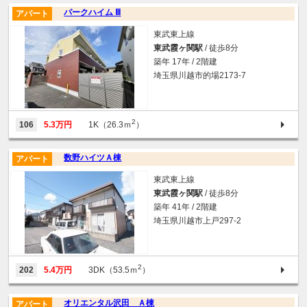
パークハイム Ⅲ
アパート
東武東上線
東武霞ヶ関駅
/ 徒歩8分
築年 17年 / 2階建
埼玉県川越市的場2173-7
2
106
5.3万円
1K（26.3ｍ
）
数野ハイツＡ棟
アパート
東武東上線
東武霞ヶ関駅
/ 徒歩8分
築年 41年 / 2階建
埼玉県川越市上戸297-2
2
202
5.4万円
3DK（53.5ｍ
）
オリエンタル沢田 Ａ棟
アパート