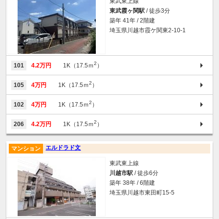
東武東上線
東武霞ヶ関駅
/ 徒歩3分
築年 41年 / 2階建
埼玉県川越市霞ケ関東2-10-1
2
101
4.2万円
1K（17.5ｍ
）
2
105
4万円
1K（17.5ｍ
）
2
102
4万円
1K（17.5ｍ
）
2
206
4.2万円
1K（17.5ｍ
）
エルドラド文
マンション
東武東上線
川越市駅
/ 徒歩6分
築年 38年 / 6階建
埼玉県川越市東田町15-5