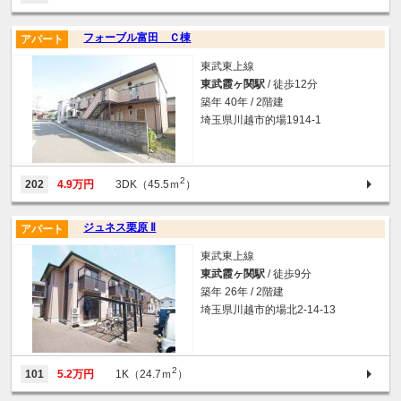
フォーブル富田 Ｃ棟
アパート
東武東上線
東武霞ヶ関駅
/ 徒歩12分
築年 40年 / 2階建
埼玉県川越市的場1914-1
2
202
4.9万円
3DK（45.5ｍ
）
ジュネス栗原 Ⅱ
アパート
東武東上線
東武霞ヶ関駅
/ 徒歩9分
築年 26年 / 2階建
埼玉県川越市的場北2-14-13
2
101
5.2万円
1K（24.7ｍ
）