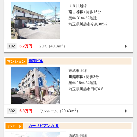
ＪＲ川越線
南古谷駅
/ 徒歩15分
築年 31年 / 2階建
埼玉県川越市今泉385-2
2
102
6.2万円
2DK（40.3ｍ
）
新穂ビル
マンション
東武東上線
川越市駅
/ 徒歩3分
築年 18年 / 4階建
埼玉県川越市田町4-8
2
302
6.3万円
ワンルーム（29.43ｍ
）
カーサビアンカ Ｂ
アパート
西武新宿線