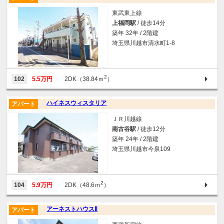
東武東上線
上福岡駅
/ 徒歩14分
築年 32年 / 2階建
埼玉県川越市清水町1-8
2
102
5.5万円
2DK（38.84ｍ
）
ハイネスウィスタリア
アパート
ＪＲ川越線
南古谷駅
/ 徒歩12分
築年 24年 / 2階建
埼玉県川越市今泉109
2
104
5.9万円
2DK（48.6ｍ
）
アーネストハウスⅡ
アパート