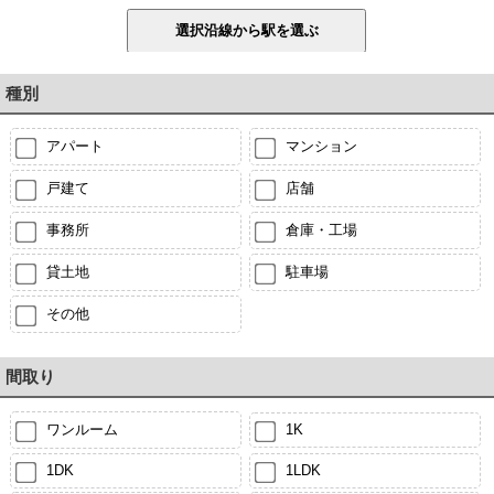
種別
アパート
マンション
戸建て
店舗
事務所
倉庫・工場
貸土地
駐車場
その他
間取り
ワンルーム
1K
1DK
1LDK