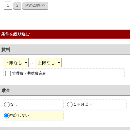
1
2
次の20件>>
条件を絞り込む
賃料
～
管理費・共益費込み
敷金
なし
１ヶ月以下
指定しない