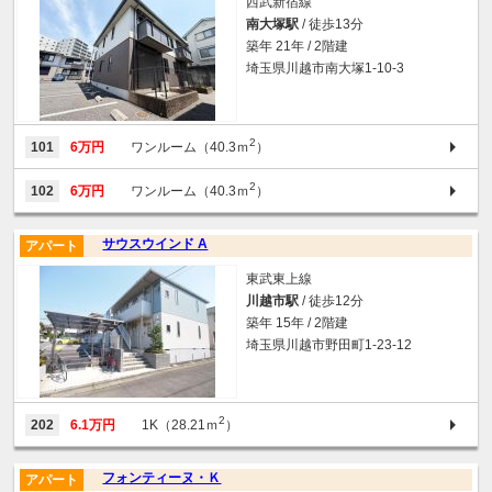
西武新宿線
南大塚駅
/ 徒歩13分
築年 21年 / 2階建
埼玉県川越市南大塚1-10-3
2
101
6万円
ワンルーム（40.3ｍ
）
2
102
6万円
ワンルーム（40.3ｍ
）
サウスウインド A
アパート
東武東上線
川越市駅
/ 徒歩12分
築年 15年 / 2階建
埼玉県川越市野田町1-23-12
2
202
6.1万円
1K（28.21ｍ
）
フォンティーヌ・Ｋ
アパート