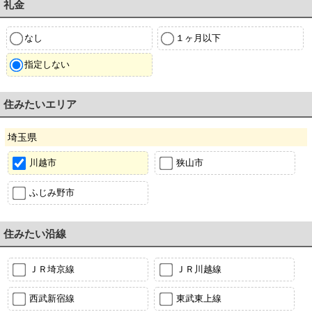
礼金
なし
１ヶ月以下
指定しない
住みたいエリア
埼玉県
川越市
狭山市
ふじみ野市
住みたい沿線
ＪＲ埼京線
ＪＲ川越線
西武新宿線
東武東上線