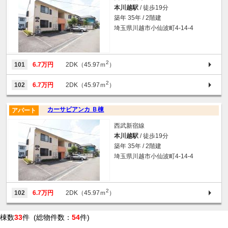
本川越駅
/ 徒歩19分
築年 35年 / 2階建
埼玉県川越市小仙波町4-14-4
2
101
6.7万円
2DK（45.97ｍ
）
2
102
6.7万円
2DK（45.97ｍ
）
カーサビアンカ Ｂ棟
アパート
西武新宿線
本川越駅
/ 徒歩19分
築年 35年 / 2階建
埼玉県川越市小仙波町4-14-4
2
102
6.7万円
2DK（45.97ｍ
）
棟数
33
件 (総物件数：
54
件)