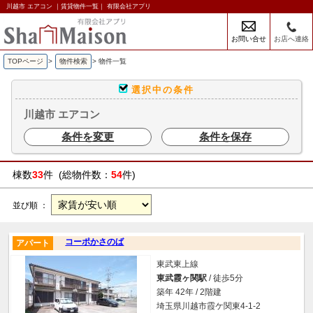
川越市 エアコン ｜賃貸物件一覧｜ 有限会社アプリ
お問い合せ
お店へ連絡
TOPページ
>
物件検索
>
物件一覧
選択中の条件
川越市 エアコン
条件を変更
条件を保存
棟数
33
件 (総物件数：
54
件)
並び順 ：
コーポかさのば
アパート
東武東上線
東武霞ヶ関駅
/ 徒歩5分
築年 42年 / 2階建
埼玉県川越市霞ケ関東4-1-2