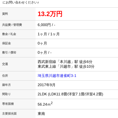
にお問い合わせください♪
13.2万円
賃料
6,000円 / -
共益費 / 管理費
1ヶ月 / 1ヶ月
敷金 / 礼金
0ヶ月
保証金
0ヶ月 / -
敷引 / 償却
西武新宿線「本川越」駅 徒歩6分
交通
東武東上線「川越市」駅 徒歩10分
埼玉県川越市連雀町3-1
住所
2017年9月
築年月
2LDK (LDK11.8畳/洋室7.1畳/洋室4.2畳)
間取り
2
56.24ｍ
専有面積
東南
主要採光面