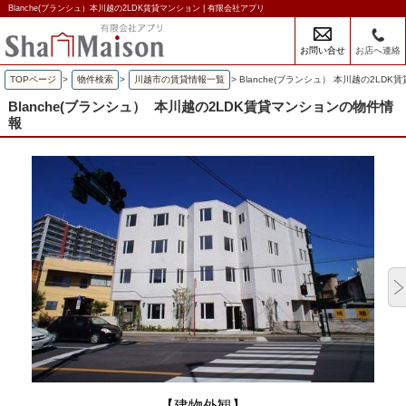
Blanche(ブランシュ）本川越の2LDK賃貸マンション | 有限会社アプリ
お問い合せ
お店へ連絡
TOPページ
>
物件検索
>
川越市の賃貸情報一覧
>
Blanche(ブランシュ） 本川越の2LD
Blanche(ブランシュ）
本川越の2LDK賃貸マンションの物件情
報
【建物外観】