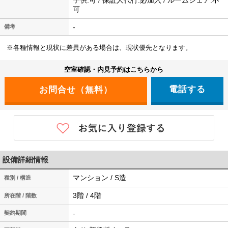
子供:可 / 保証人代行:必加入 / ルームシェア:不
可
-
備考
※各種情報と現状に差異がある場合は、現状優先となります。
空室確認・内見予約はこちらから
電話する
設備詳細情報
マンション / S造
種別 / 構造
3階 / 4階
所在階 / 階数
-
契約期間