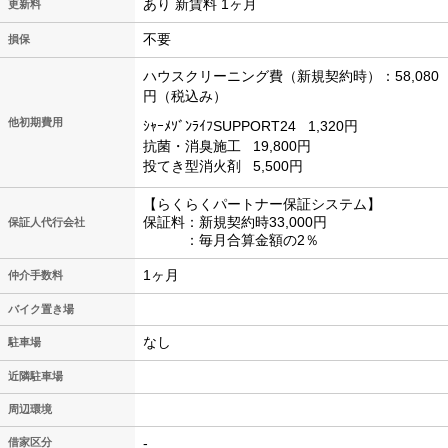
あり 新賃料 1ヶ月
更新料
不要
損保
ハウスクリーニング費（新規契約時）：58,080
円（税込み）
他初期費用
ｼｬｰﾒｿﾞﾝﾗｲﾌSUPPORT24
1,320円
抗菌・消臭施工
19,800円
投てき型消火剤
5,500円
【らくらくパートナー保証システム】
保証料：新規契約時33,000円
保証人代行会社
：毎月合算金額の2％
1ヶ月
仲介手数料
バイク置き場
なし
駐車場
近隣駐車場
周辺環境
-
借家区分