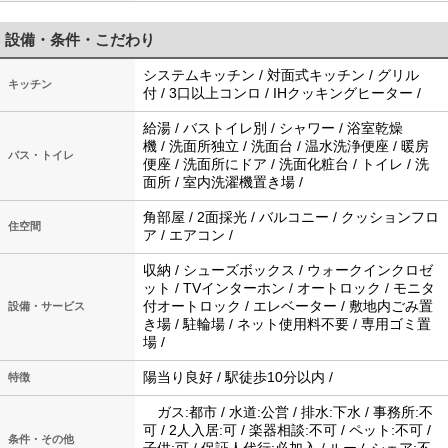
設備・条件・こだわり
システムキッチン / 対面式キッチン / グリル
キッチン
付 / 3口以上コンロ / IHクッキングヒーター /
給湯 / バストイレ別 / シャワー / 浴室乾燥
機 / 洗面所独立 / 洗面台 / 温水洗浄便座 / 暖房
バス・トイレ
便座 / 洗面所にドア / 洗面化粧台 / トイレ / 洗
面所 / 室内洗濯機置き場 /
角部屋 / 2面採光 / バルコニー / クッションフロ
住空間
ア / エアコン /
収納 / シューズボックス / ウォークインクロゼ
ット / TVインターホン / オートロック / モニタ
付オートロック / エレベーター / 敷地内ごみ置
設備・サービス
き場 / 駐輪場 / ネット使用料不要 / 専用ゴミ置
場 /
陽当り良好 / 駅徒歩10分以内 /
特徴
ガス:都市 / 水道:公営 / 排水:下水 / 事務所:不
可 / 2人入居:可 / 楽器相談:不可 / ペット:不可 /
条件・その他