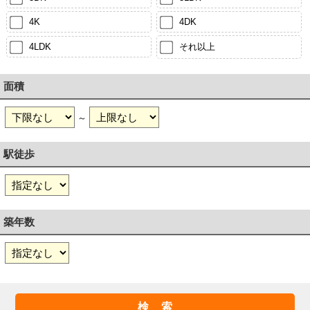
4K
4DK
4LDK
それ以上
面積
～
駅徒歩
築年数