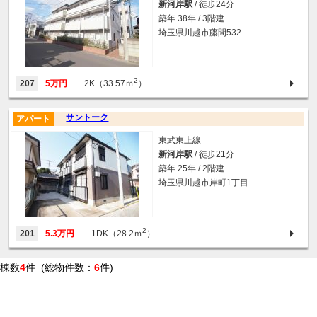
新河岸駅
/ 徒歩24分
築年 38年 / 3階建
埼玉県川越市藤間532
2
207
5万円
2K（33.57ｍ
）
サントーク
アパート
東武東上線
新河岸駅
/ 徒歩21分
築年 25年 / 2階建
埼玉県川越市岸町1丁目
2
201
5.3万円
1DK（28.2ｍ
）
棟数
4
件 (総物件数：
6
件)