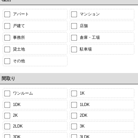
アパート
マンション
戸建て
店舗
事務所
倉庫・工場
貸土地
駐車場
その他
間取り
ワンルーム
1K
1DK
1LDK
2K
2DK
2LDK
3K
3DK
3LDK