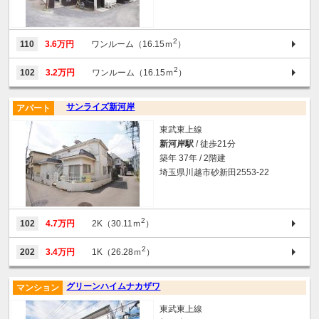
2
110
3.6万円
ワンルーム（16.15ｍ
）
2
102
3.2万円
ワンルーム（16.15ｍ
）
サンライズ新河岸
アパート
東武東上線
新河岸駅
/ 徒歩21分
築年 37年 / 2階建
埼玉県川越市砂新田2553-22
2
102
4.7万円
2K（30.11ｍ
）
2
202
3.4万円
1K（26.28ｍ
）
グリーンハイムナカザワ
マンション
東武東上線