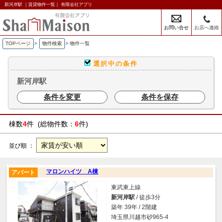
新河岸駅 ｜賃貸物件一覧｜ 有限会社アプリ
お問い合せ
お店へ連絡
TOPページ
>
物件検索
>
物件一覧
選択中の条件
新河岸駅
条件を変更
条件を保存
棟数
4
件 (総物件数：
6
件)
並び順 ：
マロンハイツ A棟
アパート
東武東上線
新河岸駅
/ 徒歩3分
築年 39年 / 2階建
埼玉県川越市砂965-4