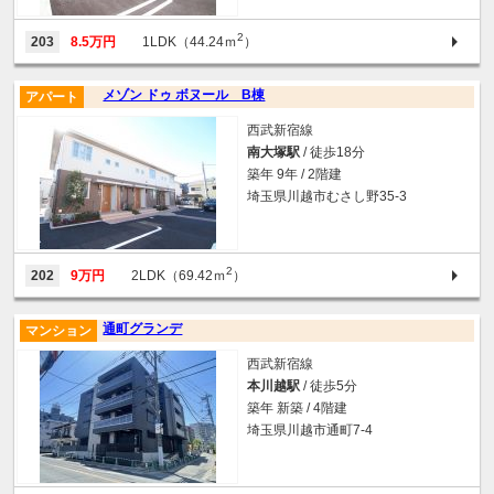
2
203
8.5万円
1LDK（44.24ｍ
）
メゾン ドゥ ボヌール B棟
アパート
西武新宿線
南大塚駅
/ 徒歩18分
築年 9年 / 2階建
埼玉県川越市むさし野35-3
2
202
9万円
2LDK（69.42ｍ
）
通町グランデ
マンション
西武新宿線
本川越駅
/ 徒歩5分
築年 新築 / 4階建
埼玉県川越市通町7-4