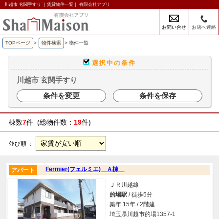
川越市 玄関手すり ｜賃貸物件一覧｜ 有限会社アプリ
お問い合せ
お店へ連絡
TOPページ
>
物件検索
>
物件一覧
選択中の条件
川越市 玄関手すり
条件を変更
条件を保存
棟数
7
件 (総物件数：
19
件)
並び順 ：
Fermier(フェルミエ) Ａ棟
アパート
ＪＲ川越線
的場駅
/ 徒歩5分
築年 15年 / 2階建
埼玉県川越市的場1357-1