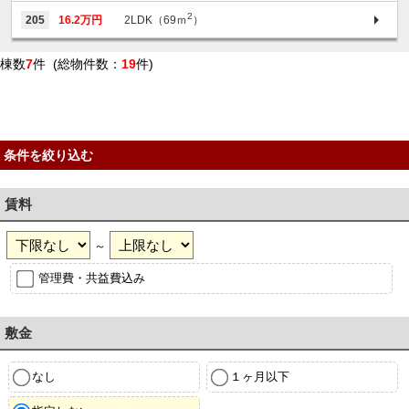
2
205
16.2万円
2LDK（69ｍ
）
棟数
7
件 (総物件数：
19
件)
条件を絞り込む
賃料
～
管理費・共益費込み
敷金
なし
１ヶ月以下