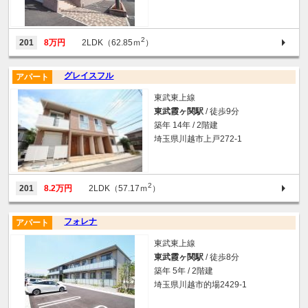
2
201
8万円
2LDK（62.85ｍ
）
グレイスフル
アパート
東武東上線
東武霞ヶ関駅
/ 徒歩9分
築年 14年 / 2階建
埼玉県川越市上戸272-1
2
201
8.2万円
2LDK（57.17ｍ
）
フォレナ
アパート
東武東上線
東武霞ヶ関駅
/ 徒歩8分
築年 5年 / 2階建
埼玉県川越市的場2429-1