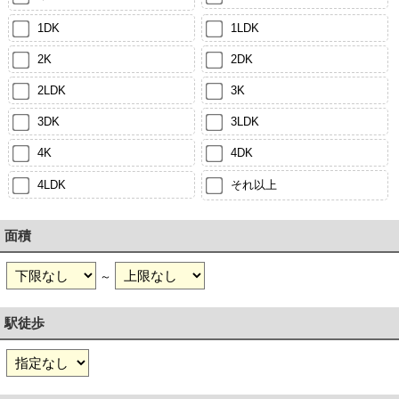
1DK
1LDK
2K
2DK
2LDK
3K
3DK
3LDK
4K
4DK
4LDK
それ以上
面積
～
駅徒歩