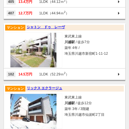
2
405
13.4万円
1LDK（44.12ｍ
）
2
407
12.7万円
1LDK（44.94ｍ
）
シャトン ドゥ レーヴ
マンション
東武東上線
川越駅
/ 徒歩7分
築年 4年 /
埼玉県川越市新宿町1-11-12
2
102
14.5万円
1LDK（52.29ｍ
）
リックス エクラージュ
マンション
東武東上線
川越駅
/ 徒歩12分
築年 3年 / 3階建
埼玉県川越市仙波町2丁目