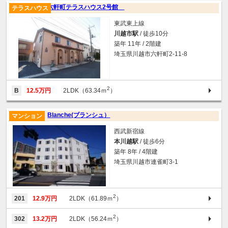
六軒町テラスハウス2号館
テラスハウス
東武東上線
川越市駅
/ 徒歩10分
築年 11年 / 2階建
埼玉県川越市六軒町2-11-8
2
B
12.5万円
2LDK（63.34ｍ
）
Blanche(ブランシュ）
マンション
西武新宿線
本川越駅
/ 徒歩6分
築年 8年 / 4階建
埼玉県川越市連雀町3-1
2
201
12.9万円
2LDK（61.89ｍ
）
2
302
13.2万円
2LDK（56.24ｍ
）