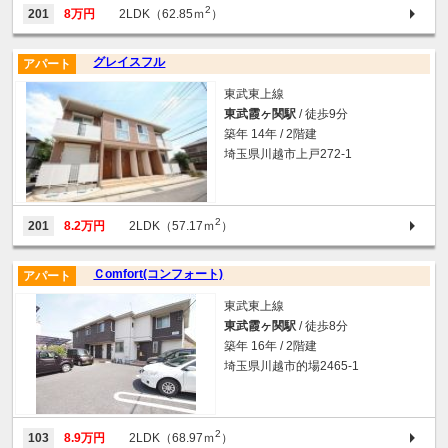
2
201
8万円
2LDK（62.85ｍ
）
グレイスフル
アパート
東武東上線
東武霞ヶ関駅
/ 徒歩9分
築年 14年 / 2階建
埼玉県川越市上戸272-1
2
201
8.2万円
2LDK（57.17ｍ
）
Ｃomfort(コンフォート)
アパート
東武東上線
東武霞ヶ関駅
/ 徒歩8分
築年 16年 / 2階建
埼玉県川越市的場2465-1
2
103
8.9万円
2LDK（68.97ｍ
）