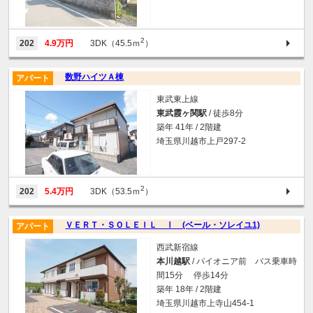
2
202
4.9万円
3DK（45.5ｍ
）
数野ハイツＡ棟
アパート
東武東上線
東武霞ヶ関駅
/ 徒歩8分
築年 41年 / 2階建
埼玉県川越市上戸297-2
2
202
5.4万円
3DK（53.5ｍ
）
ＶＥＲＴ・ＳＯＬＥＩＬ Ⅰ (ベール・ソレイユ1)
アパート
西武新宿線
本川越駅
/ パイオニア前 バス乗車時
間15分 停歩14分
築年 18年 / 2階建
埼玉県川越市上寺山454-1