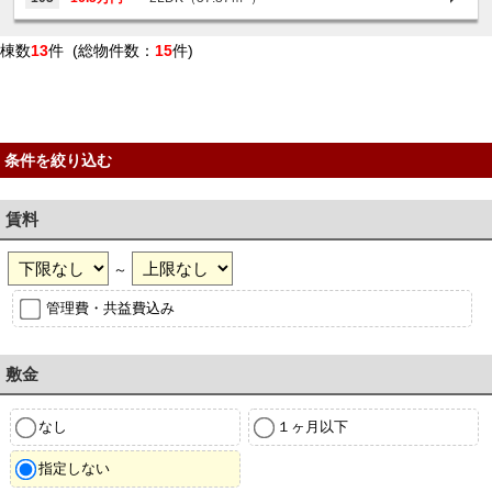
棟数
13
件 (総物件数：
15
件)
条件を絞り込む
賃料
～
管理費・共益費込み
敷金
なし
１ヶ月以下
指定しない