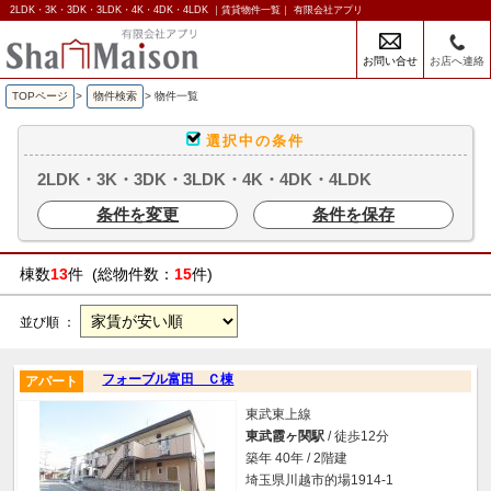
2LDK・3K・3DK・3LDK・4K・4DK・4LDK ｜賃貸物件一覧｜ 有限会社アプリ
お問い合せ
お店へ連絡
TOPページ
>
物件検索
>
物件一覧
選択中の条件
2LDK・3K・3DK・3LDK・4K・4DK・4LDK
条件を変更
条件を保存
棟数
13
件 (総物件数：
15
件)
並び順 ：
フォーブル富田 Ｃ棟
アパート
東武東上線
東武霞ヶ関駅
/ 徒歩12分
築年 40年 / 2階建
埼玉県川越市的場1914-1