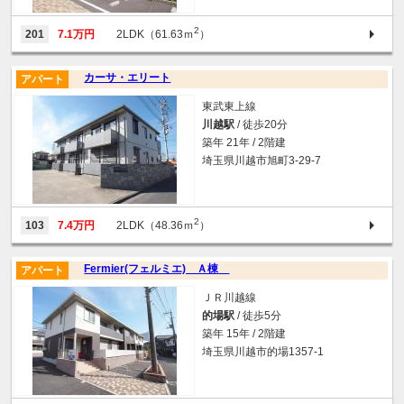
2
201
7.1万円
2LDK（61.63ｍ
）
カーサ・エリート
アパート
東武東上線
川越駅
/ 徒歩20分
築年 21年 / 2階建
埼玉県川越市旭町3-29-7
2
103
7.4万円
2LDK（48.36ｍ
）
Fermier(フェルミエ) Ａ棟
アパート
ＪＲ川越線
的場駅
/ 徒歩5分
築年 15年 / 2階建
埼玉県川越市的場1357-1