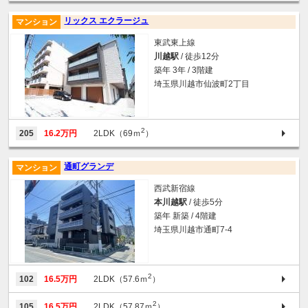
リックス エクラージュ
マンション
東武東上線
川越駅
/ 徒歩12分
築年 3年 / 3階建
埼玉県川越市仙波町2丁目
2
205
16.2万円
2LDK（69ｍ
）
通町グランデ
マンション
西武新宿線
本川越駅
/ 徒歩5分
築年 新築 / 4階建
埼玉県川越市通町7-4
2
102
16.5万円
2LDK（57.6ｍ
）
2
105
16.5万円
2LDK（57.87ｍ
）