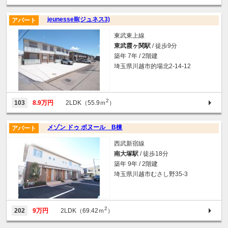
jeunesseⅢ(ジュネス3)
アパート
東武東上線
東武霞ヶ関駅
/ 徒歩9分
築年 7年 / 2階建
埼玉県川越市的場北2-14-12
2
103
8.9万円
2LDK（55.9ｍ
）
メゾン ドゥ ボヌール B棟
アパート
西武新宿線
南大塚駅
/ 徒歩18分
築年 9年 / 2階建
埼玉県川越市むさし野35-3
2
202
9万円
2LDK（69.42ｍ
）