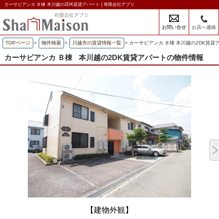
カーサビアンカ Ｂ棟 本川越の2DK賃貸アパート | 有限会社アプリ
お問い合せ
お店へ連絡
TOPページ
>
物件検索
>
川越市の賃貸情報一覧
>
カーサビアンカ Ｂ棟 本川越の2DK賃貸
カーサビアンカ Ｂ棟
本川越の2DK賃貸アパートの物件情報
【建物外観】