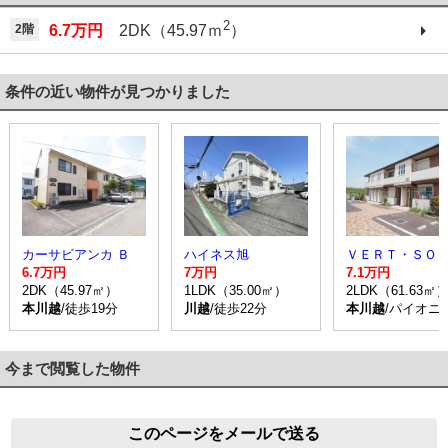
2
2階
6.7万円
2DK（45.97ｍ
）
条件の近い物件が見つかりました
カーサビアンカ Ｂ
ハイネス旭
6.7万円
7万円
7.1万円
2DK（45.97㎡）
1LDK（35.00㎡）
2LDK（61.63㎡
本川越
/徒歩19分
川越
/徒歩22分
本川越
/パイオニ
今まで閲覧した物件
このページをメールで送る