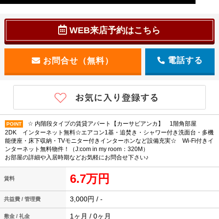
WEB来店予約はこちら
電話する
☆ 内階段タイプの賃貸アパート【カーサビアンカ】 1階角部屋
POINT
2DK インターネット無料☆エアコン1基・追焚き・シャワー付き洗面台・多機
能便座・床下収納・TVモニター付きインターホンなど設備充実☆ Wi-Fi付きイ
ンターネット無料物件！（J:com in my room：320M）
お部屋の詳細や入居時期などお気軽にお問合せ下さい♪
6.7万円
賃料
3,000円 / -
共益費 / 管理費
1ヶ月 / 0ヶ月
敷金 / 礼金