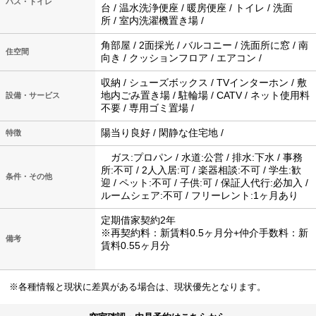
バス・トイレ
台 / 温水洗浄便座 / 暖房便座 / トイレ / 洗面
所 / 室内洗濯機置き場 /
角部屋 / 2面採光 / バルコニー / 洗面所に窓 / 南
住空間
向き / クッションフロア / エアコン /
収納 / シューズボックス / TVインターホン / 敷
地内ごみ置き場 / 駐輪場 / CATV / ネット使用料
設備・サービス
不要 / 専用ゴミ置場 /
陽当り良好 / 閑静な住宅地 /
特徴
ガス:プロパン / 水道:公営 / 排水:下水 / 事務
所:不可 / 2人入居:可 / 楽器相談:不可 / 学生:歓
条件・その他
迎 / ペット:不可 / 子供:可 / 保証人代行:必加入 /
ルームシェア:不可 / フリーレント:1ヶ月あり
定期借家契約2年
※再契約料：新賃料0.5ヶ月分+仲介手数料：新
備考
賃料0.55ヶ月分
※各種情報と現状に差異がある場合は、現状優先となります。