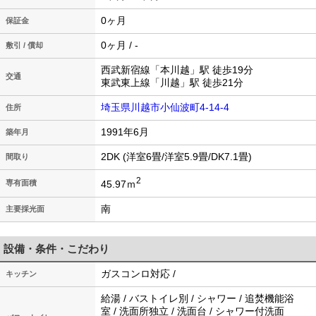
0ヶ月
保証金
0ヶ月 / -
敷引 / 償却
西武新宿線「本川越」駅 徒歩19分
交通
東武東上線「川越」駅 徒歩21分
埼玉県川越市小仙波町4-14-4
住所
1991年6月
築年月
2DK (洋室6畳/洋室5.9畳/DK7.1畳)
間取り
2
45.97ｍ
専有面積
南
主要採光面
設備・条件・こだわり
ガスコンロ対応 /
キッチン
給湯 / バストイレ別 / シャワー / 追焚機能浴
室 / 洗面所独立 / 洗面台 / シャワー付洗面