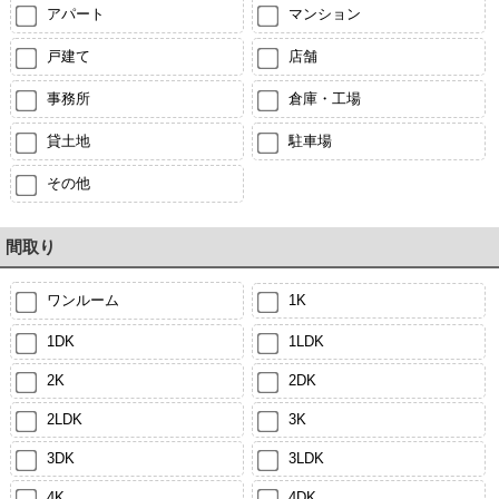
アパート
マンション
戸建て
店舗
事務所
倉庫・工場
貸土地
駐車場
その他
間取り
ワンルーム
1K
1DK
1LDK
2K
2DK
2LDK
3K
3DK
3LDK
4K
4DK