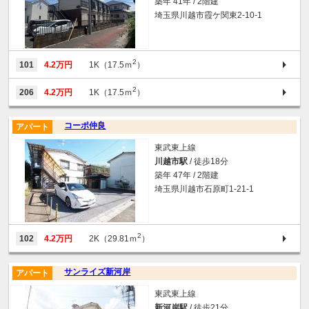
築年 41年 / 2階建
埼玉県川越市霞ケ関東2-10-1
2
101
4.2万円
1K（17.5ｍ
）
2
206
4.2万円
1K（17.5ｍ
）
コーポ仲良
アパート
東武東上線
川越市駅
/ 徒歩18分
築年 47年 / 2階建
埼玉県川越市石原町1-21-1
2
102
4.2万円
2K（29.81ｍ
）
サンライズ新河岸
アパート
東武東上線
新河岸駅
/ 徒歩21分