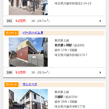
埼玉県川越市的場北2-14-13
2
101
5.2万円
1K（24.7ｍ
）
パークハイム Ⅲ
アパート
東武東上線
東武霞ヶ関駅
/ 徒歩8分
築年 17年 / 2階建
埼玉県川越市的場2173-7
2
106
5.3万円
1K（26.3ｍ
）
サントーク
アパート
東武東上線
川越駅
/ 徒歩15分
築年 25年 / 2階建
埼玉県川越市岸町1丁目