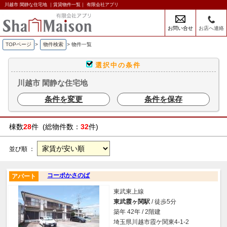
川越市 閑静な住宅地 ｜賃貸物件一覧｜ 有限会社アプリ
お問い合せ
お店へ連絡
TOPページ
>
物件検索
>
物件一覧
選択中の条件
川越市 閑静な住宅地
条件を変更
条件を保存
棟数
28
件 (総物件数：
32
件)
並び順 ：
コーポかさのば
アパート
東武東上線
東武霞ヶ関駅
/ 徒歩5分
築年 42年 / 2階建
埼玉県川越市霞ケ関東4-1-2