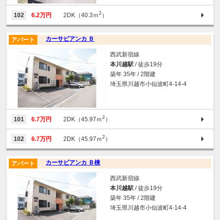
2
102
6.2万円
2DK（40.3ｍ
）
カーサビアンカ Ｂ
アパート
西武新宿線
本川越駅
/ 徒歩19分
築年 35年 / 2階建
埼玉県川越市小仙波町4-14-4
2
101
6.7万円
2DK（45.97ｍ
）
2
102
6.7万円
2DK（45.97ｍ
）
カーサビアンカ Ｂ棟
アパート
西武新宿線
本川越駅
/ 徒歩19分
築年 35年 / 2階建
埼玉県川越市小仙波町4-14-4