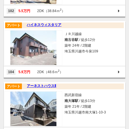
2
102
5.5万円
2DK（38.84ｍ
）
ハイネスウィスタリア
アパート
ＪＲ川越線
南古谷駅
/ 徒歩12分
築年 24年 / 2階建
埼玉県川越市今泉109
2
104
5.9万円
2DK（48.6ｍ
）
アーネストハウスⅡ
アパート
西武新宿線
南大塚駅
/ 徒歩13分
築年 21年 / 2階建
埼玉県川越市南大塚1-10-3