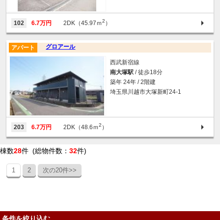
2
102
6.7万円
2DK（45.97ｍ
）
グロアール
アパート
西武新宿線
南大塚駅
/ 徒歩18分
築年 24年 / 2階建
埼玉県川越市大塚新町24-1
2
203
6.7万円
2DK（48.6ｍ
）
棟数
28
件 (総物件数：
32
件)
1
2
次の20件>>
条件を絞り込む