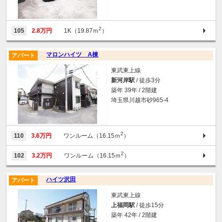
2
105
2.8万円
1K（19.87ｍ
）
マロンハイツ A棟
アパート
東武東上線
新河岸駅
/ 徒歩3分
築年 39年 / 2階建
埼玉県川越市砂965-4
2
110
3.6万円
ワンルーム（16.15ｍ
）
2
102
3.2万円
ワンルーム（16.15ｍ
）
ハイツ沢田
アパート
東武東上線
上福岡駅
/ 徒歩15分
築年 42年 / 2階建