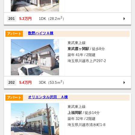
2
201
5.3万円
1DK（28.2ｍ
）
数野ハイツＡ棟
アパート
東武東上線
東武霞ヶ関駅
/ 徒歩8分
築年 41年 / 2階建
埼玉県川越市上戸297-2
2
202
5.4万円
3DK（53.5ｍ
）
オリエンタル沢田 Ａ棟
アパート
東武東上線
上福岡駅
/ 徒歩14分
築年 32年 / 2階建
埼玉県川越市清水町1-8