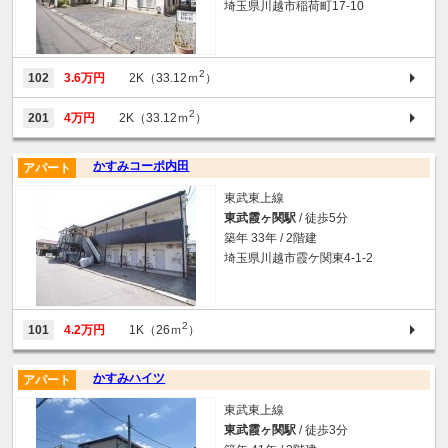
埼玉県川越市稲荷町17-10
2
102
3.6万円
2K（33.12ｍ
）
2
201
4万円
2K（33.12ｍ
）
かすみコーポ内田
アパート
東武東上線
東武霞ヶ関駅
/ 徒歩5分
築年 33年 / 2階建
埼玉県川越市霞ケ関東4-1-2
2
101
4.2万円
1K（26ｍ
）
かすみハイツ
アパート
東武東上線
東武霞ヶ関駅
/ 徒歩3分