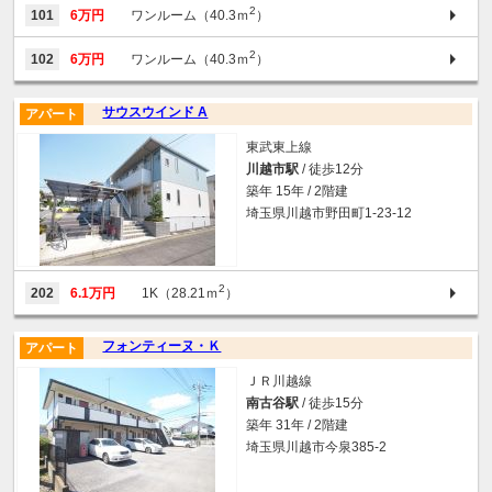
2
101
6万円
ワンルーム（40.3ｍ
）
2
102
6万円
ワンルーム（40.3ｍ
）
サウスウインド A
アパート
東武東上線
川越市駅
/ 徒歩12分
築年 15年 / 2階建
埼玉県川越市野田町1-23-12
2
202
6.1万円
1K（28.21ｍ
）
フォンティーヌ・Ｋ
アパート
ＪＲ川越線
南古谷駅
/ 徒歩15分
築年 31年 / 2階建
埼玉県川越市今泉385-2