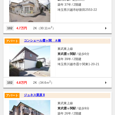
築年 37年 / 2階建
埼玉県川越市砂新田2553-22
2
102
4.7万円
2K（30.11ｍ
）
コンシェール霞ヶ関 Ａ棟
アパート
東武東上線
東武霞ヶ関駅
/ 徒歩6分
築年 39年 / 2階建
埼玉県川越市霞ケ関東1-20-21
2
102
4.8万円
2K（34.6ｍ
）
ジュネス栗原 Ⅱ
アパート
東武東上線
東武霞ヶ関駅
/ 徒歩9分
築年 26年 / 2階建