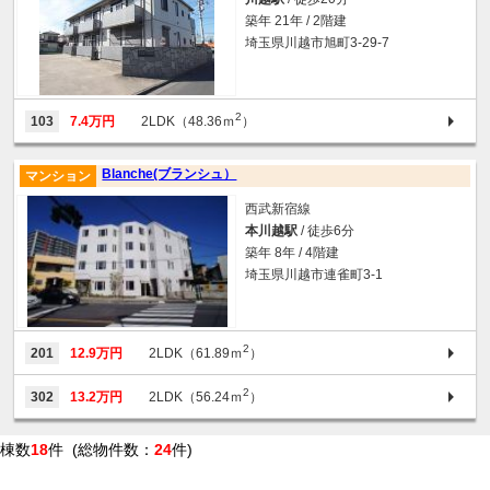
築年 21年 / 2階建
埼玉県川越市旭町3-29-7
2
103
7.4万円
2LDK（48.36ｍ
）
Blanche(ブランシュ）
マンション
西武新宿線
本川越駅
/ 徒歩6分
築年 8年 / 4階建
埼玉県川越市連雀町3-1
2
201
12.9万円
2LDK（61.89ｍ
）
2
302
13.2万円
2LDK（56.24ｍ
）
棟数
18
件 (総物件数：
24
件)