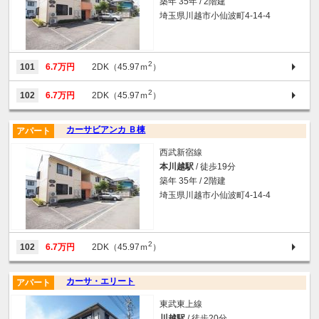
築年 35年 / 2階建
埼玉県川越市小仙波町4-14-4
2
101
6.7万円
2DK（45.97ｍ
）
2
102
6.7万円
2DK（45.97ｍ
）
カーサビアンカ Ｂ棟
アパート
西武新宿線
本川越駅
/ 徒歩19分
築年 35年 / 2階建
埼玉県川越市小仙波町4-14-4
2
102
6.7万円
2DK（45.97ｍ
）
カーサ・エリート
アパート
東武東上線
川越駅
/ 徒歩20分