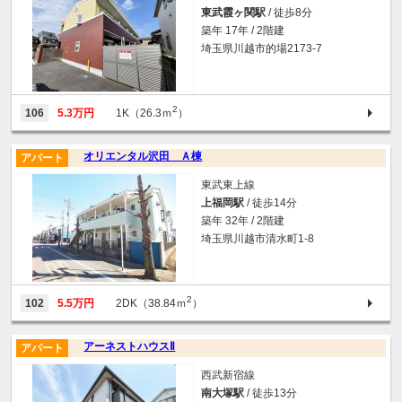
東武霞ヶ関駅
/ 徒歩8分
築年 17年 / 2階建
埼玉県川越市的場2173-7
2
106
5.3万円
1K（26.3ｍ
）
オリエンタル沢田 Ａ棟
アパート
東武東上線
上福岡駅
/ 徒歩14分
築年 32年 / 2階建
埼玉県川越市清水町1-8
2
102
5.5万円
2DK（38.84ｍ
）
アーネストハウスⅡ
アパート
西武新宿線
南大塚駅
/ 徒歩13分