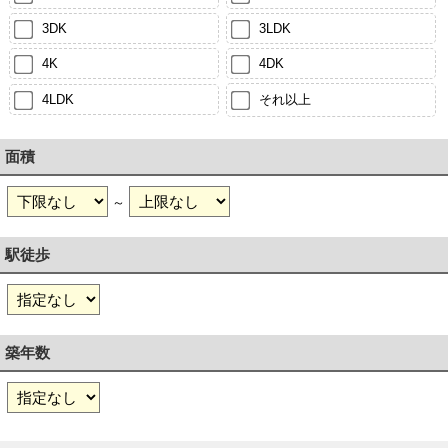
3DK
3LDK
4K
4DK
4LDK
それ以上
面積
～
駅徒歩
築年数