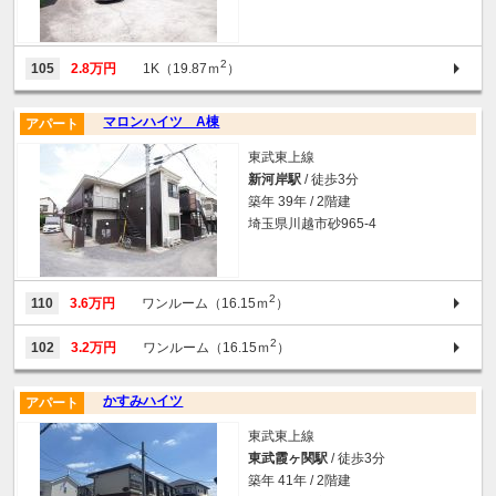
2
105
2.8万円
1K（19.87ｍ
）
マロンハイツ A棟
アパート
東武東上線
新河岸駅
/ 徒歩3分
築年 39年 / 2階建
埼玉県川越市砂965-4
2
110
3.6万円
ワンルーム（16.15ｍ
）
2
102
3.2万円
ワンルーム（16.15ｍ
）
かすみハイツ
アパート
東武東上線
東武霞ヶ関駅
/ 徒歩3分
築年 41年 / 2階建