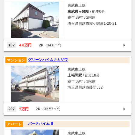
東武東上線
東武霞ヶ関駅
/ 徒歩6分
築年 39年 / 2階建
埼玉県川越市霞ケ関東1-20-21
2
102
4.8万円
2K（34.6ｍ
）
グリーンハイムナカザワ
マンション
東武東上線
上福岡駅
/ 徒歩18分
築年 38年 / 3階建
埼玉県川越市藤間532
2
207
5万円
2K（33.57ｍ
）
パークハイム Ⅲ
アパート
東武東上線