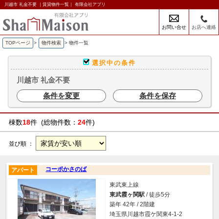
川越市 礼金不要 ｜賃貸物件一覧｜ 有限会社アプリ
お問い合せ
お店へ連絡
TOPページ
>
物件検索
>
物件一覧
選択中の条件
川越市 礼金不要
条件を変更
条件を保存
棟数
18
件 (総物件数：
24
件)
並び順 ：
コーポかさのば
アパート
東武東上線
東武霞ヶ関駅
/ 徒歩5分
築年 42年 / 2階建
埼玉県川越市霞ケ関東4-1-2