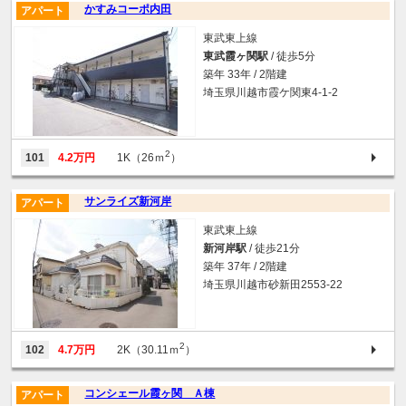
かすみコーポ内田
アパート
東武東上線
東武霞ヶ関駅
/ 徒歩5分
築年 33年 / 2階建
埼玉県川越市霞ケ関東4-1-2
2
101
4.2万円
1K（26ｍ
）
サンライズ新河岸
アパート
東武東上線
新河岸駅
/ 徒歩21分
築年 37年 / 2階建
埼玉県川越市砂新田2553-22
2
102
4.7万円
2K（30.11ｍ
）
コンシェール霞ヶ関 Ａ棟
アパート