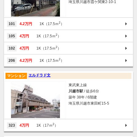
埼玉県川越市霞ケ関東2-10-1
2
101
4.2万円
1K（17.5ｍ
）
2
105
4万円
1K（17.5ｍ
）
2
102
4万円
1K（17.5ｍ
）
2
206
4.2万円
1K（17.5ｍ
）
エルドラド文
マンション
東武東上線
川越市駅
/ 徒歩6分
築年 38年 / 6階建
埼玉県川越市東田町15-5
2
323
4万円
1K（17ｍ
）