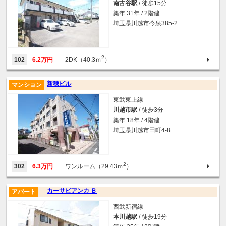
南古谷駅
/ 徒歩15分
築年 31年 / 2階建
埼玉県川越市今泉385-2
2
102
6.2万円
2DK（40.3ｍ
）
新穂ビル
マンション
東武東上線
川越市駅
/ 徒歩3分
築年 18年 / 4階建
埼玉県川越市田町4-8
2
302
6.3万円
ワンルーム（29.43ｍ
）
カーサビアンカ Ｂ
アパート
西武新宿線
本川越駅
/ 徒歩19分