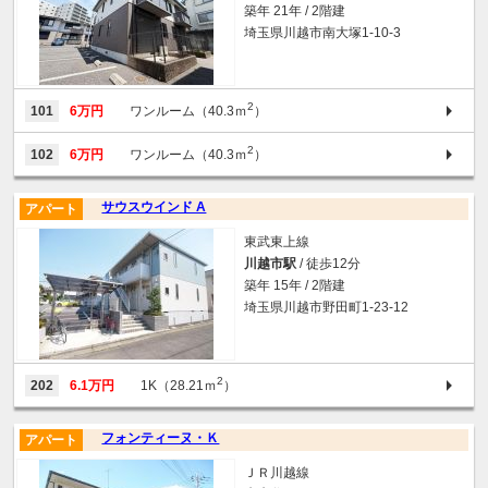
築年 21年 / 2階建
埼玉県川越市南大塚1-10-3
2
101
6万円
ワンルーム（40.3ｍ
）
2
102
6万円
ワンルーム（40.3ｍ
）
サウスウインド A
アパート
東武東上線
川越市駅
/ 徒歩12分
築年 15年 / 2階建
埼玉県川越市野田町1-23-12
2
202
6.1万円
1K（28.21ｍ
）
フォンティーヌ・Ｋ
アパート
ＪＲ川越線