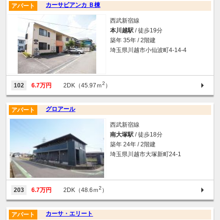
カーサビアンカ Ｂ棟
アパート
西武新宿線
本川越駅
/ 徒歩19分
築年 35年 / 2階建
埼玉県川越市小仙波町4-14-4
2
102
6.7万円
2DK（45.97ｍ
）
グロアール
アパート
西武新宿線
南大塚駅
/ 徒歩18分
築年 24年 / 2階建
埼玉県川越市大塚新町24-1
2
203
6.7万円
2DK（48.6ｍ
）
カーサ・エリート
アパート