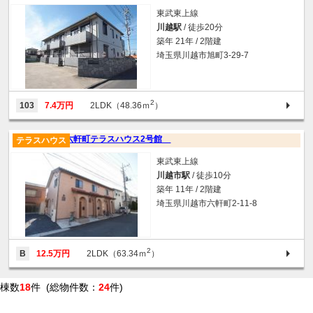
東武東上線
川越駅
/ 徒歩20分
築年 21年 / 2階建
埼玉県川越市旭町3-29-7
2
103
7.4万円
2LDK（48.36ｍ
）
六軒町テラスハウス2号館
テラスハウス
東武東上線
川越市駅
/ 徒歩10分
築年 11年 / 2階建
埼玉県川越市六軒町2-11-8
2
B
12.5万円
2LDK（63.34ｍ
）
棟数
18
件 (総物件数：
24
件)