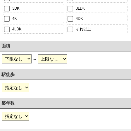
3DK
3LDK
4K
4DK
4LDK
それ以上
面積
～
駅徒歩
築年数