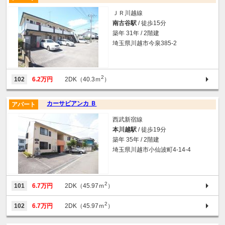
ＪＲ川越線
南古谷駅
/ 徒歩15分
築年 31年 / 2階建
埼玉県川越市今泉385-2
2
102
6.2万円
2DK（40.3ｍ
）
カーサビアンカ Ｂ
アパート
西武新宿線
本川越駅
/ 徒歩19分
築年 35年 / 2階建
埼玉県川越市小仙波町4-14-4
2
101
6.7万円
2DK（45.97ｍ
）
2
102
6.7万円
2DK（45.97ｍ
）