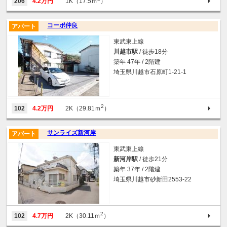
206
4.2万円
1K（17.5ｍ
）
コーポ仲良
アパート
東武東上線
川越市駅
/ 徒歩18分
築年 47年 / 2階建
埼玉県川越市石原町1-21-1
2
102
4.2万円
2K（29.81ｍ
）
サンライズ新河岸
アパート
東武東上線
新河岸駅
/ 徒歩21分
築年 37年 / 2階建
埼玉県川越市砂新田2553-22
2
102
4.7万円
2K（30.11ｍ
）