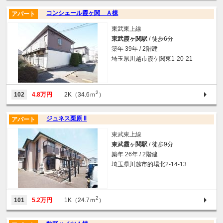
コンシェール霞ヶ関 Ａ棟
アパート
東武東上線
東武霞ヶ関駅
/ 徒歩6分
築年 39年 / 2階建
埼玉県川越市霞ケ関東1-20-21
2
102
4.8万円
2K（34.6ｍ
）
ジュネス栗原 Ⅱ
アパート
東武東上線
東武霞ヶ関駅
/ 徒歩9分
築年 26年 / 2階建
埼玉県川越市的場北2-14-13
2
101
5.2万円
1K（24.7ｍ
）