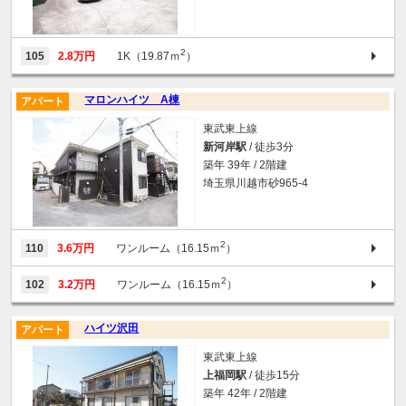
2
105
2.8万円
1K（19.87ｍ
）
マロンハイツ A棟
アパート
東武東上線
新河岸駅
/ 徒歩3分
築年 39年 / 2階建
埼玉県川越市砂965-4
2
110
3.6万円
ワンルーム（16.15ｍ
）
2
102
3.2万円
ワンルーム（16.15ｍ
）
ハイツ沢田
アパート
東武東上線
上福岡駅
/ 徒歩15分
築年 42年 / 2階建