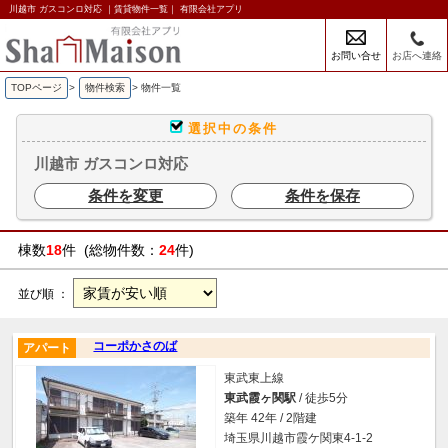
川越市 ガスコンロ対応 ｜賃貸物件一覧｜ 有限会社アプリ
お問い合せ
お店へ連絡
TOPページ
>
物件検索
>
物件一覧
選択中の条件
川越市 ガスコンロ対応
条件を変更
条件を保存
棟数
18
件 (総物件数：
24
件)
並び順 ：
コーポかさのば
アパート
東武東上線
東武霞ヶ関駅
/ 徒歩5分
築年 42年 / 2階建
埼玉県川越市霞ケ関東4-1-2