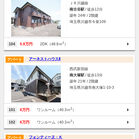
ＪＲ川越線
南古谷駅
/ 徒歩12分
築年 24年 / 2階建
埼玉県川越市今泉109
2
104
5.9万円
2DK（48.6ｍ
）
アーネストハウスⅡ
アパート
西武新宿線
南大塚駅
/ 徒歩13分
築年 21年 / 2階建
埼玉県川越市南大塚1-10-3
2
101
6万円
ワンルーム（40.3ｍ
）
2
102
6万円
ワンルーム（40.3ｍ
）
フォンティーヌ・Ｋ
アパート