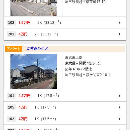
埼玉県川越市稲荷町17-10
2
102
3.6万円
2K（33.12ｍ
）
2
201
4万円
2K（33.12ｍ
）
かすみハイツ
アパート
東武東上線
東武霞ヶ関駅
/ 徒歩3分
築年 41年 / 2階建
埼玉県川越市霞ケ関東2-10-1
2
101
4.2万円
1K（17.5ｍ
）
2
105
4万円
1K（17.5ｍ
）
2
102
4万円
1K（17.5ｍ
）
2