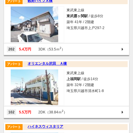
数野ハイツＡ棟
アパート
東武東上線
東武霞ヶ関駅
/ 徒歩8分
築年 41年 / 2階建
埼玉県川越市上戸297-2
2
202
5.4万円
3DK（53.5ｍ
）
オリエンタル沢田 Ａ棟
アパート
東武東上線
上福岡駅
/ 徒歩14分
築年 32年 / 2階建
埼玉県川越市清水町1-8
2
102
5.5万円
2DK（38.84ｍ
）
ハイネスウィスタリア
アパート