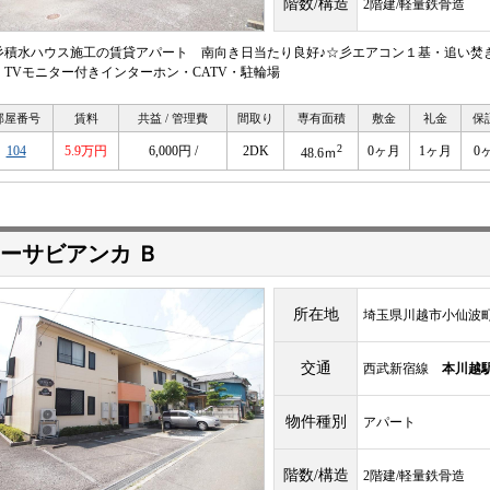
階数/構造
2階建/軽量鉄骨造
彡積水ハウス施工の賃貸アパート 南向き日当たり良好♪☆彡エアコン１基・追い焚
・TVモニター付きインターホン・CATV・駐輪場
部屋番号
賃料
共益 / 管理費
間取り
専有面積
敷金
礼金
保
2
104
5.9万円
6,000円 /
2DK
0ヶ月
1ヶ月
0
48.6ｍ
ーサビアンカ Ｂ
所在地
埼玉県川越市小仙波町4-
交通
西武新宿線
本川越
物件種別
アパート
階数/構造
2階建/軽量鉄骨造