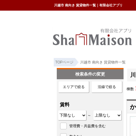
川越市 南向き 賃貸物件一覧｜有限会社アプリ
TOPページ
川越市 南向き 賃貸物件一覧
検索条件の変更
川
エリアで絞る
沿線で絞る
棟数
賃料
か
～
管理費・共益費を含む