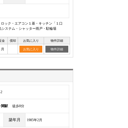
トロック・エアコン１基・キッチン「１口
気システム・シャッター雨戸・駐輪場
証金
償却
お気に入り
物件詳細
ヶ月
お気に入り
物件詳細
2
ヶ関駅
徒歩8分
築年月
1985年2月