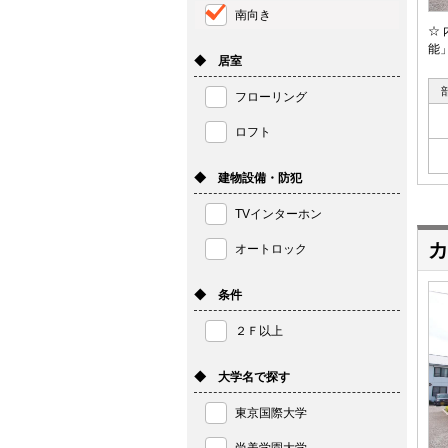
南向き
☆
能」
◆ 居室
フローリング
ロフト
◆ 建物設備・防犯
TVインターホン
カ
オートロック
◆ 条件
２Ｆ以上
◆ 大学名で探す
東京国際大学