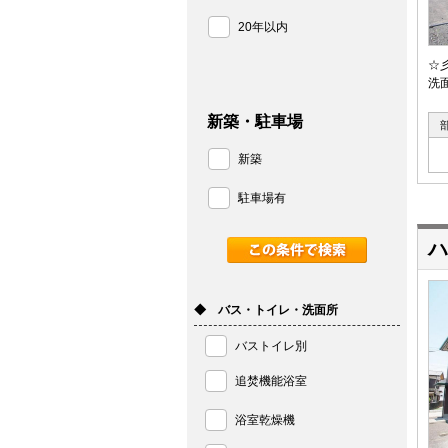
20年以内
☆
洗
新築・駐車場
新築
駐車場有
ハ
◆ バス・トイレ・洗面所
バストイレ別
追焚機能浴室
浴室乾燥機