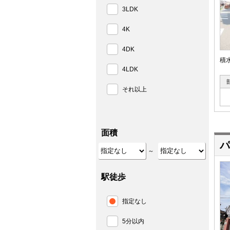
3LDK
4K
4DK
積
4LDK
それ以上
面積
パ
～
駅徒歩
指定なし
5分以内