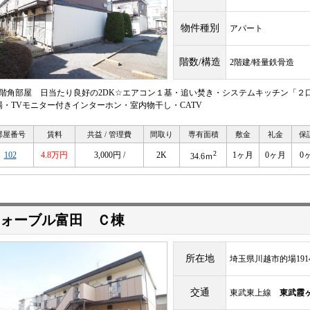
物件種別
アパート
階数/構造
2階建/軽量鉄骨造
2階角部屋 日当たり良好の2DK☆エアコン１基・追い焚き・システムキッチン「２
場・TVモニター付きインターホン・室内物干し・CATV
部屋番号
賃料
共益 / 管理費
間取り
専有面積
敷金
礼金
保
2
102
4.8万円
3,000円 /
2K
1ヶ月
0ヶ月
0
34.6ｍ
ォーブル富田 Ｃ棟
所在地
埼玉県川越市的場1914
交通
東武東上線
東武霞