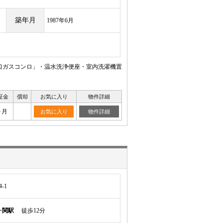
築年月
1987年6月
口ガスコンロ」・温水洗浄便座・室内洗濯機置
証金
償却
お気に入り
物件詳細
ヶ月
お気に入り
物件詳細
-1
ヶ関駅
徒歩12分