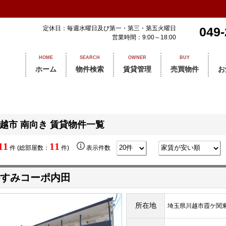
定休日：毎週水曜日及び第一・第三・第五火曜日
049-
営業時間：9:00～18:00
HOME
SEARCH
OWNER
BUY
ホーム
物件検索
賃貸管理
売買物件
お
越市 南向き 賃貸物件一覧
11
11
件 (総部屋数：
件)
表示件数
すみコーポ内田
所在地
埼玉県川越市霞ケ関東4