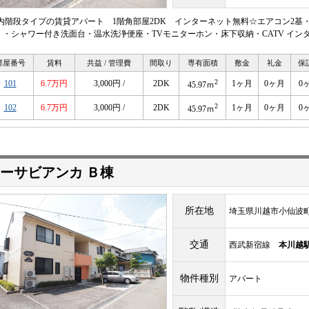
 内階段タイプの賃貸アパート 1階角部屋2DK インターネット無料☆エアコン2
・シャワー付き洗面台・温水洗浄便座・TVモニターホン・床下収納・CATV インターネット無
部屋番号
賃料
共益 / 管理費
間取り
専有面積
敷金
礼金
保
2
101
6.7万円
3,000円 /
2DK
1ヶ月
0ヶ月
0
45.97ｍ
2
102
6.7万円
3,000円 /
2DK
1ヶ月
0ヶ月
0
45.97ｍ
ーサビアンカ Ｂ棟
所在地
埼玉県川越市小仙波町4-
交通
西武新宿線
本川越
物件種別
アパート