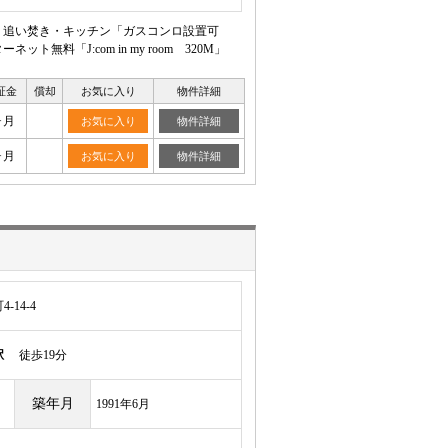
基・追い焚き・キッチン「ガスコンロ設置可
料「J:com in my room 320M」
証金
償却
お気に入り
物件詳細
ヶ月
お気に入り
物件詳細
ヶ月
お気に入り
物件詳細
14-4
駅
徒歩19分
築年月
1991年6月