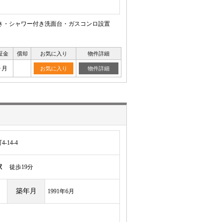
き・シャワー付き洗面台・ガスコンロ設置
証金
償却
お気に入り
物件詳細
ヶ月
お気に入り
物件詳細
14-4
駅
徒歩19分
築年月
1991年6月