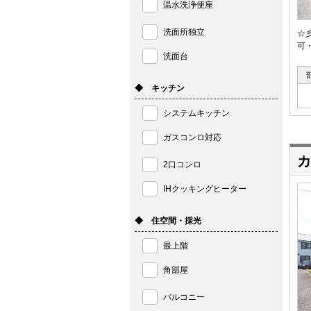
温水洗浄便座
洗面所独立
☆
可
洗面台
◆ キッチン
システムキッチン
ガスコンロ対応
カ
2口コンロ
IHクッキングヒーター
◆ 住空間・採光
最上階
角部屋
バルコニー