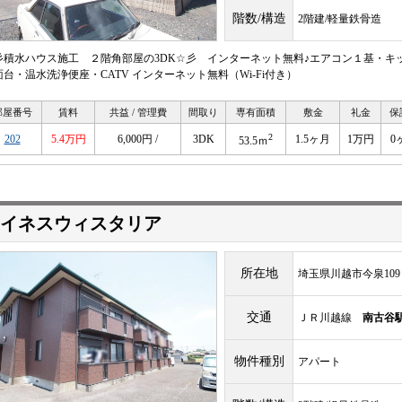
階数/構造
2階建/軽量鉄骨造
彡積水ハウス施工 ２階角部屋の3DK☆彡 インターネット無料♪エアコン１基・キ
面台・温水洗浄便座・CATV インターネット無料（Wi-Fi付き）
部屋番号
賃料
共益 / 管理費
間取り
専有面積
敷金
礼金
保
2
202
5.4万円
6,000円 /
3DK
1.5ヶ月
1万円
0
53.5ｍ
イネスウィスタリア
所在地
埼玉県川越市今泉109
交通
ＪＲ川越線
南古谷
物件種別
アパート