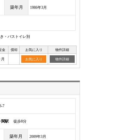
築年月
1986年3月
焚き・バストイレ別
証金
償却
お気に入り
物件詳細
ヶ月
お気に入り
物件詳細
-7
ヶ関駅
徒歩8分
築年月
2009年3月