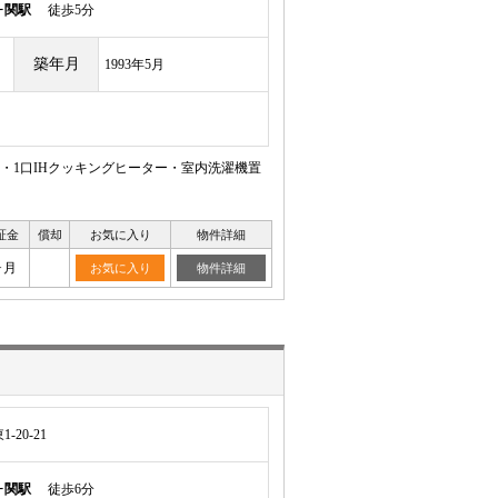
ヶ関駅
徒歩5分
築年月
1993年5月
別・1口IHクッキングヒーター・室内洗濯機置
証金
償却
お気に入り
物件詳細
ヶ月
お気に入り
物件詳細
20-21
ヶ関駅
徒歩6分