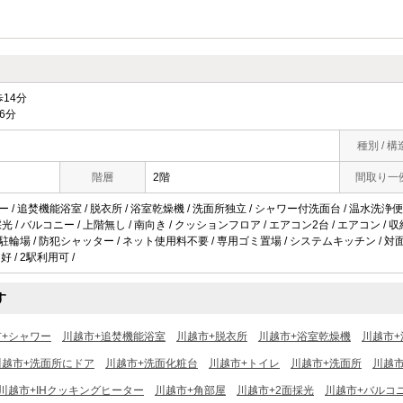
14分
6分
種別 / 構
階層
2階
間取り一
ー / 追焚機能浴室 / 脱衣所 / 浴室乾燥機 / 洗面所独立 / シャワー付洗面台 / 温水洗浄便座
面採光 / バルコニー / 上階無し / 南向き / クッションフロア / エアコン2台 / エアコン /
 駐輪場 / 防犯シャッター / ネット使用料不要 / 専用ゴミ置場 / システムキッチン / 対面式
 / 2駅利用可 /
す
市+シャワー
川越市+追焚機能浴室
川越市+脱衣所
川越市+浴室乾燥機
川越市+
川越市+洗面所にドア
川越市+洗面化粧台
川越市+トイレ
川越市+洗面所
川越
川越市+IHクッキングヒーター
川越市+角部屋
川越市+2面採光
川越市+バルコ