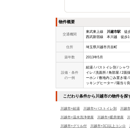
物件概要
東武東上線
川越市駅
徒歩
交通機関
西武新宿線 本川越 徒歩1
住所
埼玉県川越市月吉町
築年数
2013年5月
給湯 / バストイレ別 / シャワ
設備・条件
イレ / 洗面所 / 角部屋 / 2
の一例
ーホン / 敷地内ごみ置き場 /
ッキングヒーター / 陽当り良好
こだわり条件から川越市の物件を探
川越市+給湯
川越市+バストイレ別
川越
川越市+温水洗浄便座
川越市+暖房便座
川越市+グリル付
川越市+3口以上コンロ