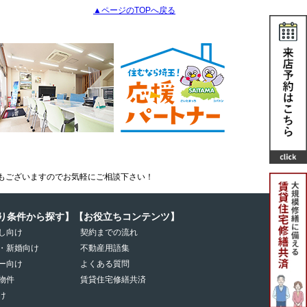
▲ページのTOPへ戻る
もございますのでお気軽にご相談下さい！
り条件から探す】
【お役立ちコンテンツ】
し向け
契約までの流れ
・新婚向け
不動産用語集
ー向け
よくある質問
物件
賃貸住宅修繕共済
け