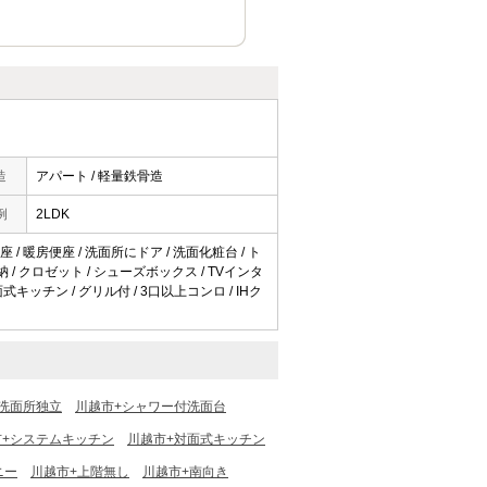
造
アパート / 軽量鉄骨造
例
2LDK
 / 暖房便座 / 洗面所にドア / 洗面化粧台 / ト
 収納 / クロゼット / シューズボックス / TVインタ
キッチン / グリル付 / 3口以上コンロ / IHク
洗面所独立
川越市+シャワー付洗面台
市+システムキッチン
川越市+対面式キッチン
ニー
川越市+上階無し
川越市+南向き