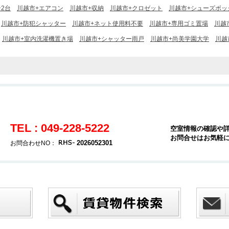
2台
川越市+エアコン
川越市+収納
川越市+クロゼット
川越市+シューズボッ
川越市+防犯シャッター
川越市+ネット使用料不要
川越市+専用ゴミ置場
川越
川越市+室内洗濯機置き場
川越市+シャッター雨戸
川越市+尚美学園大学
川越
TEL : 049-228-5222
空室情報の確認や
お問合せはお気軽
2026052301
お問合わせNO：