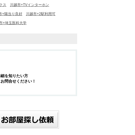
クス
川越市+TVインターホン
市+陽当り良好
川越市+2駅利用可
市+埼玉医科大学
詳細を知りたい方
にお問合せください！