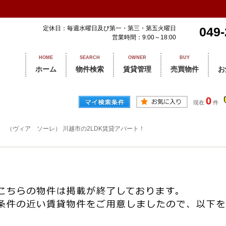
定休日：毎週水曜日及び第一・第三・第五火曜日
049-
営業時間：9:00～18:00
HOME
SEARCH
OWNER
BUY
ホーム
物件検索
賃貸管理
売買物件
お
0
現在
件
Sole （ヴィア ソーレ） 川越市の2LDK賃貸アパート！