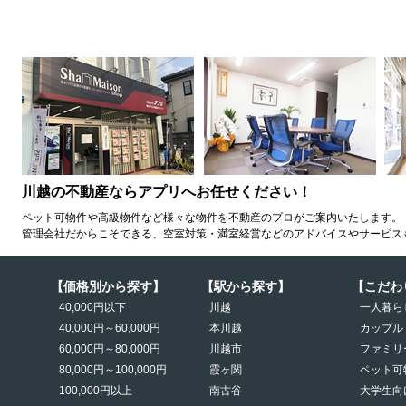
川越の不動産ならアプリへお任せください！
ペット可物件や高級物件など様々な物件を不動産のプロがご案内いたします。
管理会社だからこそできる、空室対策・満室経営などのアドバイスやサービス
【価格別から探す】
【駅から探す】
【こだわ
40,000円以下
川越
一人暮ら
40,000円～60,000円
本川越
カップル
60,000円～80,000円
川越市
ファミリ
80,000円～100,000円
霞ヶ関
ペット可
100,000円以上
南古谷
大学生向