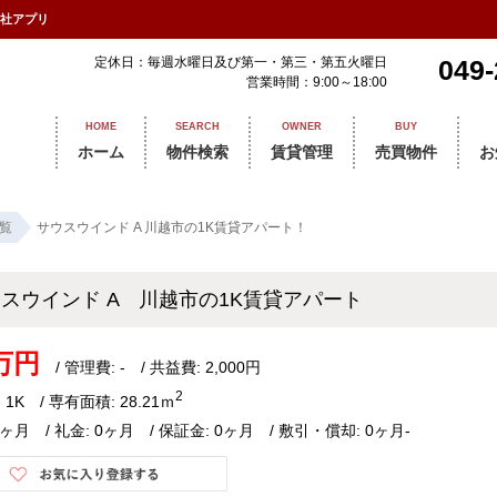
会社アプリ
定休日：毎週水曜日及び第一・第三・第五火曜日
049-
営業時間：9:00～18:00
HOME
SEARCH
OWNER
BUY
ホーム
物件検索
賃貸管理
売買物件
お
覧
サウスウインド A 川越市の1K賃貸アパート！
スウインド A 川越市の1K賃貸アパート
1万円
/ 管理費: - / 共益費: 2,000円
2
 1K / 専有面積: 28.21ｍ
1ヶ月 / 礼金: 0ヶ月 / 保証金: 0ヶ月 / 敷引・償却: 0ヶ月-