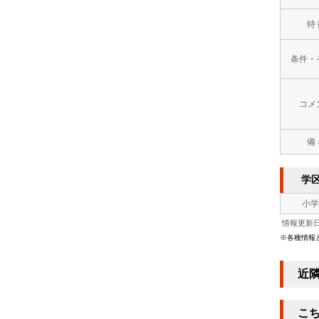
特
条件・
コメ
備
学
小学
情報更新日：
※各種情報
近
こ