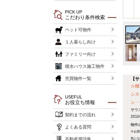
PICK UP
こだわり条件検索
ペット可物件
１人暮らし向け
ファミリー向け
積水ハウス施工物件
売買物件一覧
【サ
☆積
シス
USEFUL
ン・
お役立ち情報
サウ
契約までの流れ
20
物件の
よくある質問
※お部
気にな
不動産用語集