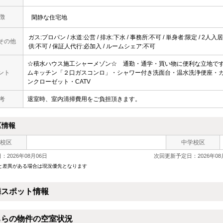
 徴
閑静な住宅地
ガス:プロパン / 水道:公営 / 排水:下水 / 事務所:不可 / 単身者:限定 / 2人入居
その他
供:不可 / 保証人代行:必加入 / ルームシェア:不可
☆積水ハウス施工シャーメゾン☆ 通勤・通学・買い物に便利な立地です
ント
ムキッチン「２口ガスコンロ」・シャワー付き洗面台・温水洗浄便座・カ
ンクローゼット・CATV
 考
退室時、室内清掃費用をご負担頂きます。
区情報
校区
中学校区
2026年08月06日
次回更新予定日：2026年08
と差異がある場合は現況優先となります
隣スポット情報
ちらの物件の空室状況