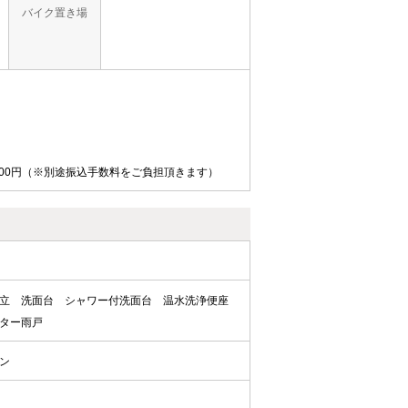
バイク置き場
000円（※別途振込手数料をご負担頂きます）
立
洗面台
シャワー付洗面台
温水洗浄便座
ター雨戸
ン