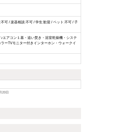
:不可 / 楽器相談:不可 / 学生:歓迎 / ペット:不可 / 子
♪エアコン１基・追い焚き・浴室乾燥機・システ
ラーTVモニター付きインターホン・ウォークイ
月20日