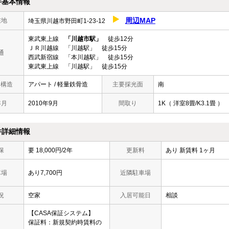
件基本情報
周辺MAP
在地
埼玉県川越市野田町1-23-12
東武東上線
「川越市駅」
徒歩12分
ＪＲ川越線 「川越駅」 徒歩15分
通
西武新宿線 「本川越駅」 徒歩15分
東武東上線 「川越駅」 徒歩15分
/ 構造
アパート / 軽量鉄骨造
主要採光面
南
年月
2010年9月
間取り
1K（ 洋室8畳/K3.1畳 ）
件詳細情報
保
要 18,000円/2年
更新料
あり 新賃料 1ヶ月
車場
あり7,700円
近隣駐車場
況
空家
入居可能日
相談
【CASA保証システム】
保証料：新規契約時賃料の