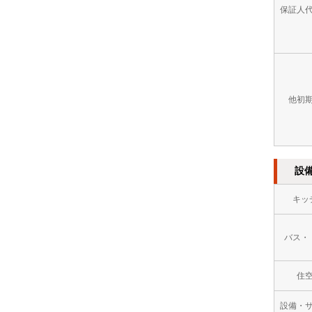
保証人
他初
設
キッ
バス・
住
設備・