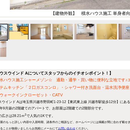
【建物外観】 積水ハウス施工 単身者
ウスウインド Aについてスタッフからのイチオシポイント！】
水ハウス施工シャーメゾン☆ 通勤・通学・買い物に便利な立地です♪
テムキッチン「２口ガスコンロ」・シャワー付き洗面台・温水洗浄便座
ウォークインクローゼット・CATV
スウインド Aは埼玉県川越市野田町1-23-12【東武東上線 川越市駅徒歩12分】にあ
10年9月築の2階建てのアパートで、お部屋は2階建ての2階部分です。
2
広さは28.21ｍ
で人気の1Kです。
屋のもっと詳しい内容や入居時期、諸条件のご相談など、ホームページには掲載が間に合わず載せ
ることが御座いましたらお気軽にメールにて
お問い合わせ
ください。