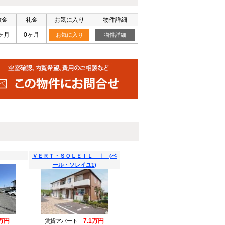
敷金
礼金
お気に入り
物件詳細
ヶ月
0ヶ月
お気に入り
物件詳細
ＶＥＲＴ・ＳＯＬＥＩＬ Ⅰ (ベ
ール・ソレイユ1)
万円
7.1万円
賃貸アパート