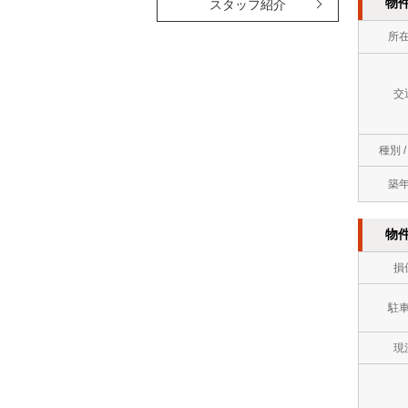
物
スタッフ紹介
所
交
種別 
築
物
損
駐
現