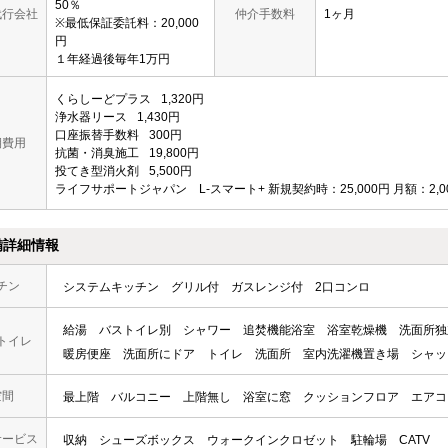
50％
代行会社
仲介手数料
1ヶ月
※最低保証委託料：20,000
円
１年経過後毎年1万円
くらしーどプラス
1,320円
浄水器リース
1,430円
口座振替手数料
300円
期費用
抗菌・消臭施工
19,800円
投てき型消火剤
5,500円
ライフサポートジャパン L-スマート+
新規契約時：25,000円
月額：2,
備詳細情報
チン
システムキッチン
グリル付
ガスレンジ付
2口コンロ
給湯
バストイレ別
シャワー
追焚機能浴室
浴室乾燥機
洗面所独
トイレ
暖房便座
洗面所にドア
トイレ
洗面所
室内洗濯機置き場
シャッ
空間
最上階
バルコニー
上階無し
浴室に窓
クッションフロア
エアコ
サービス
収納
シューズボックス
ウォークインクロゼット
駐輪場
CATV