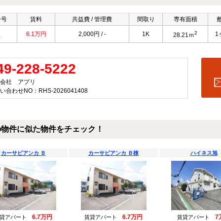
番号
賃料
共益費 / 管理費
間取り
専有面積
2
2
6.1万円
2,000円 / -
1K
1
28.21ｍ
49-228-5222
会社 アプリ
い合わせNO：RHS-2026041408
の物件に似た物件をチェック！
カーサビアンカ Ｂ
カーサビアンカ Ｂ棟
ハイネス旭
6.7万円
6.7万円
7
賃貸アパート
賃貸アパート
賃貸アパート