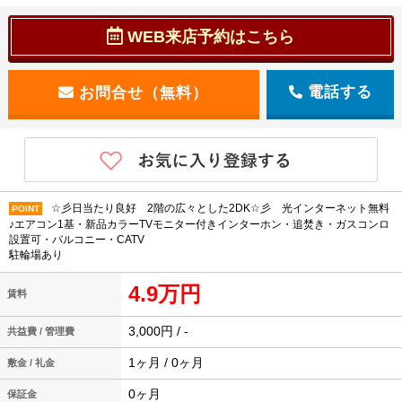
WEB来店予約はこちら
電話する
☆彡日当たり良好 2階の広々とした2DK☆彡 光インターネット無料
POINT
♪エアコン1基・新品カラーTVモニター付きインターホン・追焚き・ガスコンロ
設置可・バルコニー・CATV
駐輪場あり
4.9万円
賃料
3,000円 / -
共益費 / 管理費
1ヶ月 / 0ヶ月
敷金 / 礼金
0ヶ月
保証金