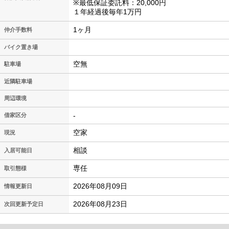
※最低保証委託料：20,000円
１年経過後毎年1万円
1ヶ月
仲介手数料
バイク置き場
空無
駐車場
近隣駐車場
周辺環境
-
借家区分
空家
現況
相談
入居可能日
専任
取引態様
2026年08月09日
情報更新日
2026年08月23日
次回更新予定日