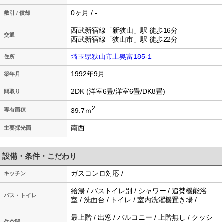
0ヶ月 / -
敷引 / 償却
西武新宿線「新狭山」駅 徒歩16分
交通
西武新宿線「狭山市」駅 徒歩22分
埼玉県狭山市上奥富185-1
住所
1992年9月
築年月
2DK (洋室6畳/洋室6畳/DK8畳)
間取り
2
39.7ｍ
専有面積
南西
主要採光面
設備・条件・こだわり
ガスコンロ対応 /
キッチン
給湯 / バストイレ別 / シャワー / 追焚機能浴
バス・トイレ
室 / 洗面台 / トイレ / 室内洗濯機置き場 /
最上階 / 出窓 / バルコニー / 上階無し / クッシ
住空間