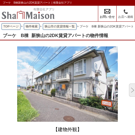
ブーケ B棟新狭山の2DK賃貸アパート | 有限会社アプリ
お問い合せ
お店へ連絡
TOPページ
>
物件検索
>
狭山市の賃貸情報一覧
>
ブーケ B棟 新狭山の2DK賃貸アパート
ブーケ B棟
新狭山の2DK賃貸アパートの物件情報
【建物外観】