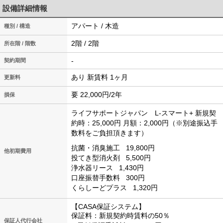
設備詳細情報
アパート / 木造
種別 / 構造
2階 / 2階
所在階 / 階数
-
契約期間
あり 新賃料 1ヶ月
更新料
要 22,000円/2年
損保
ライフサポートジャパン L-スマート+
新規契
約時：25,000円
月額：2,000円（※別途振込手
数料をご負担頂きます）
抗菌・消臭施工
19,800円
他初期費用
投てき型消火剤
5,500円
浄水器リース
1,430円
口座振替手数料
300円
くらしーどプラス
1,320円
【CASA保証システム】
保証料：新規契約時賃料の50％
保証人代行会社