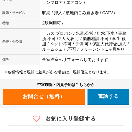
ョンフロア / エアコン /
収納 / 押入 / 敷地内ごみ置き場 / CATV /
設備・サービス
2駅利用可 /
特徴
ガス:プロパン / 水道:公営 / 排水:下水 / 事務
所:不可 / 2人入居:可 / 楽器相談:不可 / 学生:歓
条件・その他
迎 / ペット:不可 / 子供:可 / 保証人代行:必加入 /
ルームシェア:不可 / フリーレント:1ヶ月あり
全室洋室へリフォームしております。
備考
※各種情報と現状に差異がある場合は、現状優先となります。
空室確認・内見予約はこちらから
電話する