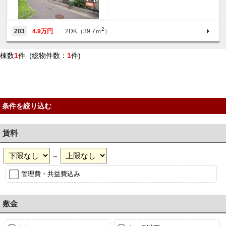
2
203
4.9万円
2DK（39.7ｍ
）
棟数
1
件 (総物件数：
1
件)
条件を絞り込む
賃料
～
管理費・共益費込み
敷金