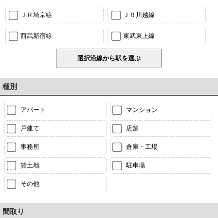
ＪＲ埼京線
ＪＲ川越線
西武新宿線
東武東上線
種別
アパート
マンション
戸建て
店舗
事務所
倉庫・工場
貸土地
駐車場
その他
間取り