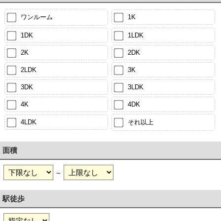
ワンルーム
1K
1DK
1LDK
2K
2DK
2LDK
3K
3DK
3LDK
4K
4DK
4LDK
それ以上
面積
～
駅徒歩