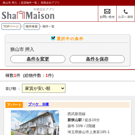
狭山市 押入 ｜賃貸物件一覧｜ 有限会社アプリ
お問い合せ
お店へ連絡
TOPページ
>
物件検索
>
物件一覧
選択中の条件
狭山市 押入
条件を変更
条件を保存
棟数
1
件 (総物件数：
1
件)
並び順 ：
ブーケ B棟
アパート
西武新宿線
新狭山駅
/ 徒歩16分
築年 33年 / 2階建
埼玉県狭山市上奥富185-1