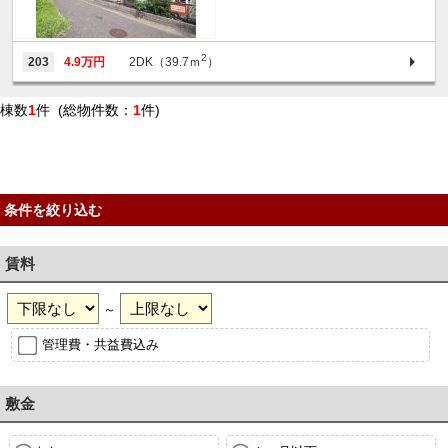
2
203
4.9万円
2DK（39.7ｍ
）
棟数
1
件 (総物件数：
1
件)
条件を絞り込む
賃料
～
管理費・共益費込み
敷金