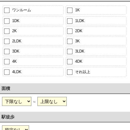
ワンルーム
1K
1DK
1LDK
2K
2DK
2LDK
3K
3DK
3LDK
4K
4DK
4LDK
それ以上
面積
～
駅徒歩