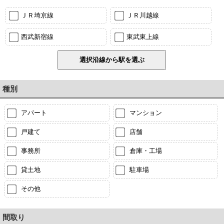
ＪＲ埼京線
ＪＲ川越線
西武新宿線
東武東上線
種別
アパート
マンション
戸建て
店舗
事務所
倉庫・工場
貸土地
駐車場
その他
間取り