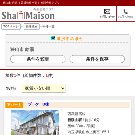
狭山市 給湯 ｜賃貸物件一覧｜ 有限会社アプリ
お問い合せ
お店へ連絡
TOPページ
>
物件検索
>
物件一覧
選択中の条件
狭山市 給湯
条件を変更
条件を保存
棟数
1
件 (総物件数：
1
件)
並び順 ：
ブーケ B棟
アパート
西武新宿線
新狭山駅
/ 徒歩16分
築年 33年 / 2階建
埼玉県狭山市上奥富185-1