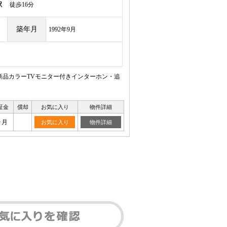
駅
徒歩16分
築年月
1992年9月
新品カラーTVモニター付きインターホン・追
証金
償却
お気に入り
物件詳細
ヶ月
お気に入り
物件詳細