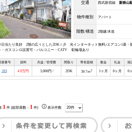
交通
西武新宿線
新狭山
物件種別
アパート
階数/構造
2階建/木造
彡日当たり良好 2階の広々とした2DK☆彡 光インターネット無料♪エアコン1基・
き・ガスコンロ設置可・バルコニー・CATV 駐輪場あり
部屋番号
賃料
共益 / 管理費
間取り
専有面積
敷金
礼金
保
2
203
4.9万円
3,000円 /
2DK
1ヶ月
0ヶ月
0
39.7ｍ
1
1
数
件 (総部屋数：
件)
表示件数