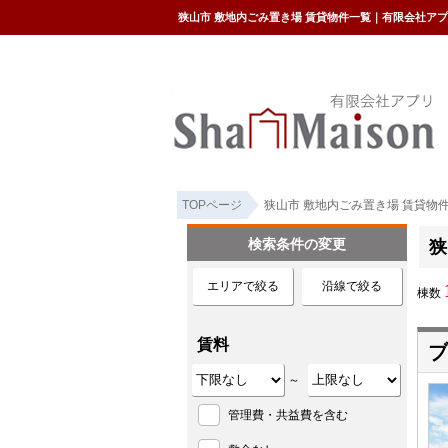
狭山市 敷地内ごみ置き場 賃貸物件一覧｜有限会社ア
TOPページ
狭山市 敷地内ごみ置き場 賃貸物
検索条件の変更
狭
エリアで絞る
沿線で絞る
棟数
賃料
ブ
～
管理費・共益費を含む