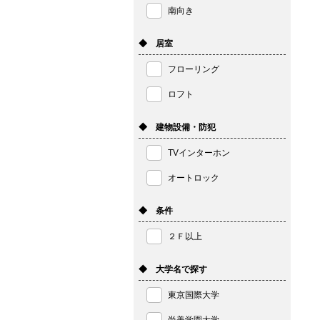
南向き
◆ 居室
フローリング
ロフト
◆ 建物設備・防犯
TVインターホン
オートロック
◆ 条件
２Ｆ以上
◆ 大学名で探す
東京国際大学