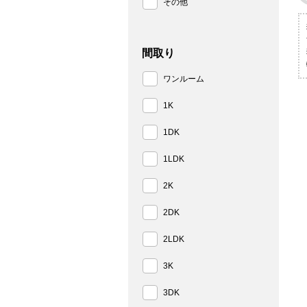
その他
間取り
ワンルーム
1K
1DK
1LDK
2K
2DK
2LDK
3K
3DK