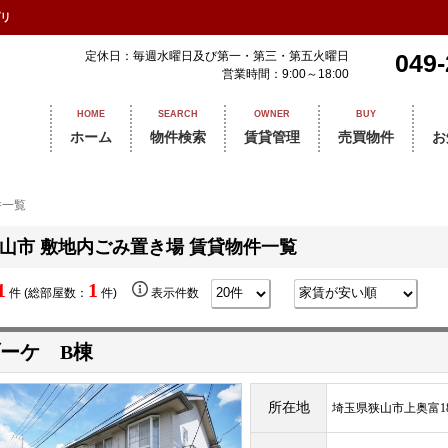
プリ
定休日：毎週水曜日及び第一・第三・第五火曜日
049-
営業時間：9:00～18:00
HOME
SEARCH
OWNER
BUY
ホーム
物件検索
賃貸管理
売買物件
お
件一覧
山市 敷地内ごみ置き場 賃貸物件一覧
1
1
件 (総部屋数：
件)
表示件数
ーケ B棟
所在地
埼玉県狭山市上奥富18