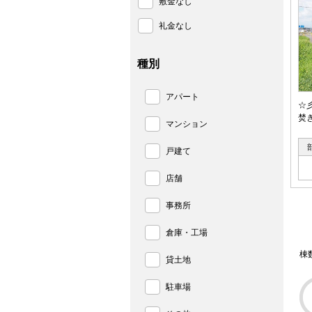
敷金なし
礼金なし
種別
アパート
☆
焚
マンション
戸建て
店舗
事務所
倉庫・工場
棟
貸土地
駐車場