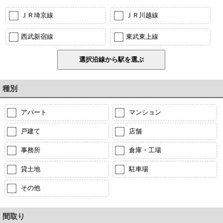
ＪＲ埼京線
ＪＲ川越線
西武新宿線
東武東上線
種別
アパート
マンション
戸建て
店舗
事務所
倉庫・工場
貸土地
駐車場
その他
間取り