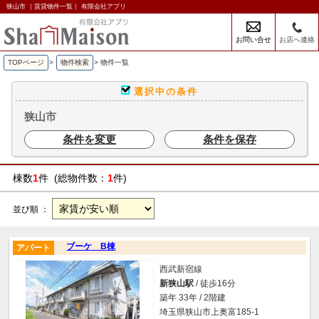
狭山市 ｜賃貸物件一覧｜ 有限会社アプリ
お問い合せ
お店へ連絡
TOPページ
>
物件検索
>
物件一覧
選択中の条件
狭山市
条件を変更
条件を保存
棟数
1
件 (総物件数：
1
件)
並び順 ：
ブーケ B棟
アパート
西武新宿線
新狭山駅
/ 徒歩16分
築年 33年 / 2階建
埼玉県狭山市上奥富185-1