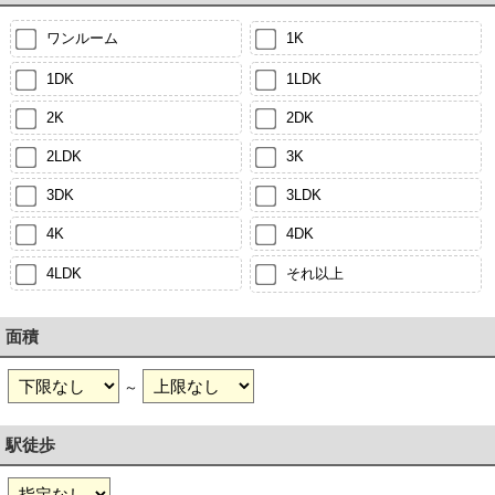
ワンルーム
1K
1DK
1LDK
2K
2DK
2LDK
3K
3DK
3LDK
4K
4DK
4LDK
それ以上
面積
～
駅徒歩