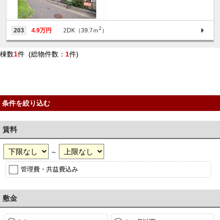
2
203
4.9万円
2DK（39.7ｍ
）
棟数
1
件 (総物件数：
1
件)
条件を絞り込む
賃料
～
管理費・共益費込み
敷金