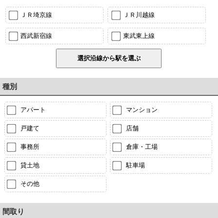
ＪＲ埼京線
ＪＲ川越線
西武新宿線
東武東上線
種別
アパート
マンション
戸建て
店舗
事務所
倉庫・工場
貸土地
駐車場
その他
間取り