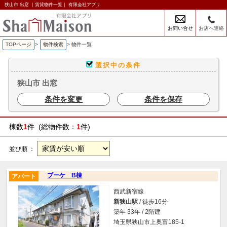
狭山市 出窓 ｜賃貸物件一覧｜ 有限会社アプリ
お問い合せ
お店へ連絡
TOPページ
>
物件検索
>
物件一覧
選択中の条件
狭山市 出窓
条件を変更
条件を保存
棟数
1
件 (総物件数：
1
件)
並び順 ：
ブーケ B棟
アパート
西武新宿線
新狭山駅
/ 徒歩16分
築年 33年 / 2階建
埼玉県狭山市上奥富185-1