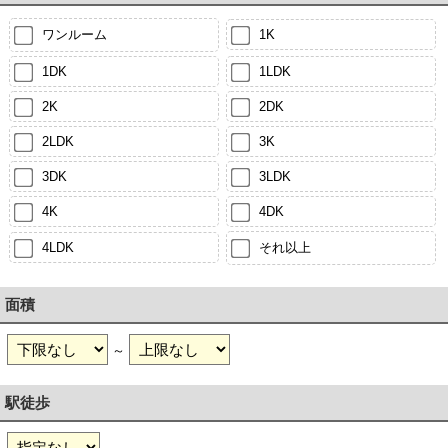
ワンルーム
1K
1DK
1LDK
2K
2DK
2LDK
3K
3DK
3LDK
4K
4DK
4LDK
それ以上
面積
～
駅徒歩