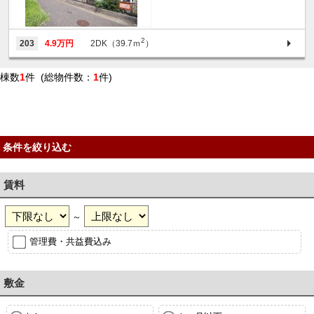
2
203
4.9万円
2DK（39.7ｍ
）
棟数
1
件 (総物件数：
1
件)
条件を絞り込む
賃料
～
管理費・共益費込み
敷金