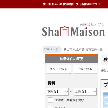
狭山市 礼金不要 賃貸物件一覧｜有限会社アプリ
TOPページ
狭山市 礼金不要 賃貸物件一覧
検索条件の変更
狭
エリアで絞る
沿線で絞る
棟数
賃料
ブ
～
管理費・共益費を含む