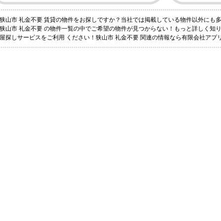
狭山市 礼金不要 賃貸の物件をお探しですか？当社では掲載している物件以外にも
狭山市 礼金不要 の物件一覧の中でご希望の物件が見つからない！もっと詳しく知
屋探しサービスをご利用 ください！狭山市 礼金不要 関連の情報なら有限会社アプ