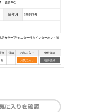
駅
徒歩16分
築年月
1992年9月
新品カラーTVモニター付きインターホン・追
証金
償却
お気に入り
物件詳細
ヶ月
お気に入り
物件詳細