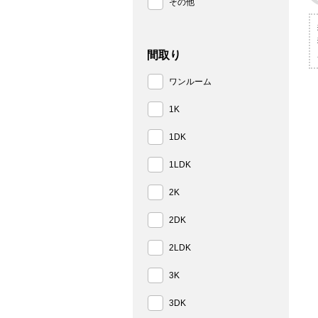
その他
間取り
ワンルーム
1K
1DK
1LDK
2K
2DK
2LDK
3K
3DK