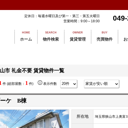
定休日：毎週水曜日及び第一・第三・第五火曜日
049-
営業時間：9:00～18:00
HOME
SEARCH
OWNER
BUY
ホーム
物件検索
賃貸管理
売買物件
お
山市 礼金不要 賃貸物件一覧
1
1
件 (総部屋数：
件)
表示件数
ーケ B棟
所在地
埼玉県狭山市上奥富18