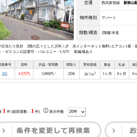
交通
西武新宿線
新狭山
物件種別
アパート
階数/構造
2階建/木造
彡日当たり良好 2階の広々とした2DK☆彡 光インターネット無料♪エアコン1基・
き・ガスコンロ設置可・バルコニー・CATV 駐輪場あり
部屋番号
賃料
共益 / 管理費
間取り
専有面積
敷金
礼金
保
2
203
4.9万円
3,000円 /
2DK
1ヶ月
0ヶ月
0
39.7ｍ
1
1
数
件 (総部屋数：
件)
表示件数