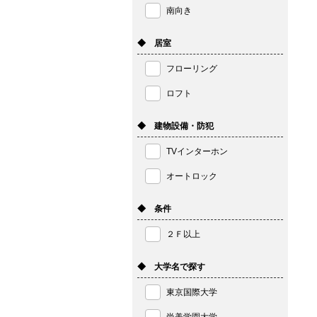
南向き
◆ 居室
フローリング
ロフト
◆ 建物設備・防犯
TVインターホン
オートロック
◆ 条件
２Ｆ以上
◆ 大学名で探す
東京国際大学