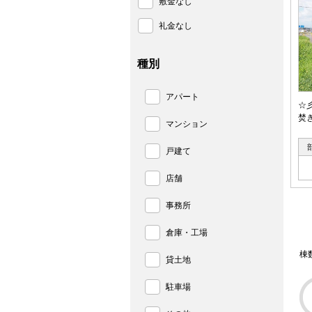
敷金なし
礼金なし
種別
アパート
☆
焚
マンション
戸建て
店舗
事務所
倉庫・工場
棟
貸土地
駐車場