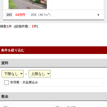
2
203
4.9万円
2DK（39.7ｍ
）
棟数
1
件 (総物件数：
1
件)
条件を絞り込む
賃料
～
管理費・共益費込み
敷金