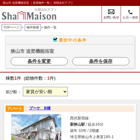
狭山市 追焚機能浴室 ｜賃貸物件一覧｜ 有限会社アプリ
お問い合せ
お店へ連絡
TOPページ
>
物件検索
>
物件一覧
選択中の条件
狭山市 追焚機能浴室
条件を変更
条件を保存
棟数
1
件 (総物件数：
1
件)
並び順 ：
ブーケ B棟
アパート
西武新宿線
新狭山駅
/ 徒歩16分
築年 33年 / 2階建
埼玉県狭山市上奥富185-1