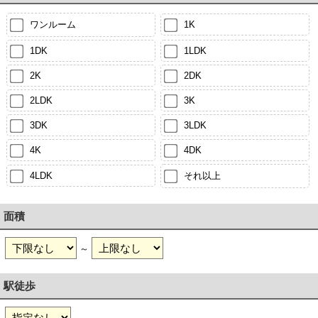
ワンルーム
1K
1DK
1LDK
2K
2DK
2LDK
3K
3DK
3LDK
4K
4DK
4LDK
それ以上
面積
～
駅徒歩