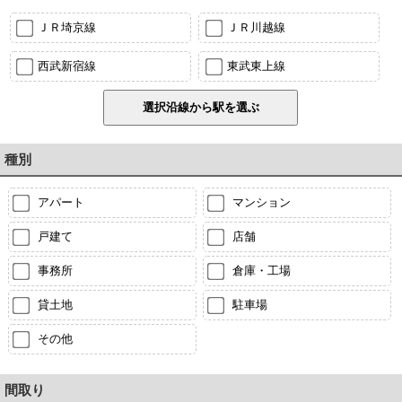
ＪＲ埼京線
ＪＲ川越線
西武新宿線
東武東上線
種別
アパート
マンション
戸建て
店舗
事務所
倉庫・工場
貸土地
駐車場
その他
間取り