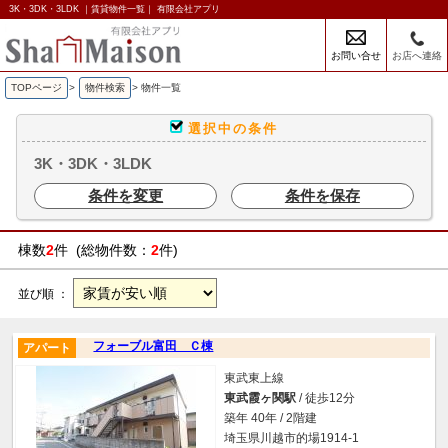
3K・3DK・3LDK ｜賃貸物件一覧｜ 有限会社アプリ
お問い合せ
お店へ連絡
TOPページ
>
物件検索
>
物件一覧
選択中の条件
3K・3DK・3LDK
条件を変更
条件を保存
棟数
2
件 (総物件数：
2
件)
並び順 ：
フォーブル富田 Ｃ棟
アパート
東武東上線
東武霞ヶ関駅
/ 徒歩12分
築年 40年 / 2階建
埼玉県川越市的場1914-1