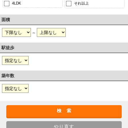
4LDK
それ以上
面積
～
駅徒歩
築年数