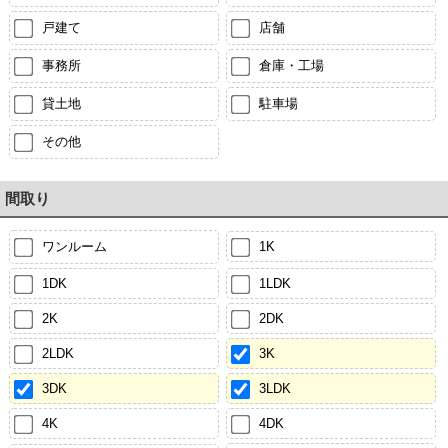
戸建て
店舗
事務所
倉庫・工場
貸土地
駐車場
その他
間取り
ワンルーム
1K
1DK
1LDK
2K
2DK
2LDK
3K
3DK
3LDK
4K
4DK