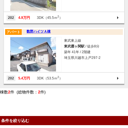
2
202
4.9万円
3DK（45.5ｍ
）
数野ハイツＡ棟
アパート
東武東上線
東武霞ヶ関駅
/ 徒歩8分
築年 41年 / 2階建
埼玉県川越市上戸297-2
2
202
5.4万円
3DK（53.5ｍ
）
棟数
2
件 (総物件数：
2
件)
条件を絞り込む