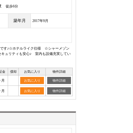
駅
徒歩6分
築年月
2017年9月
です♪☆ホテルライク仕様 ☆シャーメゾン
セキュリティも安心♪ 室内も設備充実してい
証金
償却
お気に入り
物件詳細
ヶ月
お気に入り
物件詳細
ヶ月
お気に入り
物件詳細