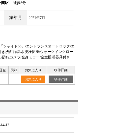
ヶ関駅
徒歩8分
築年月
2021年7月
「シャイド55」/エントランスオートロック/エ
付き洗面台/温水洗浄便座/ウォークインクロー
ス/防犯カメラ/全身ミラー/全室照明器具付き
証金
償却
お気に入り
物件詳細
お気に入り
物件詳細
4-12