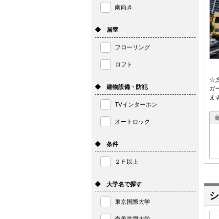
南向き
◆ 居室
フローリング
ロフト
☆
◆ 建物設備・防犯
ガ
ま
TVインターホン
オートロック
◆ 条件
２Ｆ以上
◆ 大学名で探す
シ
東京国際大学