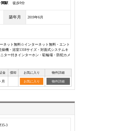
ヶ関駅
徒歩9分
築年月
2019年6月
インターネット無料☆インターネット無料・エント
燥機・浴室1318サイズ・対面式システムキ
モニター付きインターホン・駐輪場・防犯カメ
証金
償却
お気に入り
物件詳細
ヶ月
お気に入り
物件詳細
5-3