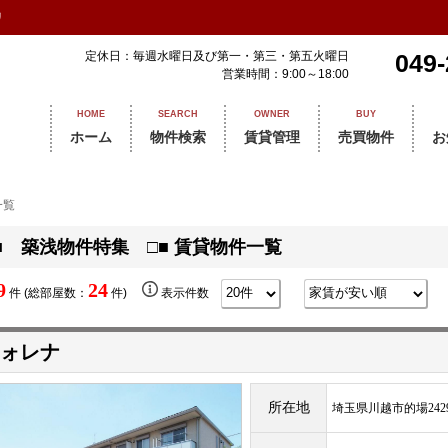
リ
定休日：毎週水曜日及び第一・第三・第五火曜日
049-
営業時間：9:00～18:00
HOME
SEARCH
OWNER
BUY
ホーム
物件検索
賃貸管理
売買物件
お
一覧
■ 築浅物件特集 □■ 賃貸物件一覧
9
24
件 (総部屋数：
件)
表示件数
ォレナ
所在地
埼玉県川越市的場2429