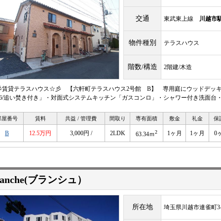
交通
東武東上線
川越市
物件種別
テラスハウス
階数/構造
2階建/木造
彡賃貸テラスハウス☆彡 【六軒町テラスハウス2号館 B】 専用庭にウッドデッキ
616/追い焚き付き」・対面式システムキッチン「ガスコンロ」・シャワー付き洗面台
部屋番号
賃料
共益 / 管理費
間取り
専有面積
敷金
礼金
保
2
B
12.5万円
3,000円 /
2LDK
1ヶ月
1ヶ月
0
63.34ｍ
lanche(ブランシュ）
所在地
埼玉県川越市連雀町3-