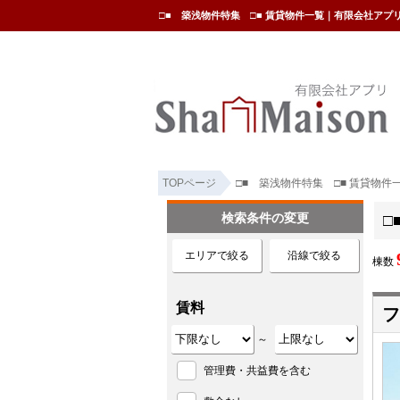
□■ 築浅物件特集 □■ 賃貸物件一覧｜有限会社アプ
TOPページ
□■ 築浅物件特集 □■ 賃貸物件
検索条件の変更
□
エリアで絞る
沿線で絞る
棟数
賃料
フ
～
管理費・共益費を含む