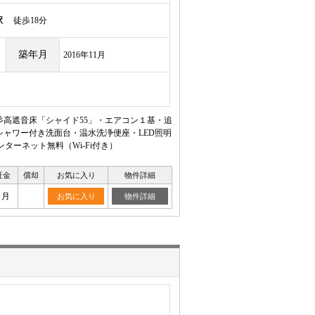
駅
徒歩18分
築年月
2016年11月
☆彡高遮音床「シャイド55」・エアコン１基・追
シャワー付き洗面台・温水洗浄便座・LED照明
ーネット無料（Wi-Fi付き）
証金
償却
お気に入り
物件詳細
ヶ月
お気に入り
物件詳細