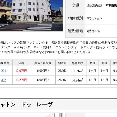
交通
西武新宿線
本川越
物件種別
マンション
階数/構造
4階建/S造
彡積水ハウスの賃貸マンション☆彡 各駅各沿線徒歩圏内で毎日の通勤に便利な立地
ーデンズ Wi-Fiインターネット無料！ エントランスオートロック・防犯ラメラで
す！お部屋の詳細や入居時期などお気軽にお問い合わせください♪
部屋番号
賃料
共益 / 管理費
間取り
専有面積
敷金
礼金
保
2
201
12.9万円
6,000円 /
2LDK
1ヶ月
1ヶ月
0
61.89ｍ
2
302
13.2万円
6,000円 /
2LDK
1ヶ月
1ヶ月
0
56.24ｍ
ャトン ドゥ レーヴ