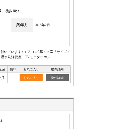
駅
徒歩10分
築年月
2015年2月
付いています♪ エアコン2基・浴室「サイズ：
・温水洗浄便座・TVモニターホン
証金
償却
お気に入り
物件詳細
ヶ月
お気に入り
物件詳細
1