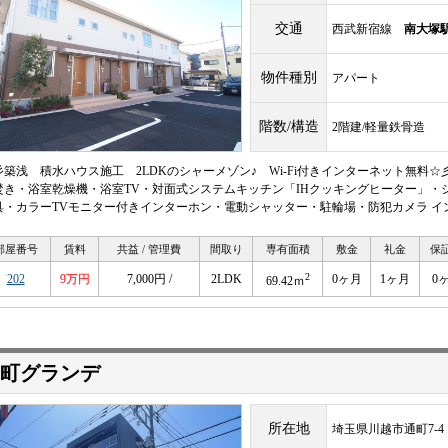
交通
西武新宿線
南大塚
物件種別
アパート
階数/構造
2階建/軽量鉄骨造
彡築浅 積水ハウス施工 2LDKのシャーメゾン♪ Wi-Fi付きインターネット無料
焚き・浴室乾燥機・浴室TV・対面式システムキッチン「IHクッキングヒーター」・
具・カラーTVモニター付きインターホン・電動シャッター・駐輪場・防犯カメラ インタ
部屋番号
賃料
共益 / 管理費
間取り
専有面積
敷金
礼金
保
2
202
9万円
7,000円 /
2LDK
0ヶ月
1ヶ月
0
69.42ｍ
町グランデ
所在地
埼玉県川越市通町7-4