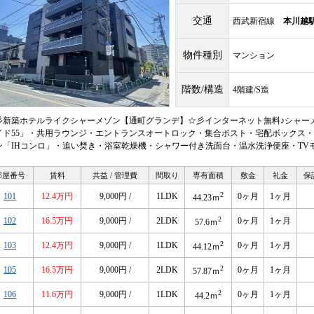
交通
西武新宿線
本川越
物件種別
マンション
階数/構造
4階建/S造
彡新築ホテルライクシャーメゾン【通町グランデ】☆彡インターネット無料♪シャーメ
イド55」・共用ラウンジ・エントランスオートロック・集合ポスト・宅配ボックス・
ン「IHコンロ」・追い焚き・浴室乾燥機・シャワー付き洗面台・温水洗浄便座・TV
部屋番号
賃料
共益 / 管理費
間取り
専有面積
敷金
礼金
保
2
101
12.4万円
9,000円 /
1LDK
0ヶ月
1ヶ月
44.23ｍ
2
102
16.5万円
9,000円 /
2LDK
0ヶ月
1ヶ月
57.6ｍ
2
103
12.4万円
9,000円 /
1LDK
0ヶ月
1ヶ月
44.12ｍ
2
105
16.5万円
9,000円 /
2LDK
0ヶ月
1ヶ月
57.87ｍ
2
106
11.6万円
9,000円 /
1LDK
0ヶ月
1ヶ月
44.2ｍ