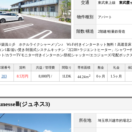
交通
東武東上線
東武霞
物件種別
アパート
階数/構造
2階建/軽量鉄骨造
彡築浅☆彡 ホテルライクシャーメゾン♪ Wi-Fi付きインターネット無料！高遮音床
コン1基/追い焚き/対面式システムキッチン「2口IH+ラジエントヒーター」/シャワー
ット/カラーTVモニター付きインターホン/防犯シャッター/エコジョーズ/宅配ボック
部屋番号
賃料
共益 / 管理費
間取り
専有面積
敷金
礼金
保
2
203
8.5万円
8,000円 /
1LDK
0ヶ月
1.5ヶ月
44.24ｍ
eunesseⅢ(ジュネス3)
所在地
埼玉県川越市的場北2-1