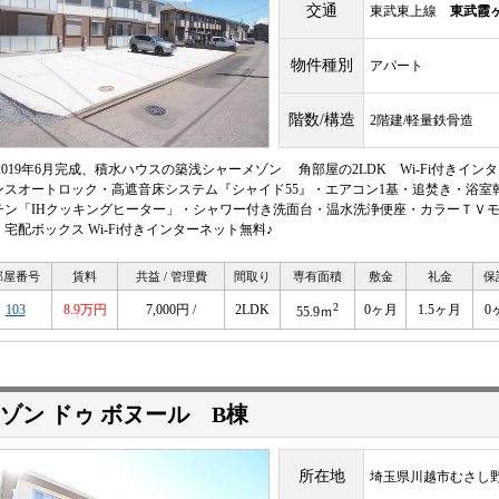
交通
東武東上線
東武霞
物件種別
アパート
階数/構造
2階建/軽量鉄骨造
 2019年6月完成、積水ハウスの築浅シャーメゾン 角部屋の2LDK Wi-Fi付き
ンスオートロック・高遮音床システム『シャイド55』・エアコン1基・追焚き・浴室乾
チン「IHクッキングヒーター」・シャワー付き洗面台・温水洗浄便座・カラーＴＶ
・宅配ボックス Wi-Fi付きインターネット無料♪
部屋番号
賃料
共益 / 管理費
間取り
専有面積
敷金
礼金
保
2
103
8.9万円
7,000円 /
2LDK
0ヶ月
1.5ヶ月
0
55.9ｍ
ゾン ドゥ ボヌール B棟
所在地
埼玉県川越市むさし野3