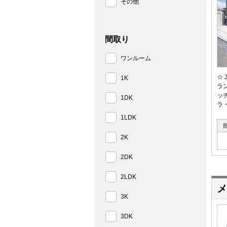
その他
間取り
ワンルーム
☆
1K
ラ
ッ
1DK
ラ
1LDK
2K
2DK
2LDK
メ
3K
3DK