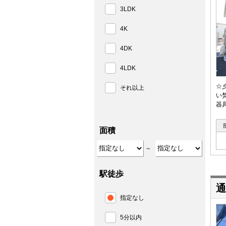
3LDK
4K
4DK
4LDK
☆
それ以上
い
器
面積
～
駅徒歩
通
指定なし
5分以内