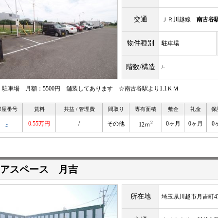
交通
ＪＲ川越線
南古谷
物件種別
駐車場
階数/構造
/-
 駐車場 月額：5500円 舗装してあります ☆南古谷駅より1.1ＫＭ
部屋番号
賃料
共益 / 管理費
間取り
専有面積
敷金
礼金
保
2
-
0.55万円
/
その他
0ヶ月
0ヶ月
0
12ｍ
アスペース 月吉
所在地
埼玉県川越市月吉町47