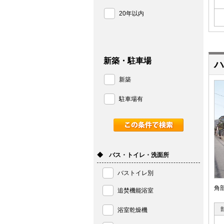
20年以内
新築・駐車場
ハ
新築
駐車場有
◆ バス・トイレ・洗面所
バストイレ別
角
追焚機能浴室
浴室乾燥機