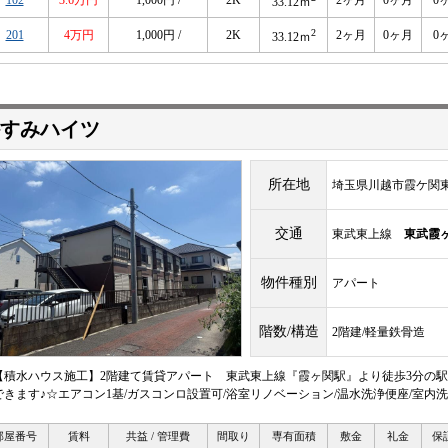
102
3.6万円
1,000円 /
2K
2ヶ月
0ヶ月
0
33.12ｍ
2
201
4万円
1,000円 /
2K
2ヶ月
0ヶ月
0
33.12ｍ
すみハイツ
所在地
埼玉県川越市霞ケ関東2-
交通
東武東上線
東武霞
物件種別
アパート
階数/構造
2階建/軽量鉄骨造
【積水ハウス施工】2階建て賃貸アパート 東武東上線『霞ヶ関駅』より徒歩3分の駅近
できます♪☆エアコン1基/ガスコンロ設置可/浴室リノベーション/温水洗浄便座/室内洗濯
部屋番号
賃料
共益 / 管理費
間取り
専有面積
敷金
礼金
保