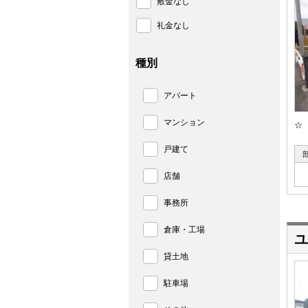
敷金なし
礼金なし
種別
アパート
マンション
☆
戸建て
店舗
事務所
倉庫・工場
ユ
貸土地
駐車場