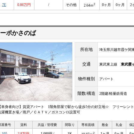
2
7E
0.86万円
/
その他
0ヶ月
0ヶ月
2
2.64ｍ
ーポかさのば
所在地
埼玉県川越市霞ケ関東4
交通
東武東上線
東武霞
物件種別
アパート
階数/構造
2階建/軽量鉄骨造
【単身者向け】賃貸アパート 1階角部屋で駅から徒歩5分の好立地☆ フリーレント
洗濯機置き場／雨戸／ＣＡＴＶ／ガスコンロ設置可
部屋番号
賃料
共益 / 管理費
間取り
専有面積
敷金
礼金
保
2
105
2.8万円
1,000円 /
1K
1ヶ月
0ヶ月
0