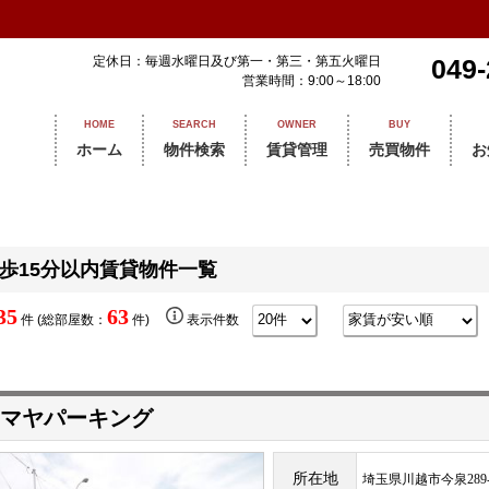
定休日：毎週水曜日及び第一・第三・第五火曜日
049-
営業時間：9:00～18:00
HOME
SEARCH
OWNER
BUY
ホーム
物件検索
賃貸管理
売買物件
お
歩15分以内賃貸物件一覧
35
63
件 (総部屋数：
件)
表示件数
マヤパーキング
所在地
埼玉県川越市今泉289-