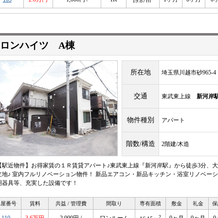
19.87ｍ
ロンハイツ A棟
所在地
埼玉県川越市砂965-4
交通
東武東上線
新河岸
物件種別
アパート
階数/構造
2階建/木造
【駅近物件】お得家賃の１Ｒ賃貸アパート♪東武東上線『新河岸駅』から徒歩3分、大
立地♪ 室内フルリノベーション物件！ 新品エアコン・新品キッチン・浴室リノベーシ
明器具等、充実した設備です！
部屋番号
賃料
共益 / 管理費
間取り
専有面積
敷金
礼金
保
2