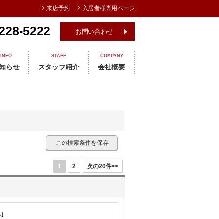
来店予約
入居者様専用ページ
228-5222
お問い合わせ
INFO
STAFF
COMPANY
知らせ
スタッフ紹介
会社概要
この検索条件を保存
1
2
次の20件>>
1