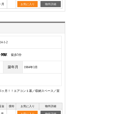
ヶ月
お気に入り
物件詳細
-1-2
ヶ関駅
徒歩5分
築年月
1984年3月
1ヶ月！！エアコン１基／収納スペース／室
証金
償却
お気に入り
物件詳細
ヶ月
お気に入り
物件詳細