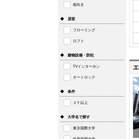
南向き
◆ 居室
フローリング
ロフト
◆ 建物設備・防犯
エ
TVインターホン
オートロック
◆ 条件
２Ｆ以上
◆ 大学名で探す
東京国際大学