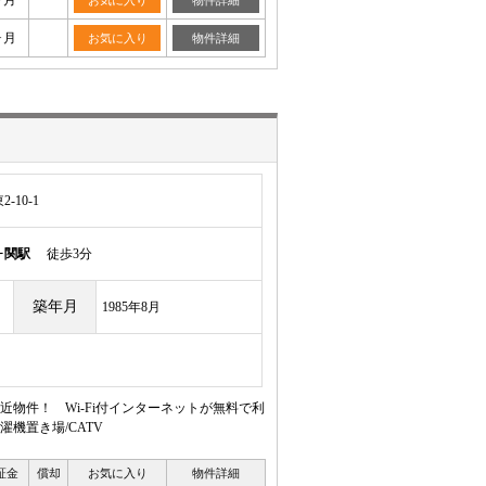
ヶ月
お気に入り
物件詳細
ヶ月
お気に入り
物件詳細
10-1
ヶ関駅
徒歩3分
築年月
1985年8月
物件！ Wi-Fi付インターネットが無料で利
機置き場/CATV
証金
償却
お気に入り
物件詳細