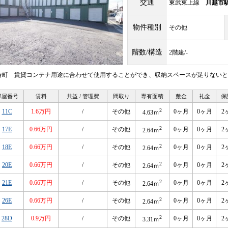
交通
東武東上線
川越市
物件種別
その他
階数/構造
2階建/-
吉町 賃貸コンテナ用途に合わせて使用することができ、収納スペースが足りないと
部屋番号
賃料
共益 / 管理費
間取り
専有面積
敷金
礼金
保
2
11C
1.6万円
/
その他
0ヶ月
0ヶ月
2
4.63ｍ
2
17E
0.66万円
/
その他
0ヶ月
0ヶ月
2
2.64ｍ
2
18E
0.66万円
/
その他
0ヶ月
0ヶ月
2
2.64ｍ
2
20E
0.66万円
/
その他
0ヶ月
0ヶ月
2
2.64ｍ
2
21E
0.66万円
/
その他
0ヶ月
0ヶ月
2
2.64ｍ
2
26E
0.66万円
/
その他
0ヶ月
0ヶ月
2
2.64ｍ
2
28D
0.9万円
/
その他
0ヶ月
0ヶ月
2
3.31ｍ