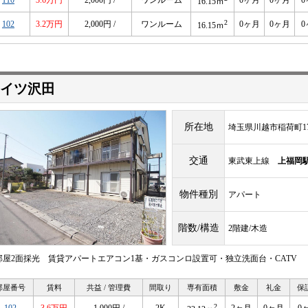
110
3.6万円
2,000円 /
ワンルーム
0ヶ月
0ヶ月
0
16.15ｍ
2
102
3.2万円
2,000円 /
ワンルーム
0ヶ月
0ヶ月
0
16.15ｍ
イツ沢田
所在地
埼玉県川越市稲荷町17
交通
東武東上線
上福岡
物件種別
アパート
階数/構造
2階建/木造
部屋2面採光 賃貸アパートエアコン1基・ガスコンロ設置可・独立洗面台・CATV
部屋番号
賃料
共益 / 管理費
間取り
専有面積
敷金
礼金
保
2