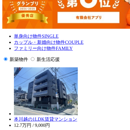
単身向け物件
SINGLE
カップル・新婚向け物件
COUPLE
ファミリー向け物件
FAMILY
新築物件
新生活応援
本川越の1LDK賃貸マンション
12.7万円
/ 9,000円