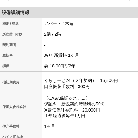
設備詳細情報
アパート / 木造
種別 / 構造
2階 / 2階
所在階 / 階数
-
契約期間
あり 新賃料 1ヶ月
更新料
要 18,000円/2年
損保
くらしーど24（２年契約）
16,500円
他初期費用
口座振替手数料
300円
【CASA保証システム】
保証料：新規契約時賃料の50％
保証人代行会社
※最低保証委託料：20,000円
１年経過後毎年1万円
1ヶ月
仲介手数料
バイク置き場