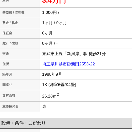
3.4万円
賃料
1,000円 / -
共益費 / 管理費
1ヶ月 / 0ヶ月
敷金 / 礼金
0ヶ月
保証金
0ヶ月 / -
敷引 / 償却
東武東上線「新河岸」駅 徒歩21分
交通
埼玉県川越市砂新田2553-22
住所
1988年9月
築年月
1K (洋室6畳/K4畳)
間取り
2
26.28ｍ
専有面積
東
主要採光面
設備・条件・こだわり