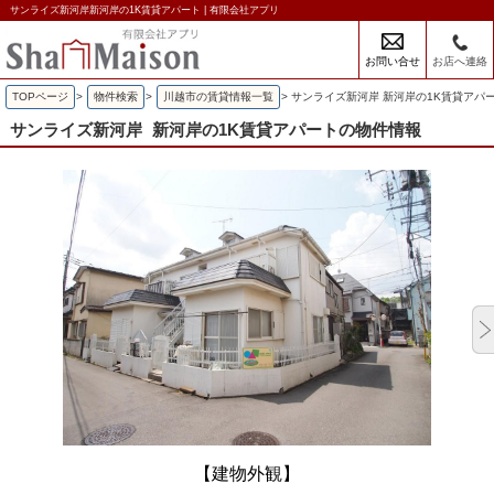
サンライズ新河岸新河岸の1K賃貸アパート | 有限会社アプリ
お問い合せ
お店へ連絡
TOPページ
>
物件検索
>
川越市の賃貸情報一覧
>
サンライズ新河岸 新河岸の1K賃貸アパ
サンライズ新河岸
新河岸の1K賃貸アパートの物件情報
【建物外観】