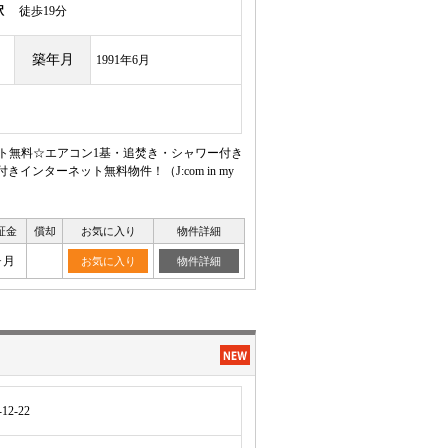
駅
徒歩19分
築年月
1991年6月
ット無料☆エアコン1基・追焚き・シャワー付き
ンターネット無料物件！（J:com in my
証金
償却
お気に入り
物件詳細
ヶ月
お気に入り
物件詳細
2-22