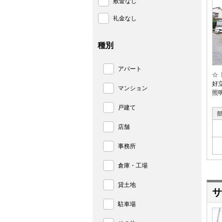
敷金なし
礼金なし
種別
アパート
☆
好
マンション
照
戸建て
店舗
事務所
倉庫・工場
貸土地
サ
駐車場