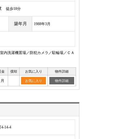
駅
徒歩18分
築年月
1988年3月
室内洗濯機置場／防犯カメラ／駐輪場／ＣＡ
証金
償却
お気に入り
物件詳細
ヶ月
お気に入り
物件詳細
14-4