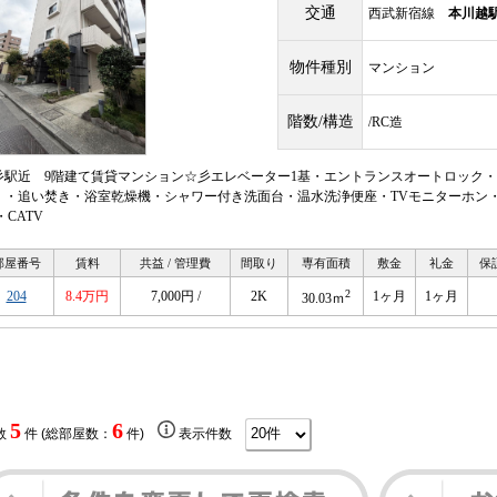
交通
西武新宿線
本川越
物件種別
マンション
階数/構造
/RC造
彡駅近 9階建て賃貸マンション☆彡エレベーター1基・エントランスオートロック・
」・追い焚き・浴室乾燥機・シャワー付き洗面台・温水洗浄便座・TVモニターホン
・CATV
部屋番号
賃料
共益 / 管理費
間取り
専有面積
敷金
礼金
保
2
204
8.4万円
7,000円 /
2K
1ヶ月
1ヶ月
30.03ｍ
5
6
数
件 (総部屋数：
件)
表示件数