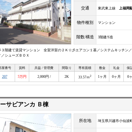
交通
東武東上線
上福岡
物件種別
マンション
階数/構造
3階建/S造
彡３階建て賃貸マンション 全室洋室の２Ｋ☆彡エアコン１基／システムキッチン／
Ｖ／シューズＢＯＸ
部屋番号
賃料
共益 / 管理費
間取り
専有面積
敷金
礼金
保
2
207
5万円
2,000円 /
2K
1ヶ月
0ヶ月
0
33.57ｍ
ーサビアンカ Ｂ棟
所在地
埼玉県川越市小仙波町4-