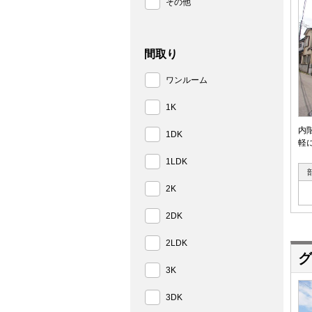
その他
間取り
ワンルーム
1K
内
1DK
軽
1LDK
2K
2DK
2LDK
グ
3K
3DK