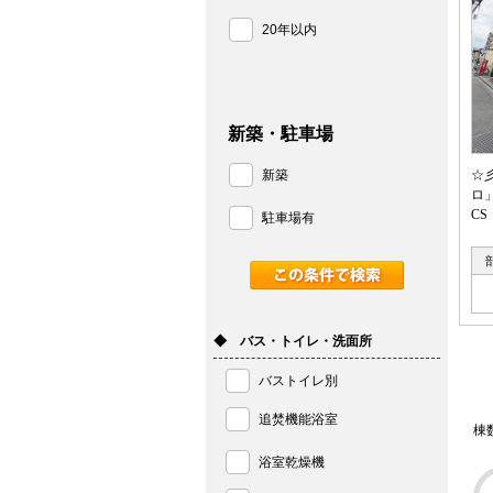
20年以内
新築・駐車場
新築
☆
ロ
CS
駐車場有
◆ バス・トイレ・洗面所
バストイレ別
追焚機能浴室
棟
浴室乾燥機