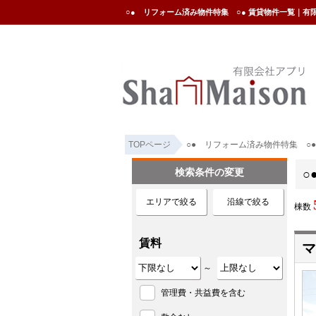
○● リフォーム済み物件特集 ○● 賃貸物件一覧｜有
TOPページ
○● リフォーム済み物件特集 ○●
検索条件の変更
○
エリアで絞る
沿線で絞る
棟数
賃料
マ
～
管理費・共益費を含む