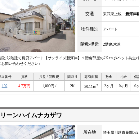
交通
東武東上線
新河岸
物件種別
アパート
階数/構造
2階建/木造
階段式2階建て賃貸アパート【サンライズ新河岸】１階角部屋の2K♪☆彡ペット共生
にお問い合わせください♪
部屋番号
賃料
共益 / 管理費
間取り
専有面積
敷金
礼金
保
2
102
4.7万円
1,000円 /
2K
2ヶ月
0ヶ月
0
30.11ｍ
リーンハイムナカザワ
所在地
埼玉県川越市藤間532