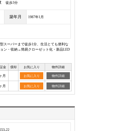
駅
徒歩3分
築年月
1987年1月
型スーパーまで徒歩1分、生活とても便利な
ョン・収納→簡易クローゼット化・新品LED
証金
償却
お気に入り
物件詳細
ヶ月
お気に入り
物件詳細
ヶ月
お気に入り
物件詳細
3-22