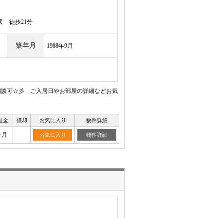
駅
徒歩21分
築年月
1988年9月
相談可☆彡 ご入居日やお部屋の詳細などお気
証金
償却
お気に入り
物件詳細
ヶ月
お気に入り
物件詳細