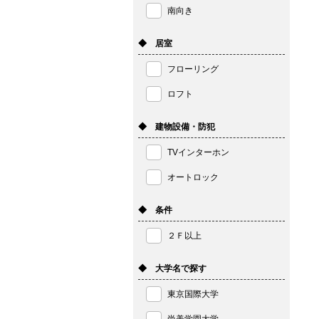
南向き
◆ 居室
フローリング
ロフト
◆ 建物設備・防犯
TVインターホン
オートロック
◆ 条件
２Ｆ以上
◆ 大学名で探す
東京国際大学