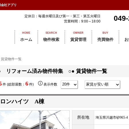
限会社アプリ
定休日：毎週水曜日及び第一・第三・第五火曜日
049-
営業時間：9:00～18:00
HOME
SEARCH
OWNER
BUY
ホーム
物件検索
賃貸管理
売買物件
お
 賃貸物件一覧
● リフォーム済み物件特集 ○● 賃貸物件一覧
5
6
件 (総部屋数：
件)
表示件数
ロンハイツ A棟
所在地
埼玉県川越市砂965-4