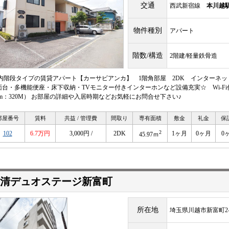
交通
西武新宿線
本川越
物件種別
アパート
階数/構造
2階建/軽量鉄骨造
 内階段タイプの賃貸アパート【カーサビアンカ】 1階角部屋 2DK インターネ
面台・多機能便座・床下収納・TVモニター付きインターホンなど設備充実☆ Wi-Fi付きイ
oom：320M） お部屋の詳細や入居時期などお気軽にお問合せ下さい♪
部屋番号
賃料
共益 / 管理費
間取り
専有面積
敷金
礼金
保
2
102
6.7万円
3,000円 /
2DK
1ヶ月
0ヶ月
0
45.97ｍ
清デュオステージ新富町
所在地
埼玉県川越市新富町2-1