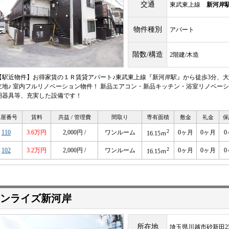
交通
東武東上線
新河岸
物件種別
アパート
階数/構造
2階建/木造
【駅近物件】お得家賃の１Ｒ賃貸アパート♪東武東上線『新河岸駅』から徒歩3分、大
立地♪ 室内フルリノベーション物件！ 新品エアコン・新品キッチン・浴室リノベーシ
明器具等、充実した設備です！
部屋番号
賃料
共益 / 管理費
間取り
専有面積
敷金
礼金
保
2
110
3.6万円
2,000円 /
ワンルーム
0ヶ月
0ヶ月
0
16.15ｍ
2
102
3.2万円
2,000円 /
ワンルーム
0ヶ月
0ヶ月
0
16.15ｍ
ンライズ新河岸
所在地
埼玉県川越市砂新田255