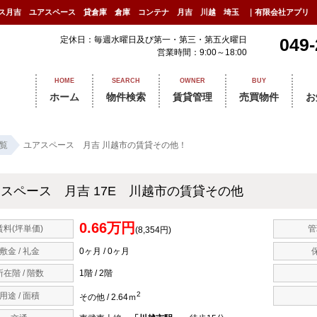
ース月吉 ユアスペース 貸倉庫 倉庫 コンテナ 月吉 川越 埼玉 ｜有限会社アプリ
定休日：毎週水曜日及び第一・第三・第五火曜日
049-
営業時間：9:00～18:00
HOME
SEARCH
OWNER
BUY
ホーム
物件検索
賃貸管理
売買物件
お
覧
ユアスペース 月吉 川越市の賃貸その他！
スペース 月吉 17E 川越市の賃貸その他
0.66万円
賃料(坪単価)
管
(8,354円)
敷金 / 礼金
0ヶ月 / 0ヶ月
所在階 / 階数
1階 / 2階
2
用途 / 面積
その他 / 2.64ｍ