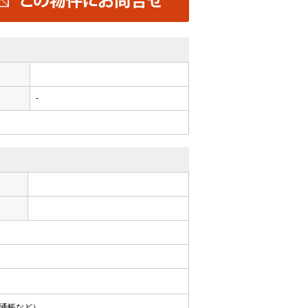
-
通帳など）