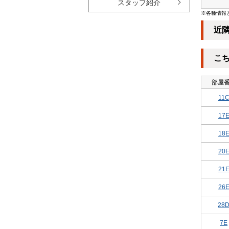
スタッフ紹介
※各種情報
近
こ
部屋
11
17
18
20
21
26
28
7E