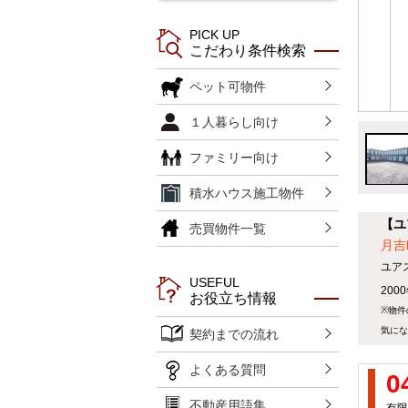
PICK UP
こだわり条件検索
ペット可物件
１人暮らし向け
ファミリー向け
積水ハウス施工物件
【ユ
売買物件一覧
月吉
ユア
USEFUL
20
お役立ち情報
※物件
気にな
契約までの流れ
よくある質問
0
不動産用語集