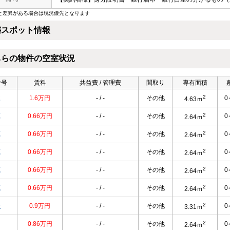
と差異がある場合は現況優先となります
隣スポット情報
ちらの物件の空室状況
番号
賃料
共益費 / 管理費
間取り
専有面積
2
C
1.6万円
- / -
その他
0
4.63ｍ
2
E
0.66万円
- / -
その他
0
2.64ｍ
2
E
0.66万円
- / -
その他
0
2.64ｍ
2
E
0.66万円
- / -
その他
0
2.64ｍ
2
E
0.66万円
- / -
その他
0
2.64ｍ
2
E
0.66万円
- / -
その他
0
2.64ｍ
2
D
0.9万円
- / -
その他
0
3.31ｍ
2
0.86万円
- / -
その他
0
2.64ｍ