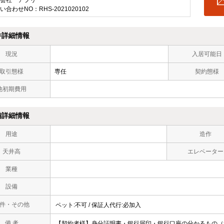
会社 アプリ
い合わせNO：RHS-2021020102
件詳細情報
現況
入居可能日
取引態様
専任
契約態様
他初期費用
備詳細情報
用途
造作
天井高
エレベーター
業種
設備
件・その他
ペット:不可 / 保証人代行:必加入
備 考
【契約者様】身分証明書・銀行届印・銀行口座の分かるもの（