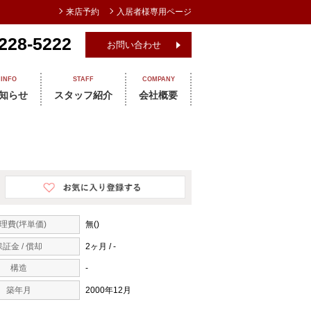
来店予約
入居者様専用ページ
228-5222
お問い合わせ
INFO
STAFF
COMPANY
知らせ
スタッフ紹介
会社概要
理費(坪単価)
無()
保証金 / 償却
2ヶ月 / -
構造
-
築年月
2000年12月