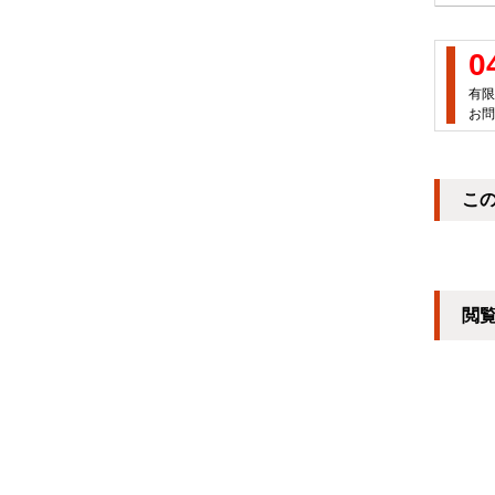
0
有限
お問
こ
閲