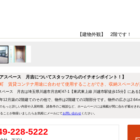
【建物外観】 2階です！
アスペース 月吉についてスタッフからのイチオシポイント！】
町 賃貸コンテナ用途に合わせて使用することができ、収納スペースが
スペース 月吉は埼玉県川越市月吉町47-1【東武東上線 川越市駅徒歩15分】にあ
00年12月築の2階建てのその他で、物件は2階建ての1階部分です。物件の広さは2.64
のもっと詳しい内容や入居時期、諸条件のご相談など、ホームページには掲載が間に合わず載せき
ることが御座いましたらお気軽にメールにて
お問い合わせ
ください。
49-228-5222