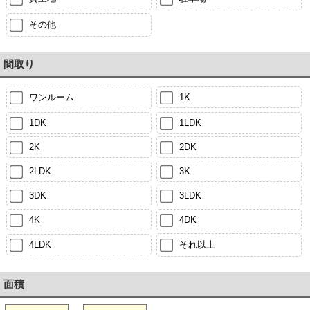
その他
間取り
ワンルーム
1K
1DK
1LDK
2K
2DK
2LDK
3K
3DK
3LDK
4K
4DK
4LDK
それ以上
面積