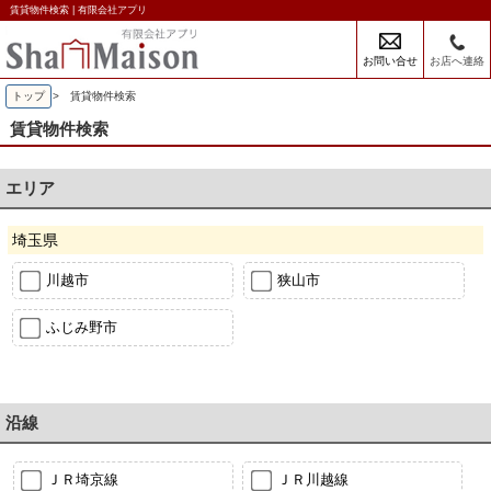
賃貸物件検索 | 有限会社アプリ
お問い合せ
お店へ連絡
トップ
> 賃貸物件検索
賃貸物件検索
エリア
埼玉県
川越市
狭山市
ふじみ野市
沿線
ＪＲ埼京線
ＪＲ川越線