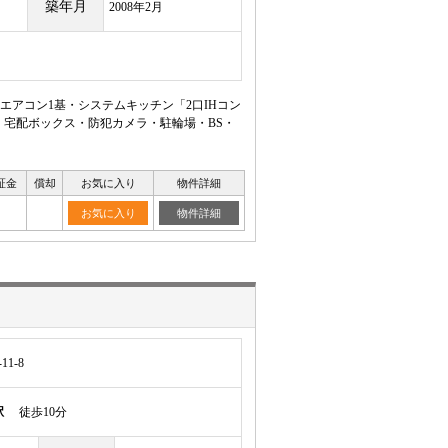
築年月
2008年2月
エアコン1基・システムキッチン「2口IHコン
・宅配ボックス・防犯カメラ・駐輪場・BS・
証金
償却
お気に入り
物件詳細
お気に入り
物件詳細
1-8
駅
徒歩10分