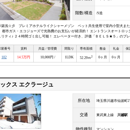
階数/構造
/S造
彡築浅☆彡 プレミアホテルライクシャーメゾン ペット共生使用で室内小型犬または
！ 都市ガス・エコジョーズで光熱費のお支払いが経済的！ エントランスオートロッ
ュリティ♪ ２４時間ゴミ出し可能！ エレベーター付き、評価「ＢＥＬＳ★５」のプ
部屋番号
賃料
共益 / 管理費
間取り
専有面積
敷金
礼金
保
2
102
14.5万円
10,000円 /
1LDK
0ヶ月
0ヶ月
52.29ｍ
ックス エクラージュ
所在地
埼玉県川越市仙波町2
交通
東武東上線
川越駅
物件種別
マンション