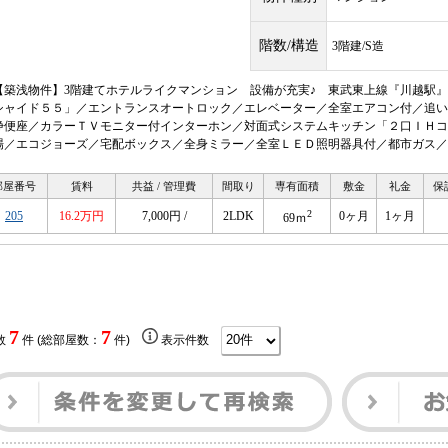
階数/構造
3階建/S造
【築浅物件】3階建てホテルライクマンション 設備が充実♪ 東武東上線『川越駅』
シャイド５５」／エントランスオートロック／エレベーター／全室エアコン付／追い
浄便座／カラーＴＶモニター付インターホン／対面式システムキッチン「２口ＩＨコ
場／エコジョーズ／宅配ボックス／全身ミラー／全室ＬＥＤ照明器具付／都市ガス／
部屋番号
賃料
共益 / 管理費
間取り
専有面積
敷金
礼金
保
2
205
16.2万円
7,000円 /
2LDK
0ヶ月
1ヶ月
69ｍ
7
7
数
件 (総部屋数：
件)
表示件数