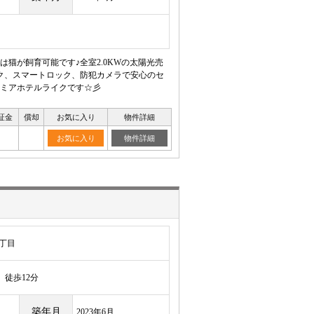
猫が飼育可能です♪全室2.0KWの太陽光売
ク、スマートロック、防犯カメラで安心のセ
レミアホテルライクです☆彡
証金
償却
お気に入り
物件詳細
お気に入り
物件詳細
丁目
徒歩12分
築年月
2023年6月