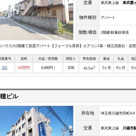
交通
東武東上線
東武霞
物件種別
アパート
階数/構造
2階建/軽量鉄骨造
水ハウスの2階建て賃貸アパート【フォーブル富田】エアコン1基・独立洗面台・追
部屋番号
賃料
共益 / 管理費
間取り
専有面積
敷金
礼金
保
2
202
4.9万円
6,000円 /
3DK
2ヶ月
0ヶ月
0
45.5ｍ
穂ビル
所在地
埼玉県川越市田町4-8
交通
東武東上線
川越市