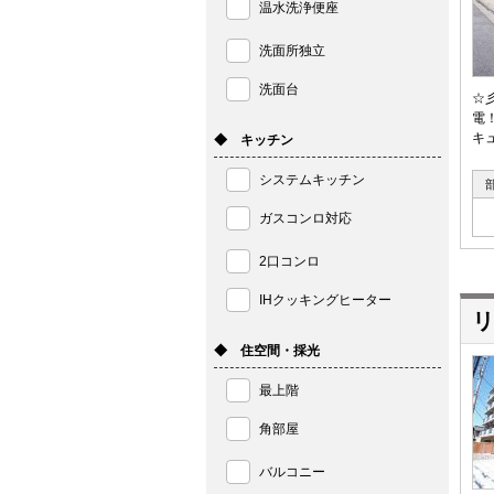
温水洗浄便座
洗面所独立
洗面台
☆
電
キ
◆ キッチン
システムキッチン
ガスコンロ対応
2口コンロ
IHクッキングヒーター
リ
◆ 住空間・採光
最上階
角部屋
バルコニー