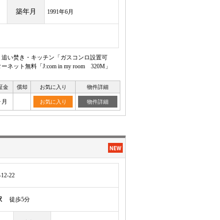
築年月
1991年6月
基・追い焚き・キッチン「ガスコンロ設置可
料「J:com in my room 320M」
証金
償却
お気に入り
物件詳細
ヶ月
お気に入り
物件詳細
2-22
駅
徒歩5分