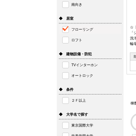
南向き
◆ 居室
☆
フローリング
「
洗
ロフト
輪
◆ 建物設備・防犯
TVインターホン
オートロック
◆ 条件
２Ｆ以上
棟
◆ 大学名で探す
東京国際大学