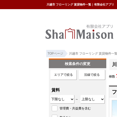
川越市 フローリング 賃貸物件一覧｜有限会社アプリ
TOPページ
川越市 フローリング 賃貸物件一
検索条件の変更
川
エリアで絞る
沿線で絞る
棟数
賃料
フ
～
管理費・共益費を含む