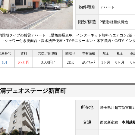
物件種別
アパート
階数/構造
2階建/軽量鉄骨造
 内階段タイプの賃貸アパート 1階角部屋2DK インターネット無料☆エアコン2
・シャワー付き洗面台・温水洗浄便座・TVモニターホン・床下収納・CATV インターネット無
部屋番号
賃料
共益 / 管理費
間取り
専有面積
敷金
礼金
保
2
101
6.7万円
3,000円 /
2DK
1ヶ月
0ヶ月
0
45.97ｍ
清デュオステージ新富町
所在地
埼玉県川越市新富町2-1
交通
西武新宿線
本川越