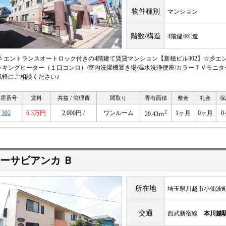
物件種別
マンション
階数/構造
4階建/RC造
彡 エントランスオートロック付きの4階建て賃貸マンション【新穂ビル302】☆彡エン
ッキングヒーター（１口コンロ）/室内洗濯機置き場/温水洗浄便座/カラーＴＶモニタ
気軽にご相談ください♪
部屋番号
賃料
共益 / 管理費
間取り
専有面積
敷金
礼金
保
2
302
6.3万円
2,000円 /
ワンルーム
1ヶ月
0ヶ月
0
29.43ｍ
ーサビアンカ Ｂ
所在地
埼玉県川越市小仙波町4-
交通
西武新宿線
本川越