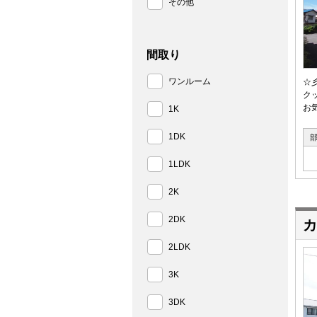
その他
間取り
ワンルーム
☆
ク
お
1K
1DK
1LDK
2K
2DK
カ
2LDK
3K
3DK