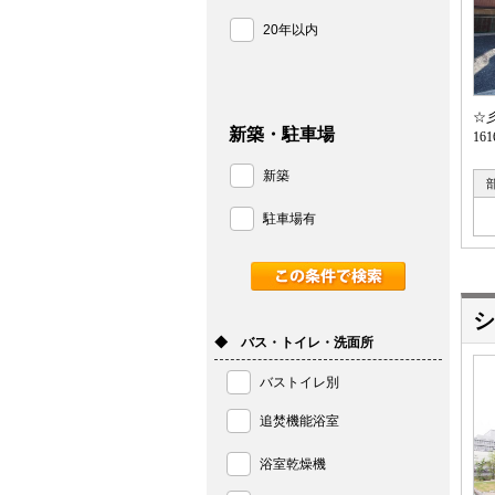
20年以内
☆
新築・駐車場
1
新築
駐車場有
シ
◆ バス・トイレ・洗面所
バストイレ別
追焚機能浴室
浴室乾燥機