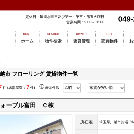
定休日：毎週水曜日及び第一・第三・第五火曜日
049-
営業時間：9:00～18:00
HOME
SEARCH
OWNER
BUY
ホーム
物件検索
賃貸管理
売買物件
お
覧
越市 フローリング 賃貸物件一覧
7
7
件 (総部屋数：
件)
表示件数
ォーブル富田 Ｃ棟
所在地
埼玉県川越市的場1914