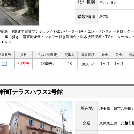
物件種別
マンション
階数/構造
/RC造
彡駅近 9階建て賃貸マンション☆彡エレベーター1基・エントランスオートロック・
」・追い焚き・浴室乾燥機・シャワー付き洗面台・温水洗浄便座・TVモニターホン
・CATV
部屋番号
賃料
共益 / 管理費
間取り
専有面積
敷金
礼金
保
2
204
8.4万円
7,000円 /
2K
1ヶ月
1ヶ月
30.03ｍ
六軒町テラスハウス2号館
所在地
埼玉県川越市六軒町2-1
交通
東武東上線
川越市