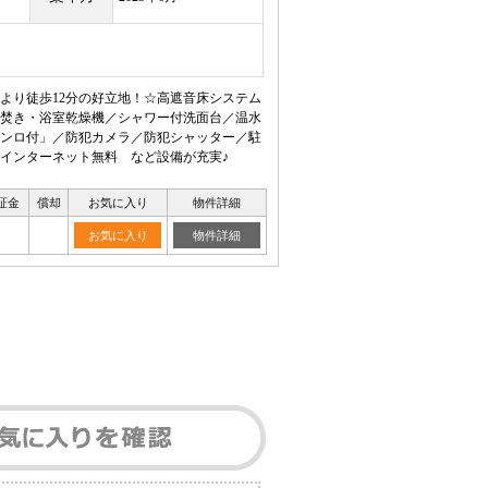
より徒歩12分の好立地！☆高遮音床システム
焚き・浴室乾燥機／シャワー付洗面台／温水
ンロ付」／防犯カメラ／防犯シャッター／駐
インターネット無料 など設備が充実♪
証金
償却
お気に入り
物件詳細
お気に入り
物件詳細