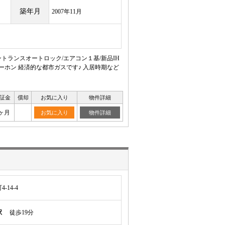
築年月
2007年11月
トランスオートロック/エアコン１基/新品IH
ーホン 経済的な都市ガスです♪ 入居時期など
証金
償却
お気に入り
物件詳細
ヶ月
お気に入り
物件詳細
14-4
駅
徒歩19分