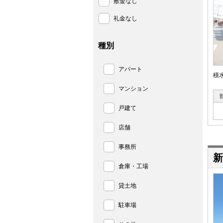
敷金なし
礼金なし
種別
アパート
積
マンション
戸建て
店舗
事務所
新
倉庫・工場
貸土地
駐車場