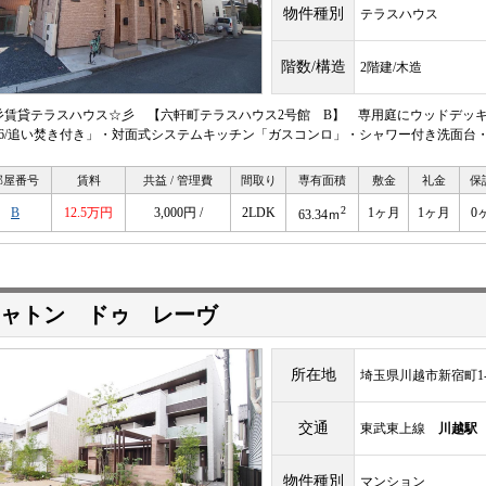
物件種別
テラスハウス
階数/構造
2階建/木造
彡賃貸テラスハウス☆彡 【六軒町テラスハウス2号館 B】 専用庭にウッドデッキ
616/追い焚き付き」・対面式システムキッチン「ガスコンロ」・シャワー付き洗面台
部屋番号
賃料
共益 / 管理費
間取り
専有面積
敷金
礼金
保
2
B
12.5万円
3,000円 /
2LDK
1ヶ月
1ヶ月
0
63.34ｍ
ャトン ドゥ レーヴ
所在地
埼玉県川越市新宿町1-1
交通
東武東上線
川越駅
物件種別
マンション