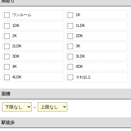
間取り
ワンルーム
1K
1DK
1LDK
2K
2DK
2LDK
3K
3DK
3LDK
4K
4DK
4LDK
それ以上
面積
～
駅徒歩