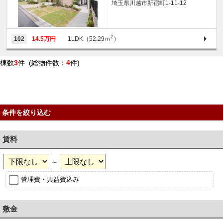
埼玉県川越市新宿町1-11-12
2
102
14.5万円
1LDK（52.29ｍ
）
棟数
3
件 (総物件数：
4
件)
条件を絞り込む
賃料
～
管理費・共益費込み
敷金