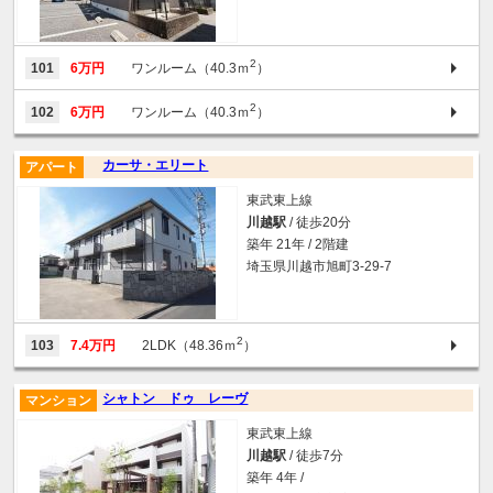
2
101
6万円
ワンルーム（40.3ｍ
）
2
102
6万円
ワンルーム（40.3ｍ
）
カーサ・エリート
アパート
東武東上線
川越駅
/ 徒歩20分
築年 21年 / 2階建
埼玉県川越市旭町3-29-7
2
103
7.4万円
2LDK（48.36ｍ
）
シャトン ドゥ レーヴ
マンション
東武東上線
川越駅
/ 徒歩7分
築年 4年 /