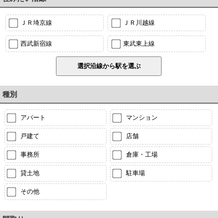
ＪＲ埼京線
ＪＲ川越線
西武新宿線
東武東上線
種別
アパート
マンション
戸建て
店舗
事務所
倉庫・工場
貸土地
駐車場
その他