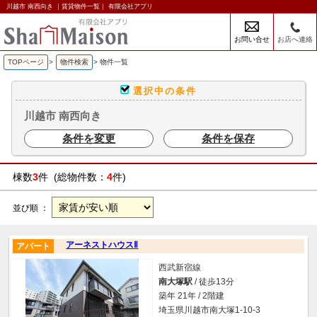
川越市 南西向き ｜賃貸物件一覧｜ 有限会社アプリ
お問い合せ
お店へ連絡
TOPページ
>
物件検索
>
物件一覧
選択中の条件
川越市 南西向き
条件を変更
条件を保存
棟数
3
件 (総物件数：
4
件)
並び順 ：
アーネストハウスⅡ
アパート
西武新宿線
南大塚駅
/ 徒歩13分
築年 21年 / 2階建
埼玉県川越市南大塚1-10-3