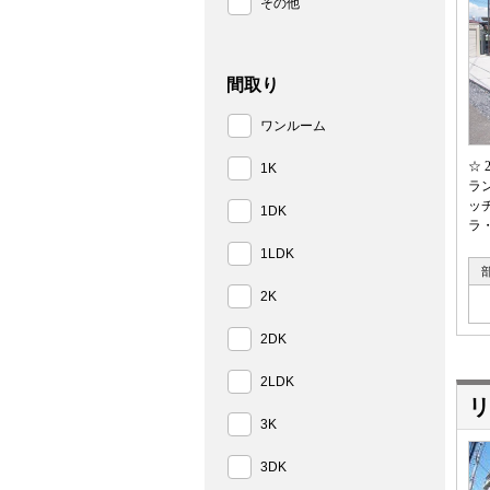
その他
間取り
ワンルーム
☆
1K
ラ
ッ
1DK
ラ
1LDK
2K
2DK
2LDK
リ
3K
3DK