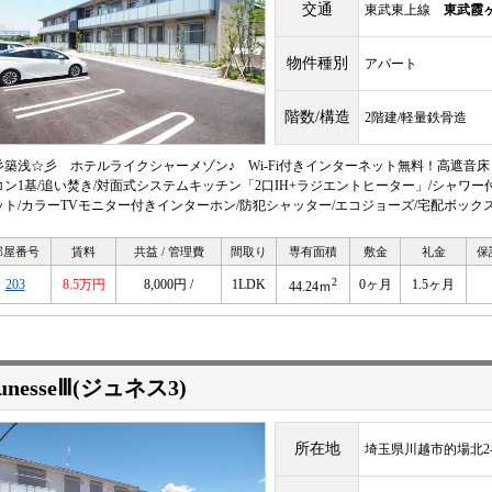
交通
東武東上線
東武霞
物件種別
アパート
階数/構造
2階建/軽量鉄骨造
彡築浅☆彡 ホテルライクシャーメゾン♪ Wi-Fi付きインターネット無料！高遮音床
コン1基/追い焚き/対面式システムキッチン「2口IH+ラジエントヒーター」/シャワー
ット/カラーTVモニター付きインターホン/防犯シャッター/エコジョーズ/宅配ボック
部屋番号
賃料
共益 / 管理費
間取り
専有面積
敷金
礼金
保
2
203
8.5万円
8,000円 /
1LDK
0ヶ月
1.5ヶ月
44.24ｍ
eunesseⅢ(ジュネス3)
所在地
埼玉県川越市的場北2-1