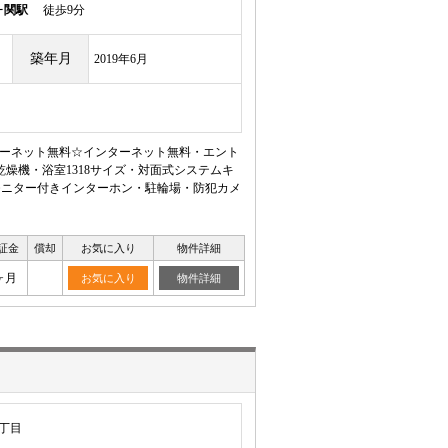
ヶ関駅
徒歩9分
築年月
2019年6月
インターネット無料☆インターネット無料・エント
燥機・浴室1318サイズ・対面式システムキ
モニター付きインターホン・駐輪場・防犯カメ
証金
償却
お気に入り
物件詳細
ヶ月
お気に入り
物件詳細
丁目