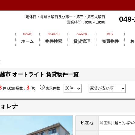
定休日：毎週水曜日及び第一・第三・第五火曜日
049-
営業時間：9:00～18:00
HOME
SEARCH
OWNER
BUY
ホーム
物件検索
賃貸管理
売買物件
お
覧
越市 オートライト 賃貸物件一覧
3
3
件 (総部屋数：
件)
表示件数
ォレナ
所在地
埼玉県川越市的場2429