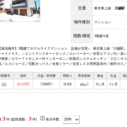
交通
東武東上線
川越駅
物件種別
マンション
階数/構造
3階建/S造
【築浅物件】3階建てホテルライクマンション 設備が充実♪ 東武東上線『川越駅』
シャイド５５」／エントランスオートロック／エレベーター／全室エアコン付／追い
浄便座／カラーＴＶモニター付インターホン／対面式システムキッチン「２口ＩＨコ
場／エコジョーズ／宅配ボックス／全身ミラー／全室ＬＥＤ照明器具付／都市ガス／
部屋番号
賃料
共益 / 管理費
間取り
専有面積
敷金
礼金
保
2
205
16.2万円
7,000円 /
2LDK
0ヶ月
1ヶ月
69ｍ
3
3
数
件 (総部屋数：
件)
表示件数