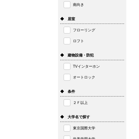
南向き
◆ 居室
フローリング
ロフト
◆ 建物設備・防犯
TVインターホン
オートロック
◆ 条件
２Ｆ以上
◆ 大学名で探す
東京国際大学