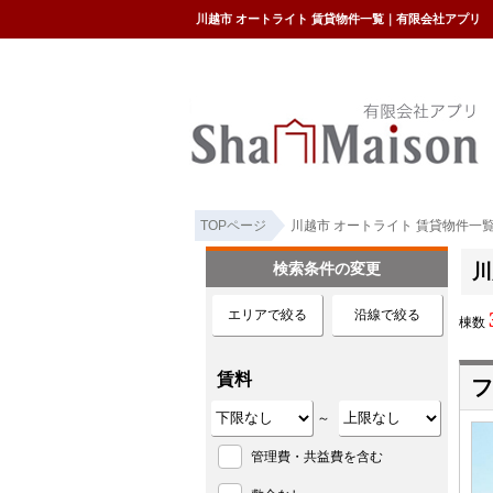
川越市 オートライト 賃貸物件一覧｜有限会社アプリ
TOPページ
川越市 オートライト 賃貸物件一
検索条件の変更
川
エリアで絞る
沿線で絞る
棟数
賃料
フ
～
管理費・共益費を含む