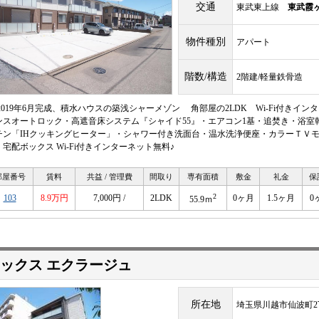
交通
東武東上線
東武霞
物件種別
アパート
階数/構造
2階建/軽量鉄骨造
 2019年6月完成、積水ハウスの築浅シャーメゾン 角部屋の2LDK Wi-Fi付き
ンスオートロック・高遮音床システム『シャイド55』・エアコン1基・追焚き・浴室乾
チン「IHクッキングヒーター」・シャワー付き洗面台・温水洗浄便座・カラーＴＶ
・宅配ボックス Wi-Fi付きインターネット無料♪
部屋番号
賃料
共益 / 管理費
間取り
専有面積
敷金
礼金
保
2
103
8.9万円
7,000円 /
2LDK
0ヶ月
1.5ヶ月
0
55.9ｍ
ックス エクラージュ
所在地
埼玉県川越市仙波町2