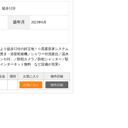
徒歩12分
築年月
2023年6月
より徒歩12分の好立地！☆高遮音床システム
焚き・浴室乾燥機／シャワー付洗面台／温水
ンロ付」／防犯カメラ／防犯シャッター／駐
インターネット無料 など設備が充実♪
証金
償却
お気に入り
物件詳細
お気に入り
物件詳細