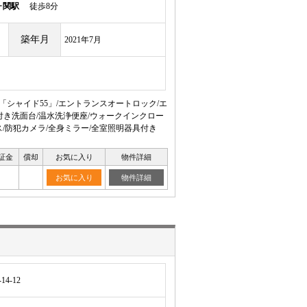
ヶ関駅
徒歩8分
築年月
2021年7月
「シャイド55」/エントランスオートロック/エ
付き洗面台/温水洗浄便座/ウォークインクロー
ス/防犯カメラ/全身ミラー/全室照明器具付き
証金
償却
お気に入り
物件詳細
お気に入り
物件詳細
4-12